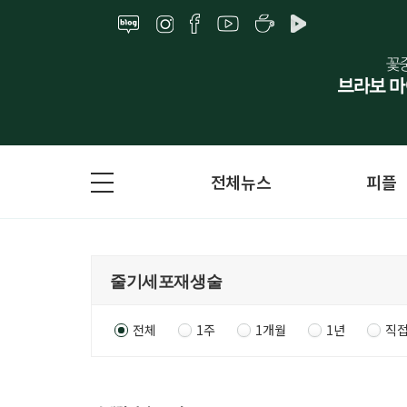
전체뉴스
피플
전체
1주
1개월
1년
직