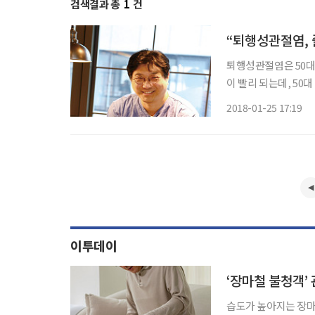
검색결과 총
1
건
“퇴행성관절염,
퇴행성관절염은 50대가
이 빨리 되는데, 50
다리는 퇴행성관절염에
2018-01-25 17:19
줄기세포를 통한 비절
이투데이
‘장마철 불청객’
습도가 높아지는 장마