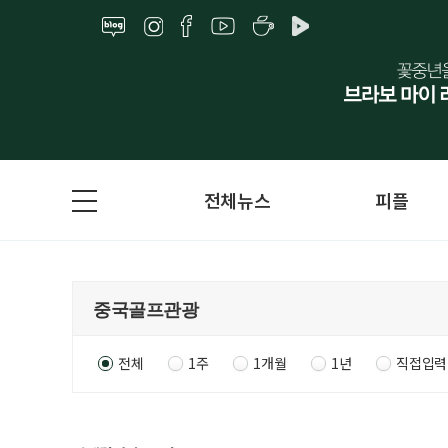
전체뉴스
피플
전체
1주
1개월
1년
직접입력