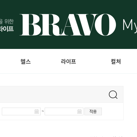
헬스
라이프
컬처
~
적용