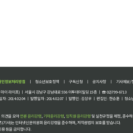
개인정보처리방침
ㅣ
청소년보호정책
ㅣ
구독신청
ㅣ
공지사항
ㅣ
기사제보/
이 라이프) ㅣ 서울시 강남구 강남대로 556 이투데이빌딩 15층 ㅣ ☎ 02)799-6713
 : 2014.02.04 ㅣ 발행일자 : 2014.02.07 ㅣ 발행인 : 김상우 ㅣ 편집인 : 한승훈 ㅣ
 의견을 모아
언론 윤리강령
,
기자윤리강령
,
임직원 윤리강령
및 실천규정을 제정, 준수하
츠(기사)는 인터넷신문위원회 윤리강령을 준수하며, 저작권법의 보호를 받습니다.
 이용 등을 금지합니다.