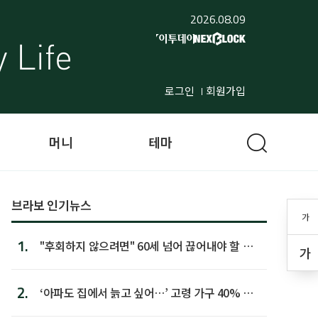
2026.08.09
로그인
회원가입
머니
테마
브라보 인기뉴스
가
1.
"후회하지 않으려면" 60세 넘어 끊어내야 할 사
가
람 1위
2.
‘아파도 집에서 늙고 싶어…’ 고령 가구 40% 노
후 주택이라 어...