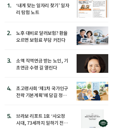
1.
‘내게 맞는 일자리 찾기’ 일자
리 탐험 노트
2.
노후 대비로 달러보험? 환율
오르면 보험료 부담 커진다
3.
소액 직역연금 받는 노인, 기
초연금 수령 길 열린다
4.
초고령사회 ‘제1차 국가인구
전략 기본계획’에 담길 정책
은
5.
브라보 리포트 1호 ‘사오정
시대, 73세까지 일하기 전략’