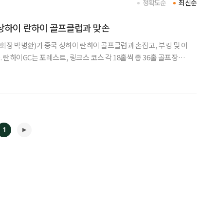
정확도순
최신순
상하이 란하이 골프클럽과 맞손
회장 박병환)가 중국 상하이 란하이 골프클럽과 손잡고, 부킹 및 여
란하이GC는 포레스트, 링크스 코스 각 18홀씩 총 36홀 골프장과
종합 골프 리조트 단지다. 특히 링크스코스는 영국의 ‘Top100골프
아 5위로 선정한 중국 최고의 명문 골프코스다.
1
◀
▶