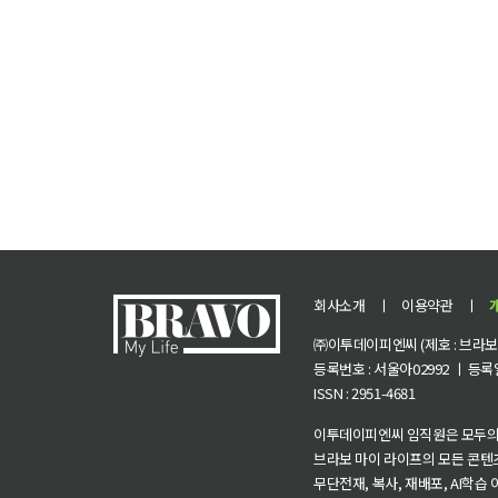
회사소개
ㅣ
이용약관
ㅣ
㈜이투데이피엔씨 (제호 : 브라보 마
등록번호 : 서울아02992 ㅣ 등록일자
ISSN : 2951-4681
이투데이피엔씨 임직원은 모두의
브라보 마이 라이프의 모든 콘텐
무단전재, 복사, 재배포, AI학습