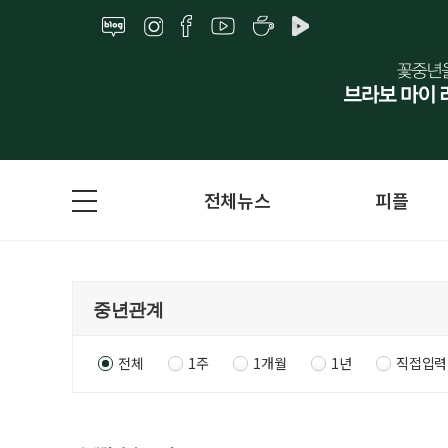
전체뉴스
피플
전체
1주
1개월
1년
직접입력