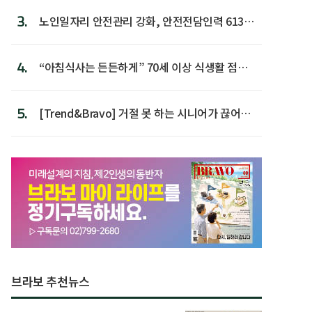
3.
노인일자리 안전관리 강화, 안전전담인력 613명
첫 배치
4.
“아침식사는 든든하게” 70세 이상 식생활 점수
가장 높아
5.
[Trend&Bravo] 거절 못 하는 시니어가 끊어야
할 행동 5
브라보 추천뉴스