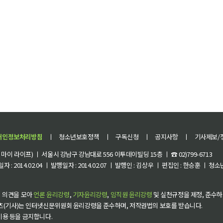
개인정보처리방침
ㅣ
청소년보호정책
ㅣ
구독신청
ㅣ
공지사항
ㅣ
기사제보/
이 라이프) ㅣ 서울시 강남구 강남대로 556 이투데이빌딩 15층 ㅣ ☎ 02)799-6713
 : 2014.02.04 ㅣ 발행일자 : 2014.02.07 ㅣ 발행인 : 김상우 ㅣ 편집인 : 한승훈 ㅣ
 의견을 모아
언론 윤리강령
,
기자윤리강령
,
임직원 윤리강령
및 실천규정을 제정, 준수하
츠(기사)는 인터넷신문위원회 윤리강령을 준수하며, 저작권법의 보호를 받습니다.
 이용 등을 금지합니다.