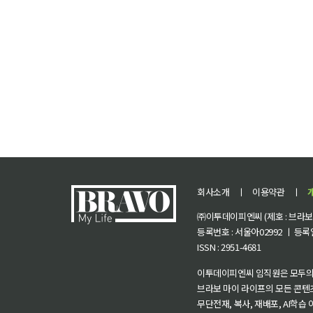
회사소개
ㅣ
이용약관
ㅣ
㈜이투데이피엔씨 (제호 : 브라보 마
등록번호 : 서울아02992 ㅣ 등록일자
ISSN : 2951-4681
이투데이피엔씨 임직원은 모두의
브라보 마이 라이프의 모든 콘텐
무단전재, 복사, 재배포, AI학습