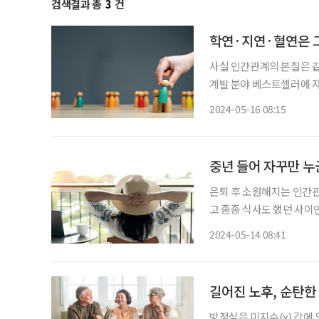
검색결과 총
3
건
학연·지연·혈연은 그
사실 인간관계의 본질은 같
계발 분야 베스트셀러에 자
화적 변화와 함께 사람들 사이 
2024-05-16 08:15
중년 들어 자꾸만 누
은퇴 후 소원해지는 인간관
고 종종 식사도 했던 사이
‘내가 명함이 없다고 얕보나
2024-05-14 08:41
만 생각해보자. 혹시 ‘내
길어진 노후, 순탄한
방정식은 미지수(χ) 값에