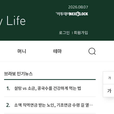
2026.08.07
로그인
회원가입
머니
테마
브라보 인기뉴스
가
1.
설탕 vs 소금, 콩국수를 건강하게 먹는 법
가
2.
소액 직역연금 받는 노인, 기초연금 수령 길 열린
다