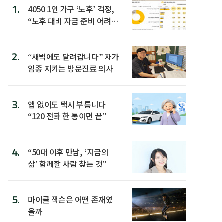
1.
4050 1인 가구 ‘노후’ 걱정,
“노후 대비 자금 준비 어려
워”
2.
“새벽에도 달려갑니다” 재가
임종 지키는 방문진료 의사
3.
앱 없이도 택시 부릅니다
“120 전화 한 통이면 끝”
4.
“50대 이후 만남, ‘지금의
삶’ 함께할 사람 찾는 것”
5.
마이클 잭슨은 어떤 존재였
을까