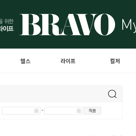
헬스
라이프
컬처
~
적용