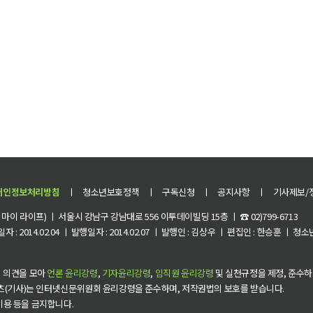
개인정보처리방침
ㅣ
청소년보호정책
ㅣ
구독신청
ㅣ
공지사항
ㅣ
기사제보/
이 라이프) ㅣ 서울시 강남구 강남대로 556 이투데이빌딩 15층 ㅣ ☎ 02)799-6713
 : 2014.02.04 ㅣ 발행일자 : 2014.02.07 ㅣ 발행인 : 김상우 ㅣ 편집인 : 한승훈 ㅣ
 의견을 모아
언론 윤리강령
,
기자윤리강령
,
임직원 윤리강령
및 실천규정을 제정, 준수하
츠(기사)는 인터넷신문위원회 윤리강령을 준수하며, 저작권법의 보호를 받습니다.
 이용 등을 금지합니다.