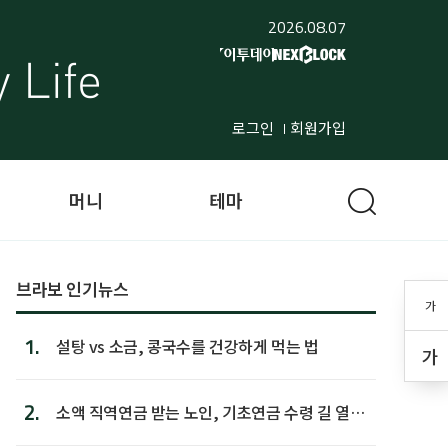
2026.08.07
로그인
회원가입
머니
테마
브라보 인기뉴스
가
1.
설탕 vs 소금, 콩국수를 건강하게 먹는 법
가
2.
소액 직역연금 받는 노인, 기초연금 수령 길 열린
다