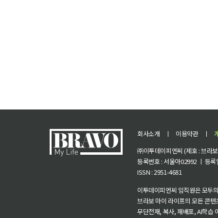
회사소개
ㅣ
이용약관
ㅣ
㈜이투데이피엔씨 (제호 : 브라보 마
등록번호 : 서울아02992 ㅣ 등록일자
ISSN : 2951-4681
이투데이피엔씨 임직원은 모두의
브라보 마이 라이프의 모든 콘텐
무단전재, 복사, 재배포, AI학습