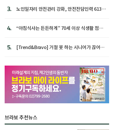
3.
노인일자리 안전관리 강화, 안전전담인력 613명
첫 배치
4.
“아침식사는 든든하게” 70세 이상 식생활 점수
가장 높아
5.
[Trend&Bravo] 거절 못 하는 시니어가 끊어야
할 행동 5
브라보 추천뉴스