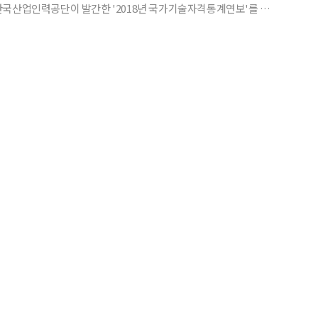
 4만818명에서 2017년 6만3929명으로 56% 늘어났다. 고용부는
 퇴직 이후 삶을 준비하려는 움직임이