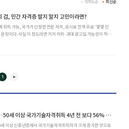
정확도순
최신순
 검, 민간 자격증 딸지 말지 고민이라면?
에 취득 가능, 국가가 인정한 전문 자격, 응시료 전액 무료.’ 몇몇 민
문장이다. 사실 이 정도라면 거의 허위·과대 광고일 가능성이 적지
취업 보장’이라는 멘트는 일단 걸러야 한다는 게 업계 전문가들의 의견
 꿈꾸는 중장년에겐 달콤한 미끼로 작용하고 있
1
◀
▶
신중년 자격증 열공…50세 이상 국가기술자격취득 4년 전 보다 56% 증가
0세 이상 신중년층에서 국가기술자격취득자가 크게 증가한 것으로