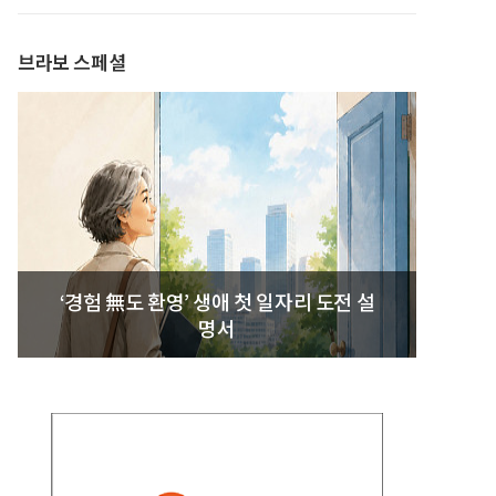
브라보 스페셜
‘경험 無도 환영’ 생애 첫 일자리 도전 설
명서