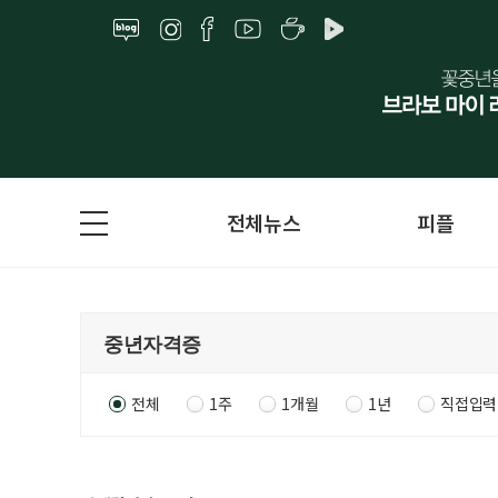
전체뉴스
피플
전체
1주
1개월
1년
직접입력