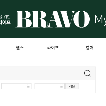
헬스
라이프
컬처
~
적용