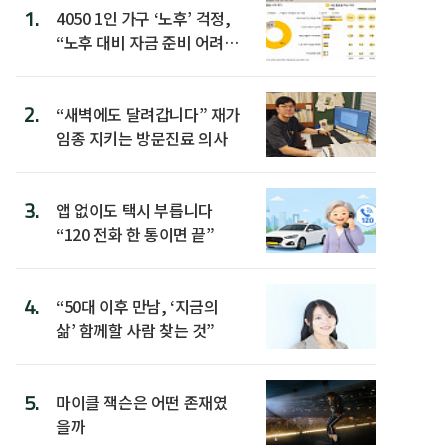
1.
4050 1인 가구 ‘노후’ 걱정,
“노후 대비 자금 준비 어려
워”
2.
“새벽에도 달려갑니다” 재가
임종 지키는 방문진료 의사
3.
앱 없이도 택시 부릅니다
“120 전화 한 통이면 끝”
4.
“50대 이후 만남, ‘지금의
삶’ 함께할 사람 찾는 것”
5.
마이클 잭슨은 어떤 존재였
을까