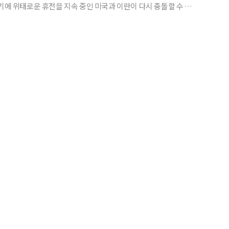
여기에 위태로운 휴전을 지속 중인 미국과 이란이 다시 충돌할 수 있다
로 컸다. MSCI 아시아태평양 지수도 1%대 하락했다. 호주의 4대 은행