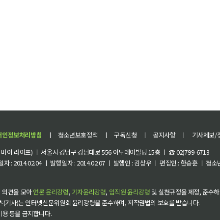
개인정보처리방침
ㅣ
청소년보호정책
ㅣ
구독신청
ㅣ
공지사항
ㅣ
기사제보/
이 라이프) ㅣ 서울시 강남구 강남대로 556 이투데이빌딩 15층 ㅣ ☎ 02)799-6713
 : 2014.02.04 ㅣ 발행일자 : 2014.02.07 ㅣ 발행인 : 김상우 ㅣ 편집인 : 한승훈 ㅣ
 의견을 모아
언론 윤리강령
,
기자윤리강령
,
임직원 윤리강령
및 실천규정을 제정, 준수하
츠(기사)는 인터넷신문위원회 윤리강령을 준수하며, 저작권법의 보호를 받습니다.
 이용 등을 금지합니다.