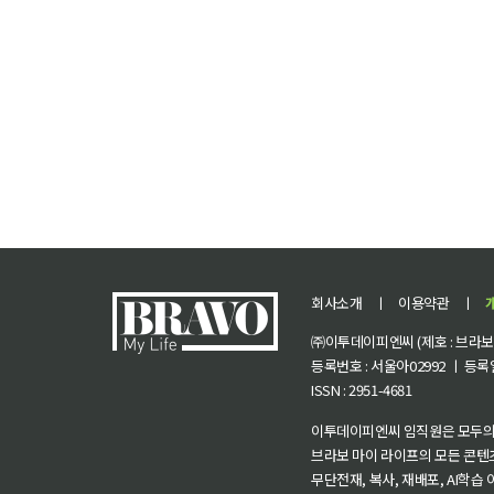
회사소개
ㅣ
이용약관
ㅣ
㈜이투데이피엔씨 (제호 : 브라보 마
등록번호 : 서울아02992 ㅣ 등록일자
ISSN : 2951-4681
이투데이피엔씨 임직원은 모두의
브라보 마이 라이프의 모든 콘텐
무단전재, 복사, 재배포, AI학습