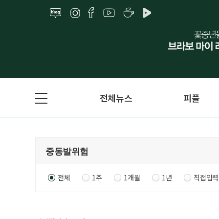
전체뉴스
피플
전체
1주
1개월
1년
직접입력