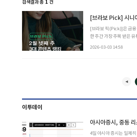
검색결과 총
1
건
[브라보 Pick] 시
[브라보 픽(Pick)]은 
한 주간 가장 주목 받은 
라이프는 시시각각 변하는 
2026-03-03 14:58
니다. 2월 넷째 주 유
이투데이
아시아증시, 중동 리
4일 아시아 증시는 일제히