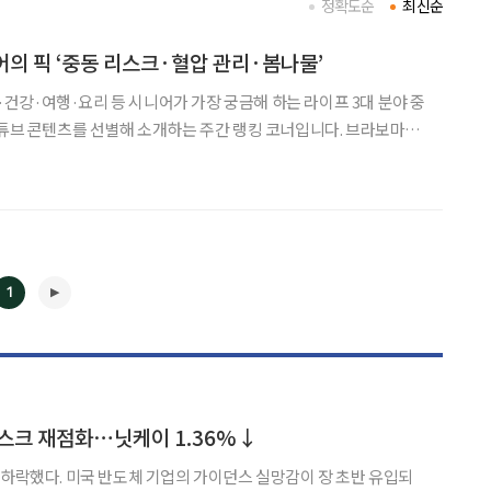
정확도순
최신순
니어의 픽 ‘중동 리스크·혈압 관리·봄나물’
금융·건강·여행·요리 등 시니어가 가장 궁금해 하는 라이프 3대 분야 중
유튜브 콘텐츠를 선별해 소개하는 주간 랭킹 코너입니다. 브라보마이
시니어 독자의 마음을 살피고, 최신 트렌드 흐름을 빠르게 전달합
튜브 주요 채널의 조회 흐름과 포털 사이트 관
1
◀
▶
스크 재점화⋯닛케이 1.36%↓
 하락했다. 미국 반도체 기업의 가이던스 실망감이 장 초반 유입되