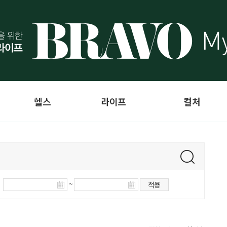
헬스
라이프
컬처
~
적용