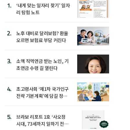
1.
‘내게 맞는 일자리 찾기’ 일자
리 탐험 노트
2.
노후 대비로 달러보험? 환율
오르면 보험료 부담 커진다
3.
소액 직역연금 받는 노인, 기
초연금 수령 길 열린다
4.
초고령사회 ‘제1차 국가인구
전략 기본계획’에 담길 정책
은
5.
브라보 리포트 1호 ‘사오정
시대, 73세까지 일하기 전략’