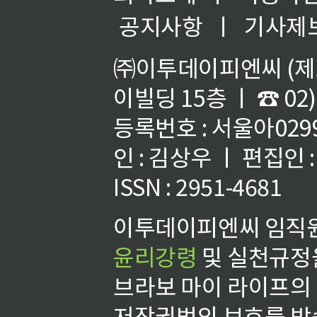
공지사항
ㅣ
기사제
㈜이투데이피엔씨 (제호
이빌딩 15층 ㅣ ☎ 02)
등록번호 : 서울아02992
인 : 김상우 ㅣ 편집인
ISSN : 2951-4681
이투데이피엔씨 임직원
윤리강령
및 실천규정을
브라보 마이 라이프의
저작권법의 보호를 받