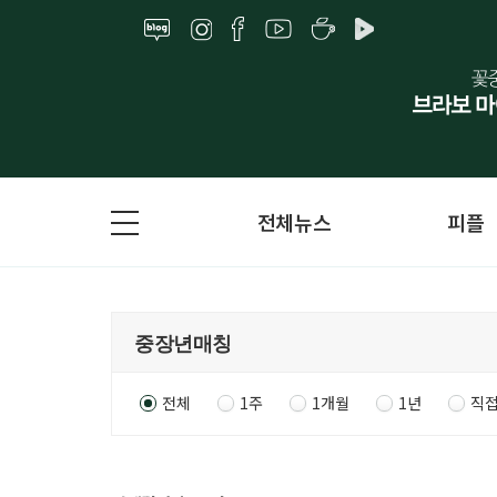
전체뉴스
피플
전체
1주
1개월
1년
직