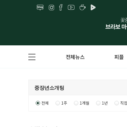
전체뉴스
피플
전체
1주
1개월
1년
직