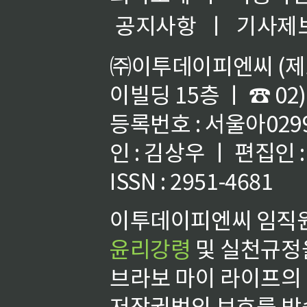
공지사항
ㅣ
기사제
㈜이투데이피엔씨 (제호
이빌딩 15층 ㅣ ☎ 02)
등록번호 : 서울아02992
인 : 김상우 ㅣ 편집인
ISSN : 2951-4681
이투데이피엔씨 임직원
윤리강령
및 실천규정을
브라보 마이 라이프의
저작권법의 보호를 받