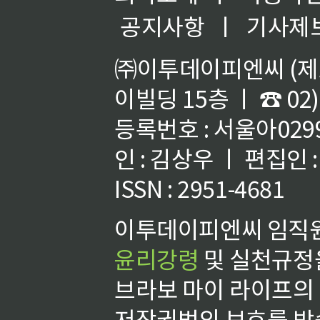
공지사항
ㅣ
기사제
㈜이투데이피엔씨 (제호
이빌딩 15층 ㅣ ☎ 02)
등록번호 : 서울아02992
인 : 김상우 ㅣ 편집인
ISSN : 2951-4681
이투데이피엔씨 임직원
윤리강령
및 실천규정을
브라보 마이 라이프의
저작권법의 보호를 받