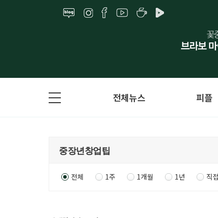
전체뉴스
피플
전체
1주
1개월
1년
직