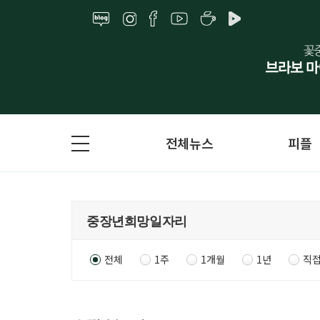
전체뉴스
피플
전체
1주
1개월
1년
직