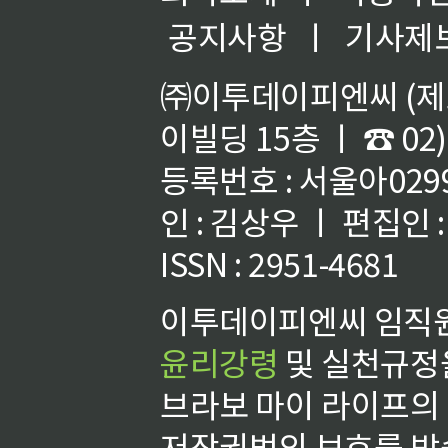
공지사항
ㅣ
기사제
㈜이투데이피엔씨 (제호
이빌딩 15층 ㅣ ☎ 02)
등록번호 : 서울아02992
인 : 김상우 ㅣ 편집인
ISSN : 2951-4681
이투데이피엔씨 임직원
윤리강령
및 실천규정을
브라보 마이 라이프의
저작권법의 보호를 받