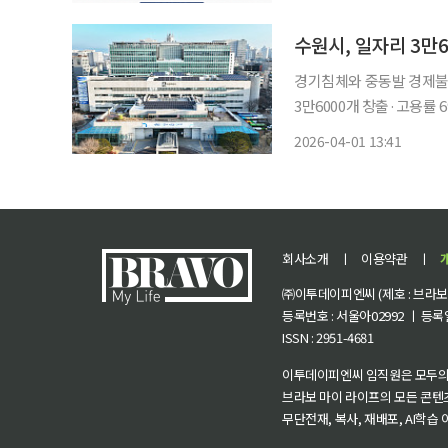
신속 심사 첫 합격자 발표
수원시, 일자리 3만6
경기침체와 중동발 경제불
3만6000개 창출·고용률
리 목표공시제에 따라 '2
2026-04-01 13:41
공시했다. 위기를
회사소개
ㅣ
이용약관
ㅣ
㈜이투데이피엔씨 (제호 : 브라보 마
등록번호 : 서울아02992 ㅣ 등록일자
ISSN : 2951-4681
이투데이피엔씨 임직원은 모두의
브라보 마이 라이프의 모든 콘텐
무단전재, 복사, 재배포, AI학습