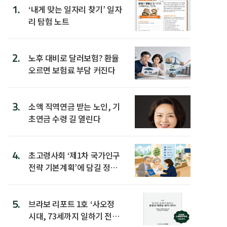
1.
‘내게 맞는 일자리 찾기’ 일자
리 탐험 노트
2.
노후 대비로 달러보험? 환율
오르면 보험료 부담 커진다
3.
소액 직역연금 받는 노인, 기
초연금 수령 길 열린다
4.
초고령사회 ‘제1차 국가인구
전략 기본계획’에 담길 정책
은
5.
브라보 리포트 1호 ‘사오정
시대, 73세까지 일하기 전략’