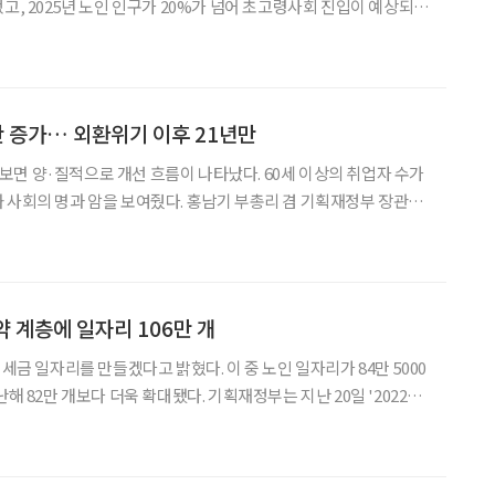
고, 2025년 노인 인구가 20%가 넘어 초고령사회 진입이 예상되는
 시대를 앞두고 있다. 이러한 급속한 인구 고령화를 적절한 대처 없이
에 경제적 어려움, 질병, 고독, 무위 등 4고
0만 증가… 외환위기 이후 21년만
'을 보면 양·질적으로 개선 흐름이 나타났다. 60세 이상의 취업자 수가
 사회의 명과 암을 보여줬다. 홍남기 부총리 겸 기획재정부 장관은
관계장관회의(녹실회의)'를 개최, 지난 1월 '고용동향' 주요 내용을
점검하고 향후 정책 대응방향 등을 논의했
취약 계층에 일자리 106만 개
 세금 일자리를 만들겠다고 밝혔다. 이 중 노인 일자리가 84만 5000
다 더욱 확대됐다. 기획재정부는 지난 20일 '2022년
다. 이에 따르면, 정부는 노인·장애인·청년 등 취업이 어려운 취약
 3000억 원을 들여 직접 일자