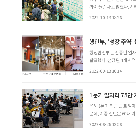
까이 늘린다고 밝혔다. 기
브리핑을 열고 민간형 일
2022-10-13 18:26
는 2만 9000개 증가한다고
행안부, ‘성장 주역
행정안전부는 신중년 일자리
발표했다. 선정된 4개 사
체가 원활히 사업을 이행할 수 있도록 지원할
2022-09-13 10:14
사회 경력이 풍부한 5060
1분기 일자리 75만
올해 1분기 임금 근로 일자
운데, 이중 절반은 60대 
1분기(2월 기준) 임금 근
2022-08-26 12:58
만9000개로 전년 같은 기