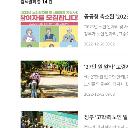
검색결과 총
14
건
공공형 축소된 ‘202
‘2023년 노인 일자리 및
정부가 노인 일자리, 그중
에 관한 관심이 그 어느 때
2022-12-20 09:02
‘27만 원 알바’ 
“나 27만 원 없으면 안 
노인들의 울분이 터져 나왔
누군가에게는 생계와 직결
2022-12-02 09:03
를 알아봤다. 지
정부 ‘고학력 노인 
정부가 내년 예산안에서 노