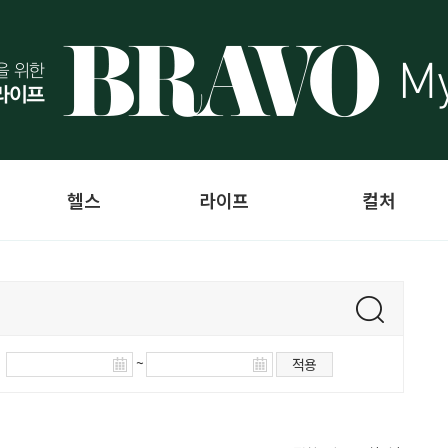
헬스
라이프
컬처
~
적용