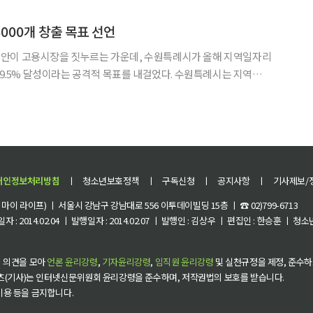
에서도 이런 흐름이 선명하게 드러났다. 전체 합격자 130명 가
000개 창출 목표 선언
안이 고용시장을 짓누르는 가운데, 수원특례시가 올해 지역일자리
 69.5% 달성이라는 공격적 목표를 내걸었다. 수원특례시는 지역일자
026년 지역일자리 목표공시제 일자리대책 연차별 세부계획'을 1일
 기회로 전환하겠다는 의지가 숫자에 담겼다. 중동 사태로 인한 불안정한
개인정보처리방침
ㅣ
청소년보호정책
ㅣ
구독신청
ㅣ
공지사항
ㅣ
기사제보/
이 라이프) ㅣ 서울시 강남구 강남대로 556 이투데이빌딩 15층 ㅣ ☎ 02)799-6713
 : 2014.02.04 ㅣ 발행일자 : 2014.02.07 ㅣ 발행인 : 김상우 ㅣ 편집인 : 한승훈 ㅣ
 의견을 모아
언론 윤리강령
,
기자윤리강령
,
임직원 윤리강령
및 실천규정을 제정, 준수하
츠(기사)는 인터넷신문위원회 윤리강령을 준수하며, 저작권법의 보호를 받습니다.
 이용 등을 금지합니다.