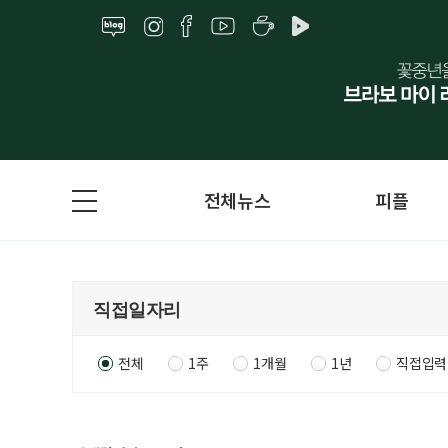
전체뉴스
피플
전체
1주
1개월
1년
직접입력