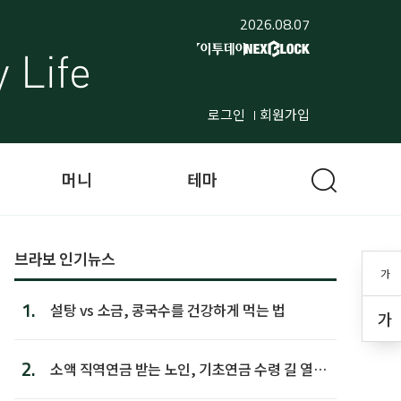
2026.08.07
로그인
회원가입
머니
테마
브라보 인기뉴스
가
1.
설탕 vs 소금, 콩국수를 건강하게 먹는 법
가
2.
소액 직역연금 받는 노인, 기초연금 수령 길 열린
다