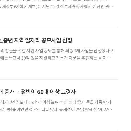
획재정부(이하 기재부)는 지난 11일 정부세종청사에서 예산안 관련
자리와 고령자 고용장려금으로 만든 일자리를 포함하면 노인 일자리
 밝혔다. 전체 노인 일자리 예산은 720억 원 늘었다.
’ 신중년 지역 일자리 공모사업 선정
 창출을 위한 지원 사업 공모를 통해 최종 4개 사업을 선정했다고
업에는 특교세 10억 원을 지원하고 전문가 자문을 추진하는 등 지자
 계획이다. ‘신중년 일자리 창출 사업’은 지역 내
 신중년의 사회공헌, 창업, 경력 전환 등을 지원
 개 증가… 절반이 60대 이상 고령자
리가 1년 전보다 75만 개 이상 늘며 역대 최대 증가 폭을 기록한 가
이상 고령층이었던 것으로 나타났다. 통계청이 25일 발표한 '2022년
로 일자리 동향'에 따르면 올해 1분기 전체 임금 근로 일자리는 1974
간보다 75만2000개 증가했