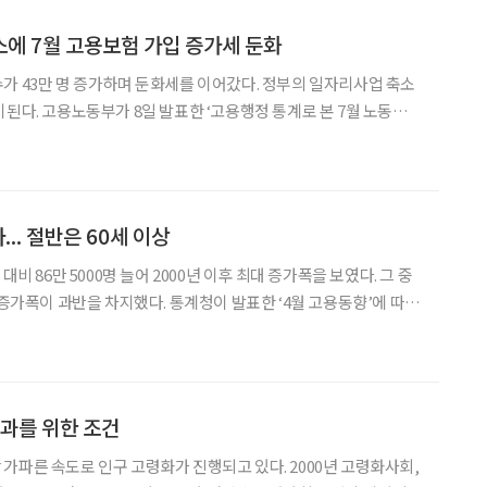
에 7월 고용보험 가입 증가세 둔화
가 43만 명 증가하며 둔화세를 이어갔다. 정부의 일자리사업 축소
이된다. 고용노동부가 8일 발표한 ‘고용행정 통계로 본 7월 노동시장
보험 상시가입자 수는 1482만 4000명으로 전년 동월보다 43만
 47만 5000명에 이어 두 달 연속
... 절반은 60세 이상
대비 86만 5000명 늘어 2000년 이후 최대 증가폭을 보였다. 그 중
 증가폭이 과반을 차지했다. 통계청이 발표한 ‘4월 고용동향’에 따르
807만8000명으로 전년 4월과 비교하면 3.2% 증가했다. 특히 50
 증가수가 많은 것으
성과를 위한 조건
가파른 속도로 인구 고령화가 진행되고 있다. 2000년 고령화사회,