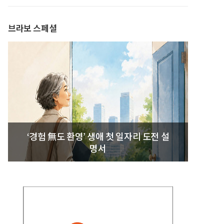
발간
브라보 스페셜
‘경험 無도 환영’ 생애 첫 일자리 도전 설
명서