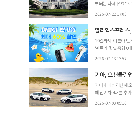
부터는 과세 유효” 시행령만으로 ‘고객이 포인트로 결제한 금액’에 부가가치세를 부과한 것
은 무효라는 대법원 
2026-07-22 17:03
알리익스프레스,
19일까지 ‘여름아 반
별 특가 및 맞춤형 6대 테마 구성 알리익스프레스가 본격적
공략하기 위해 일주일
2026-07-13 13:57
수 상품을 아우르는 
기아, 오션클린업
기아가 비영리단체 오션
해 전기차 4대를 추
자원화 활동을 확대하
2026-07-03 09:10
는 오션클린업에 EV3 