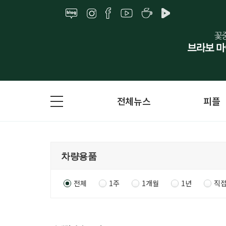
전체뉴스
피플
전체
1주
1개월
1년
직