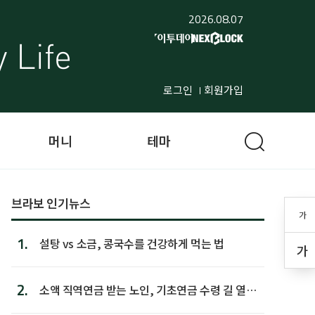
2026.08.07
로그인
회원가입
머니
테마
브라보 인기뉴스
가
1.
설탕 vs 소금, 콩국수를 건강하게 먹는 법
가
2.
소액 직역연금 받는 노인, 기초연금 수령 길 열린
다