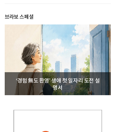
발간
브라보 스페셜
‘경험 無도 환영’ 생애 첫 일자리 도전 설
명서