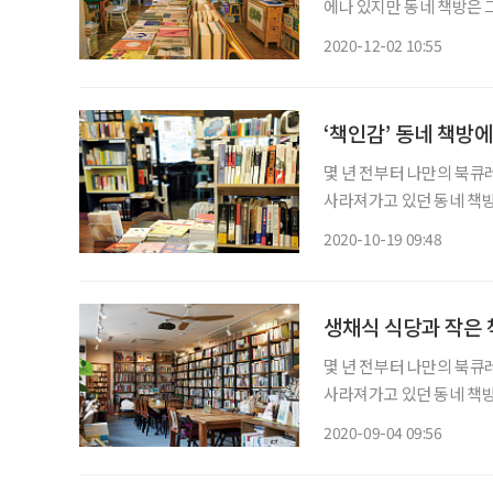
에나 있지만 동네 책방은 
러볼 코스로 동네 책방을 
2020-12-02 10:55
났다. 그곳에서 낡은 이층집
‘책인감’ 동네 책방
몇 년 전부터 나만의 북
사라져가고 있던 동네 책방
에 앉아 차 한 잔 마시며 
2020-10-19 09:48
생채식 식당과 작은 
몇 년 전부터 나만의 북
사라져가고 있던 동네 책방
에 앉아 차 한 잔 마시며 
2020-09-04 09:56