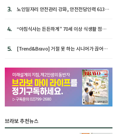
3.
노인일자리 안전관리 강화, 안전전담인력 613명
첫 배치
4.
“아침식사는 든든하게” 70세 이상 식생활 점수
가장 높아
5.
[Trend&Bravo] 거절 못 하는 시니어가 끊어야
할 행동 5
브라보 추천뉴스