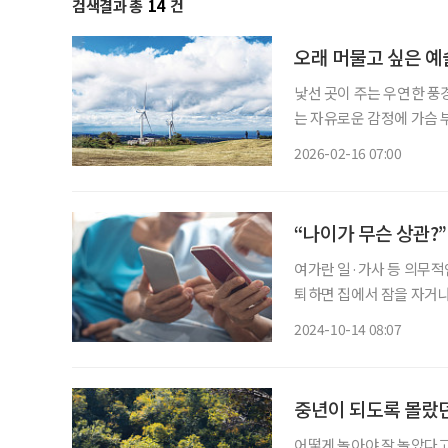
검색결과 총
14
건
오래 머물고 싶은 예
낯선 곳이 주는 우연한 
는 자유로운 감정에 가슴 부푼다.
나 둘레길을 걸어야 하고,
2026-02-16 07:00
을 만나면 사유의 시간을 
“나이가 무슨 상관?
여가란 일·가사 등 의무적
퇴하면 집에서 잠을 자거나
브 시니어의 여가 보내는 
2024-10-14 08:07
중년이 되도록 몰랐던
어떻게 놀아야 잘 놀았다고