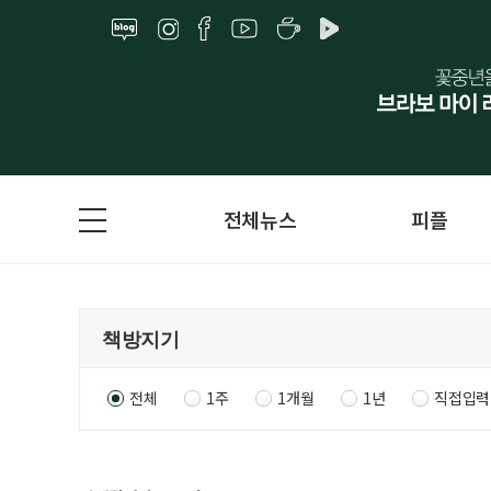
전체뉴스
피플
전체
1주
1개월
1년
직접입력