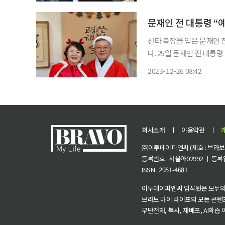
해도 자신이 운영하는 평산
문재인 전 대통령 “
산타 복장을 입은 문재인 
다. 25일 문재인 전 대통령 SNS에는 “메리 크리스마스”라는 인사와 함께 김정숙 여사와 산타
복을 입고 찍은 사진을 올렸다.
2023-12-26 08:42
통령은 페이스북에서 “언
회사소개
ㅣ
이용약관
ㅣ
㈜이투데이피엔씨 (제호 : 브라보 마
등록번호 : 서울아02992 ㅣ 등록일자
ISSN : 2951-4681
이투데이피엔씨 임직원은 모두의
브라보 마이 라이프의 모든 콘텐
무단전재, 복사, 재배포, AI학습