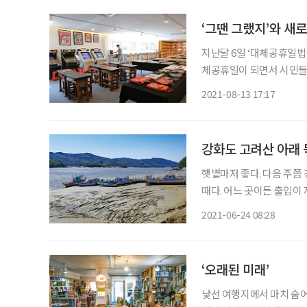
‘그땐 그랬지’와 새
지난달 6일 ‘대체공휴일법
체공휴일이 되면서 시민들에
고픈 시니어에게 안전하게,
2021-08-13 17:17
강화도 고려산 아래
햇볕마저 좋다. 다음 주쯤
때다. 어느 곳이든 출입이
쩔 수 없다. 강화도는 섬 
2021-06-24 08:28
을 만큼 오랜 인류의 역사
‘오래된 미래’
낯선 여행지에서 마치 숨어