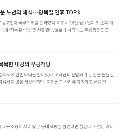
로운 노년의 해석…광복절 연휴 TOP3
’ 공포안이 국무회의를 통과했다. 이로서 16일 월요일이 첫 번째 대
게 ‘광복절 연휴’를 선물했다. 코로나 시국에도 문화생활을 즐기
 가볍게 즐길 수 있는 전시와 극장을 소개한다. 추억을 되새기고 새
로운 해석에 감탄하다 보면 찾아오는 즐거움은 덤이다. 자녀와 함께 자전거 타
 묵묵한 내공의 우공책방
 강화도에 한번 다녀올 참이었다. 고려산의 진달래가 온 산을 물들일
 자유롭지 않은 세상이지만, 불현듯 그 산하에 다가가고 싶을 땐 어
자체만으로도 큰 의미가 있는 땅이다.선사시대 고인돌 유적이 남아 있
가 시작된 곳. 뿐만 아니라 이제는 곳곳에 새롭게
 있듯 조용히 자리 잡은 동네 책방을 발견하면 설렌다. 서점은 어디