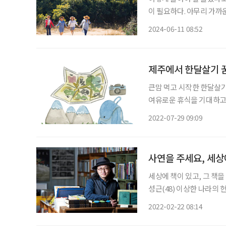
이 필요하다. 아무리 가까운
다는 괴담(?)도 들린다.
2024-06-11 08:52
한 뒤 실행해보자. 여행 말
제주에서 한달살기 꿈
큰맘 먹고 시작한 한달살기
여유로운 휴식을 기대하고 
이 하루를 빈둥빈둥 보내는 
2022-07-29 09:09
사연을 주세요, 세상
세상에 책이 있고, 그 책
성근(48) 이상한 나라의
돕는다. 수수료 대신 책과
2022-02-22 08:14