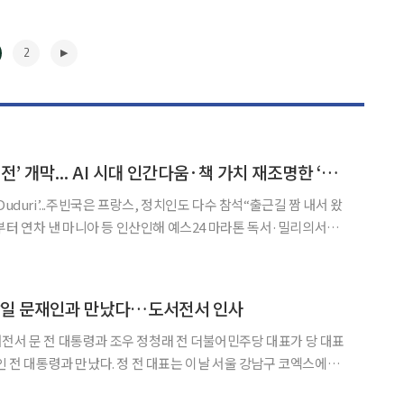
2
‘2026 서울국제도서전’ 개막... AI 시대 인간다움·책 가치 재조명한 ‘사유의 대장간’[르포]
uduri’...주빈국은 프랑스, 정치인도 다수 참석“출근길 짬 내서 왔
터 연차 낸 마니아 등 인산인해 예스24 마라톤 독서·밀리의서재
전하고 이를 더 많이 활용할수록 오히
하는 인간다움, 그리고 인간의 지성과 감성, 문
▶
 당일 문재인과 만났다…도서전서 인사
 조우 정청래 전 더불어민주당 대표가 당 대표
 정 전 대표는 이날 서울 강남구 코엑스에서
 문 전 대통령과 인사를 나눴다. 문 전 대통령은 지난해에 이어 올