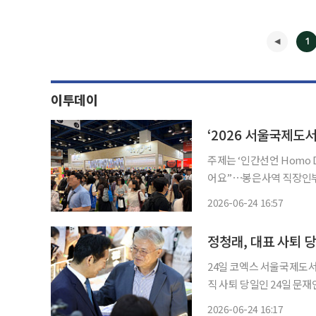
1
이투데이
주제는 ‘인간선언 Homo D
어요”⋯봉은사역 직장인부
집들이 부스 등 오감자극 이색 협업 ‘눈길’ “AI 기술이 발
2026-06-24 16:57
려 더 깊이 고민하고 사유
◀
정청래, 대표 사퇴
24일 코엑스 서울국제도서전서 문 전 대통령과
직 사퇴 당일인 24일 문재인 전 대통령과 만났다.
열린 서울국제도서전을 찾아
2026-06-24 16:17