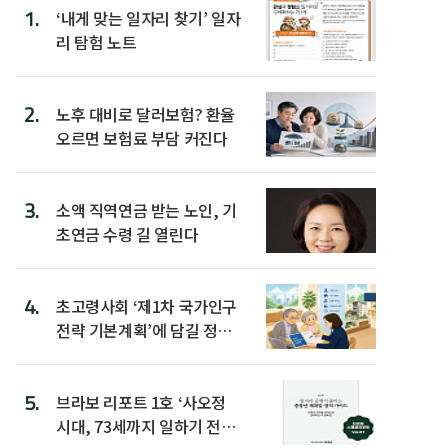
1.
‘내게 맞는 일자리 찾기’ 일자
리 탐험 노트
2.
노후 대비로 달러보험? 환율
오르면 보험료 부담 커진다
3.
소액 직역연금 받는 노인, 기
초연금 수령 길 열린다
4.
초고령사회 ‘제1차 국가인구
전략 기본계획’에 담길 정책
은
5.
브라보 리포트 1호 ‘사오정
시대, 73세까지 일하기 전략’