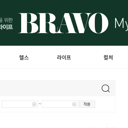
헬스
라이프
컬처
~
적용