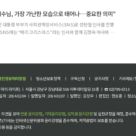
책방의 책방지기 자격으로 도서전에 참석했다. 정 전
예수님, 가장 가난한 모습으로 태어나…중요한 의미”
전 대통령 부부가 사회관계망서비스(SNS)로 성탄절 인사를 전했
 해시태그(#)로 ‘책방지기’, ‘평산책방산타’를 달았다. 문 전 대
양성당 성탄전야 미사는 촛불만 켜진 어둠 속에서 신
개인정보처리방침
ㅣ
청소년보호정책
ㅣ
구독신청
ㅣ
공지사항
ㅣ
기사제보/
이 라이프) ㅣ 서울시 강남구 강남대로 556 이투데이빌딩 15층 ㅣ ☎ 02)799-6713
 : 2014.02.04 ㅣ 발행일자 : 2014.02.07 ㅣ 발행인 : 김상우 ㅣ 편집인 : 한승훈 ㅣ
 의견을 모아
언론 윤리강령
,
기자윤리강령
,
임직원 윤리강령
및 실천규정을 제정, 준수하
츠(기사)는 인터넷신문위원회 윤리강령을 준수하며, 저작권법의 보호를 받습니다.
 이용 등을 금지합니다.