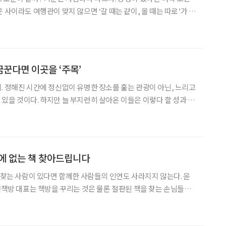
 사이라도 여행관이 맞지 않으면 ‘갈 때는 같이, 올 때는 따로’가 된
 비행기에 몸을 싣기 전 나와 동행의 성향·취향을 계획에 적절히 반영
미에는 ‘잘 놀았다!’는 말이 절로 나올지 모른다.
꾼다면 이곳을 ‘주목’
. 정해진 시간에 정신없이 유명한 장소를 훑는 관광이 아닌, 느리고
있을 것이다. 하지만 늘 부지런히 살아온 이들은 이렇다 할 성과 없
게 영 익숙하지 않다. 무엇을, 어떻게 해야 제주 생활이 즐겁고 만
족스러울까? 급할 건 없다. 우리에게는 30일이라는 시간이 있으니까! 한달살
에 없는 책 찾아드립니다
을 찾는 사람이 있다면 함께한 사람들의 인연도 사라지지 않는다. 윤
 헌책방 대표는 책방을 꾸리는 것은 물론 절판된 책을 찾는 손님들을
 사람에 얽힌 신비하고 특별한 사연을 수집하면서 말이다. 신간 ‘헌
책방 기담 수집가’에는 소설보다 더 기묘한 진실들이 담겼다. 서울 은평