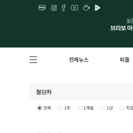
전체뉴스
피플
전체
1주
1개월
1년
직