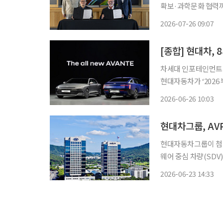
확보·과학문화 협력까지 확대 현대자동차그룹이 미국 샌프란시
신 생태계와의 협력을 
2026-07-26 09:07
강화부터 글로벌 인재
차세대 인포테인먼트 
현대자동차가 ‘2026
초로 공개하며 준중형
2026-06-26 10:03
먼트 시스템과 생성형 
현대차그룹, AV
현대자동차그룹이 첨단
웨어 중심 차량(SDV) 개발 역량 강화에 
음 달 AVP본부에 S
2026-06-23 14:33
이다. 기존 자율