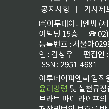
공지사항
ㅣ
기사제
㈜이투데이피엔씨 (제호
이빌딩 15층 ㅣ ☎ 02)
등록번호 : 서울아02992
인 : 김상우 ㅣ 편집인
ISSN : 2951-4681
이투데이피엔씨 임직원
윤리강령
및 실천규정을
브라보 마이 라이프의
저작권법의 보호를 받