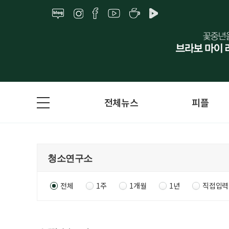
전체뉴스
피플
전체
1주
1개월
1년
직접입력