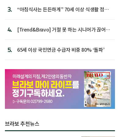
3.
“아침식사는 든든하게” 70세 이상 식생활 점수
가장 높아
4.
[Trend&Bravo] 거절 못 하는 시니어가 끊어야
할 행동 5
5.
65세 이상 국민연금 수급자 비중 80% ‘돌파’
브라보 추천뉴스