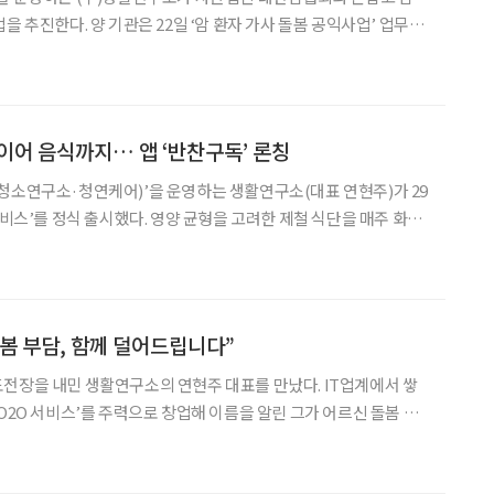
을 추진한다. 양 기관은 22일 ‘암 환자 가사 돌봄 공익사업’ 업무협
치료 과정에서 일상생활이 어려운 환자들을 위한 실질적 지원에 나선
이번 협약은 대한암협회의 암 환자 위기가정 돌봄사업의 일환으로
이어 음식까지… 앱 ‘반찬구독’ 론칭
청소연구소·청연케어)’을 운영하는 생활연구소(대표 연현주)가 29
서비스’를 정식 출시했다. 영양 균형을 고려한 제철 식단을 매주 화·
 1세트당 2~3인분 용량으로 도서산간을 제외한 전국에서 이용할 수
 1개와 반찬 5개의 ‘실속반찬’ △국 2개·메
봄 부담, 함께 덜어드립니다”
전장을 내민 생활연구소의 연현주 대표를 만났다. IT업계에서 쌓
O2O 서비스’를 주력으로 창업해 이름을 알린 그가 어르신 돌봄 방
출시한다는 소식을 들었을 때 신선하면서도 당연해 보였다. 생활연구
며 가사를 돕는 수만 명의 매니저들이 있었다. 돌봄 분야로의