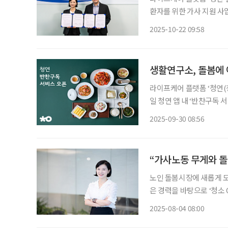
환자를 위한 가사 지원 사업
약(MOU)을 체결하고, 
2025-10-22 09:58
다고 밝혔다. 
생활연구소, 돌봄에 
라이프케어 플랫폼 ‘청연(
일 청연 앱 내 ‘반찬구독 
금 주 2회 정기배송하며,
2025-09-30 08:56
있다. 구성은 △메인요리
“가사노동 무게와 돌
노인 돌봄시장에 새롭게 도
은 경력을 바탕으로 ‘청소 
문 서비스 ‘청연케어’를 
2025-08-04 08:00
소에는 매일 가정을 방문하