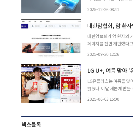
는 연말연시를 맞아 한 해
2025-12-26 08:41
위해 기획됐다
대한암협회, 암 환자
대한암협회가 암 환자와 가
페이지를 전면 개편했다고 30일 밝혔다. 이번 개편으로 유
인 시즌2’의 캠페인·지원
2025-09-30 12:26
됐다. 개편된 홈페이
LG U+, 여름 맞아
LG유플러스는 여름을 맞이
밝혔다. 이달 새롭게 받을 수 있는 혜택으로는 △배달의 민족X요아정 최대 5000원 할인 △매
드포갈릭 고르곤졸라 피자·
2025-06-03 15:00
이 있다. 라이프·문화 혜택
넥스블록