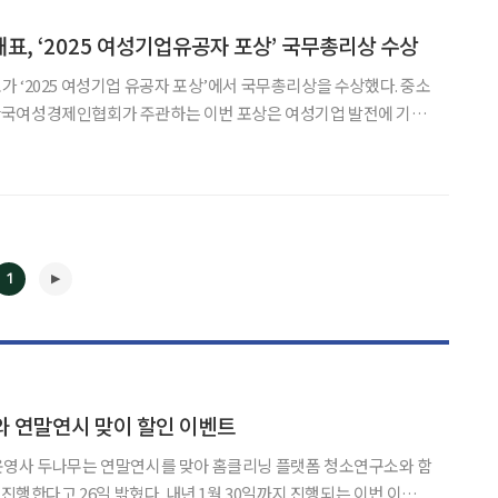
표, ‘2025 여성기업유공자 포상’ 국무총리상 수상
‘2025 여성기업 유공자 포상’에서 국무총리상을 수상했다. 중소
국여성경제인협회가 주관하는 이번 포상은 여성기업 발전에 기여
 전국 단위 시상으로, 국가경제 기여도, 여성 친화적 기업문화 조
성, 근로자 중심 경영, 사회공헌 등을 종합적으로 평가해 선정된다. 연 대표는 라이프
1
와 연말연시 맞이 할인 이벤트
운영사 두나무는 연말연시를 맞아 홈클리닝 플랫폼 청소연구소와 함
◀
▶
혔다. 내년 1월 30일까지 진행되는 이번 이벤트