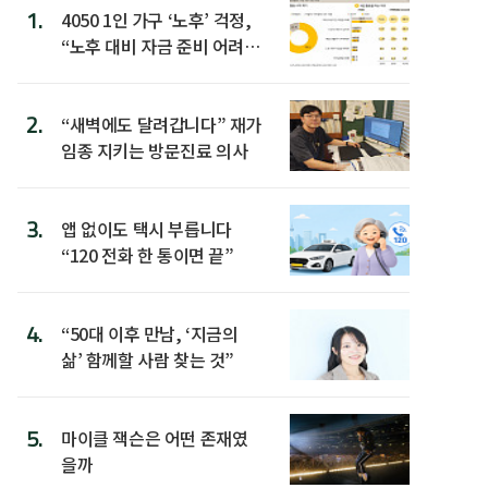
1.
4050 1인 가구 ‘노후’ 걱정,
“노후 대비 자금 준비 어려
워”
2.
“새벽에도 달려갑니다” 재가
임종 지키는 방문진료 의사
3.
앱 없이도 택시 부릅니다
“120 전화 한 통이면 끝”
4.
“50대 이후 만남, ‘지금의
삶’ 함께할 사람 찾는 것”
5.
마이클 잭슨은 어떤 존재였
을까