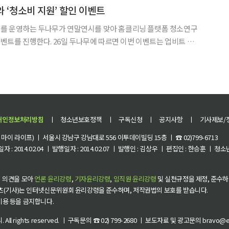
 ‘청소비 지원’ 할인 이벤트
를 운영하는 두나무가 연말연시를 맞아 홈클리닝 플랫폼 청소연구
나무에 따르면 이번 이벤트는 업비트 신
로 가사청소·이사청소 서비스 할인 혜택을 제공하는 것이 핵심이다.
이벤트는 내년 1월 30일까지 진행된다. 이벤트 기간 동안 업비트에 신규 가입하고
개인정보처리방침
ㅣ
청소년보호정책
ㅣ
구독신청
ㅣ
공지사항
ㅣ
기사제보/
이 라이프) ㅣ 서울시 강남구 강남대로 556 이투데이빌딩 15층 ㅣ ☎ 02)799-6713
 : 2014.02.04 ㅣ 발행일자 : 2014.02.07 ㅣ 발행인 : 김상우 ㅣ 편집인 : 한승훈 ㅣ
 의견을 모아
언론 윤리강령
,
기자윤리강령
,
임직원 윤리강령
및 실천규정을 제정, 준수하
츠(기사)는 인터넷신문위원회 윤리강령을 준수하며, 저작권법의 보호를 받습니다.
 이용 등을 금지합니다.
씨
. All rights reserved. ㅣ 구독문의 ☎ 02) 799-2680 ㅣ 보도자료 및 광고문의 bravo@et