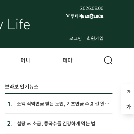
2026.08.06
로그인
회원가입
머니
테마
브라보 인기뉴스
가
1.
소액 직역연금 받는 노인, 기초연금 수령 길 열린
가
다
2.
설탕 vs 소금, 콩국수를 건강하게 먹는 법