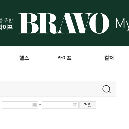
헬스
라이프
컬처
~
적용