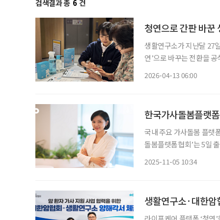
검색결과 총
6
건
청연으로 간판 바꾼 
생활연구소가 지난달 27일
연’으로 바꾸는 전환을 공식
측은 이 결정에 대해 “고
2026-04-13 06:00
경험 안에서 연결해 제공하
한국가사돌봄플랫폼협
국내 주요 가사돌봄 플랫폼
돌봄플랫폼협회’는 5일 출
다고 밝혔다. 협회는 가사돌봄 산업의 제도화와 일·가정 양립 지원을 위한 민간 연대체로, 종
2025-11-05 10:34
사자 권익 보호와 서비스 
생활연구소·대한암협회
라이프케어 플랫폼 ‘청연