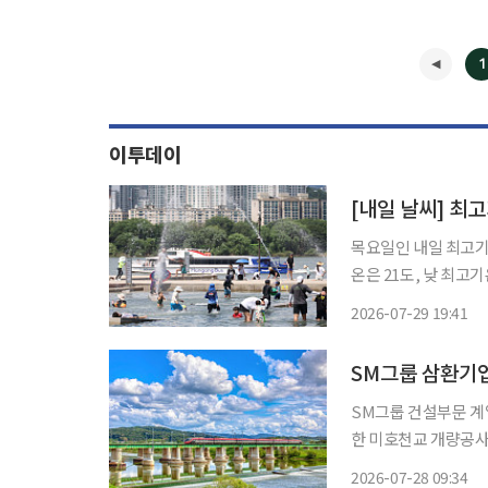
1
이투데이
[내일 날씨] 최
목요일인 내일 최고기온이 
온은 21도, 낮 최고기온은 39도
해시와 밀양시에는 폭
2026-07-29 19:41
시간을 기점으로 서울
SM그룹 삼환기업
SM그룹 건설부문 계
한 미호천교 개량공사의 낙찰자로 
장 440m 규모의 단
2026-07-28 09:34