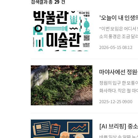
검색결과 총
29
건
'오늘이 내 인생
“이번 모임은 어디서 만날까요?” 예전에는 맛집이나 카페가
소의 풍경은 조금 달라
취향을 공유하는 모임을 찾는 사람들이 
2026-05-15 08:12
림 앞에 오래 머물고
마야사에선 정원
정원의 입구 한 모퉁
화사하다. 작은 절 
이 절정에 달한 날엔 
2025-12-25 09:00
니라 모조리 인간의 눈
[AI 브리핑] 
바쁜 일상 속 알짜 뉴