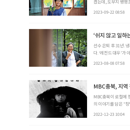
겠는데, 도무지 병명
없었다. 이 병원 저 
2023-09-22 08:58
조만간 죽음이 방문할
‘쉬지 않고 일하는
선수 은퇴 후 31년.
다. ‘레전드 대우’가
자신만의 오랜 방법이 
2023-08-08 07:58
하우를 
MBC충북, 지역
MBC충북이 로컬에 
의 이야기를 담은 "창업
파와 뉴미디어 오리지널 콘텐츠로 선보인다. "
2022-12-23 10:04
주목 받고 있는 19