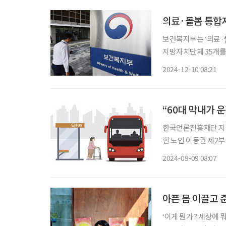
의료·돌봄 통합지
보건복지부는 ‘의료·
지방자치단체 35개를
20개에서 내년 35
2024-12-10 08:21
어려움을 겪는 사람이
“60대 막내가 
한국언론진흥재단 지원
힌 노인 이동권 제2부
이동권의 키워드 “혼자 살고 보행이 불편해서 면허 반납은 꿈도 못 꿔요.” 충청남도 홍성군 한
2024-09-09 08:07
경로당에서 만난 70
아픈 몸 이끌고 
‘이게 뭔가? 세상에 