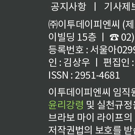
공지사항
ㅣ
기사제
㈜이투데이피엔씨 (제호
이빌딩 15층 ㅣ ☎ 02)
등록번호 : 서울아02992
인 : 김상우 ㅣ 편집인
ISSN : 2951-4681
이투데이피엔씨 임직원
윤리강령
및 실천규정을
브라보 마이 라이프의
저작권법의 보호를 받