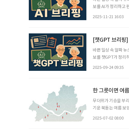
보를 AI가 정리하고 편집국 기자
선별 재고용이 현실적
2025-11-21 16:03
용연장 방식으로 ‘선
[챗GPT 브리핑]
바쁜 일상 속 알짜 뉴
보를 챗GPT가 정리하고 편집국
멸 위험” 경고 주형
2025-09-24 09:35
소멸 위험 단계에 들어
한 그릇이면 여름
무더위가 기승을 부리는
기운 북돋는 여름 보양 여행을
지 국산 잡곡과 5년근
2025-07-02 08:00
동) 2.