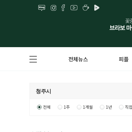
전체뉴스
피플
전체
1주
1개월
1년
직