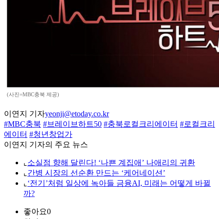
(사진=MBC충북 제공)
이연지 기자
yeonji@etoday.co.kr
#MBC충북
#브레이브하트50
#충북로컬크리에이터
#로컬크리
에이터
#청년창업가
이연지 기자의 주요 뉴스
⌞
소실점 향해 달린다! ‘나쁜 계집애’ 나애리의 귀환
⌞
간병 시장의 선순환 만드는 ‘케어네이션’
⌞
‘전기’처럼 일상에 녹아들 금융AI, 미래는 어떻게 바뀔
까?
좋아요
0