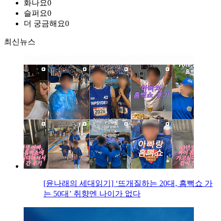
화나요
0
슬퍼요
0
더 궁금해요
0
최신뉴스
[윤나래의 세대읽기] ‘뜨개질하는 20대, 흠뻑쇼 가
는 50대’ 취향엔 나이가 없다