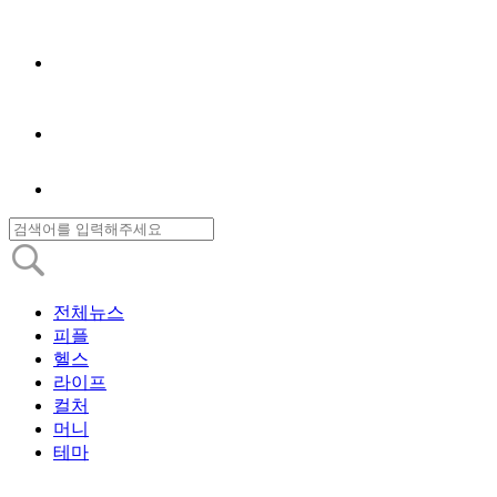
전체뉴스
피플
헬스
라이프
컬처
머니
테마