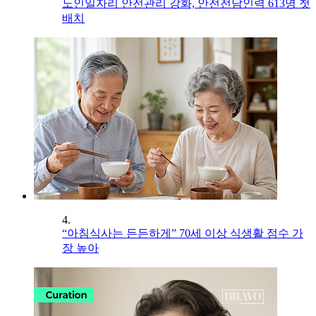
노인일자리 안전관리 강화, 안전전담인력 613명 첫
배치
4.
“아침식사는 든든하게” 70세 이상 식생활 점수 가
장 높아