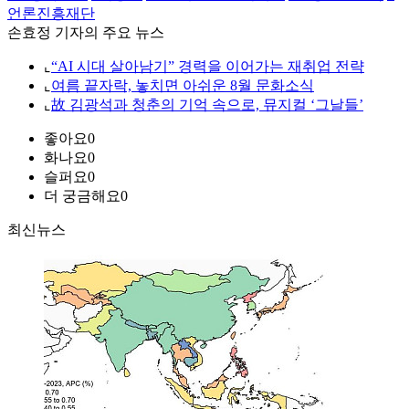
언론진흥재단
손효정 기자의 주요 뉴스
⌞
“AI 시대 살아남기” 경력을 이어가는 재취업 전략
⌞
여름 끝자락, 놓치면 아쉬운 8월 문화소식
⌞
故 김광석과 청춘의 기억 속으로, 뮤지컬 ‘그날들’
좋아요
0
화나요
0
슬퍼요
0
더 궁금해요
0
최신뉴스