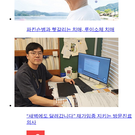
파킨슨병과 헷갈리는 치매, 루이소체 치매
“새벽에도 달려갑니다” 재가임종 지키는 방문진료
의사