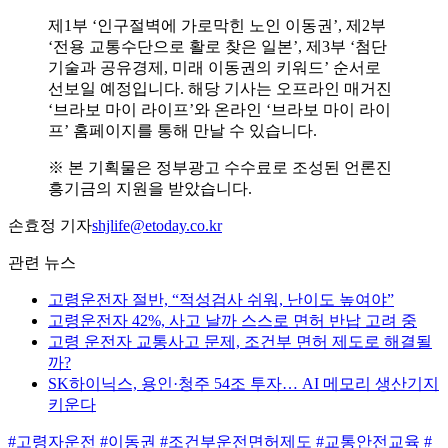
제1부 ‘인구절벽에 가로막힌 노인 이동권’, 제2부
‘전용 교통수단으로 활로 찾은 일본’, 제3부 ‘첨단
기술과 공유경제, 미래 이동권의 키워드’ 순서로
선보일 예정입니다. 해당 기사는 오프라인 매거진
‘브라보 마이 라이프’와 온라인 ‘브라보 마이 라이
프’ 홈페이지를 통해 만날 수 있습니다.
※ 본 기획물은 정부광고 수수료로 조성된 언론진
흥기금의 지원을 받았습니다.
손효정 기자
shjlife@etoday.co.kr
관련 뉴스
고령운전자 절반, “적성검사 쉬워, 난이도 높여야”
고령운전자 42%, 사고 날까 스스로 면허 반납 고려 중
고령 운전자 교통사고 문제, 조건부 면허 제도로 해결될
까?
SK하이닉스, 용인·청주 54조 투자… AI 메모리 생산기지
키운다
#고령자운전
#이동권
#조건부운전면허제도
#교통안전교육
#