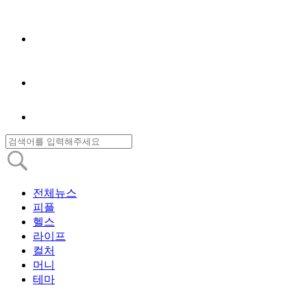
전체뉴스
피플
헬스
라이프
컬처
머니
테마