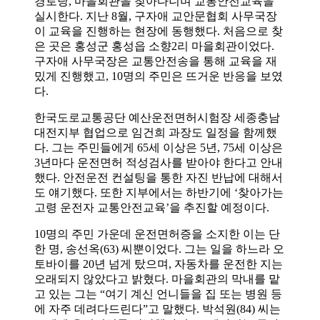
경로당, 마을회관을 찾아다니며 교통안전교육을
실시한다. 지난 8월, 구자애 교안문협회 사무국장
이 교육을 진행하는 현장에 동행했다. 처음으로 찾
은 곳은 홍성군 홍성읍 소향2리 마을회관이었다.
구자애 사무국장은 교통안전송을 통해 교육을 재
밌게 진행했고, 10명의 주민은 뜨거운 반응을 보였
다.
한국도로교통공단 예산운전면허시험장 세종충남
대전지부 협업으로 임건희 과장도 일정을 함께했
다. 그는 주민들에게 65세 이상은 5년, 75세 이상은
3년마다 운전면허 적성검사를 받아야 한다고 안내
했다. 안전운전 컨설팅을 통한 자진 반납에 대해서
도 얘기했다. 또한 지부에서는 하반기에 ‘찾아가는
고령 운전자 교통안전교육’을 추진할 예정이다.
10명의 주민 가운데 운전면허증을 소지한 이는 단
한 명, 송선옥(63) 씨뿐이었다. 그는 일을 하느라 오
토바이를 20년 넘게 탔으며, 자동차를 운전한 지는
오래되지 않았다고 밝혔다. 마을회관의 막내를 맡
고 있는 그는 “여기 계신 언니들을 집 또는 병원 등
에 자주 데려다드린다”고 말했다. 박석원(84) 씨는