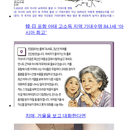
韓·日 포함 아태 고소득 지역 기대수명 84.1세 ‘아
시아 최고’
치매, 거울을 보고 대화한다면