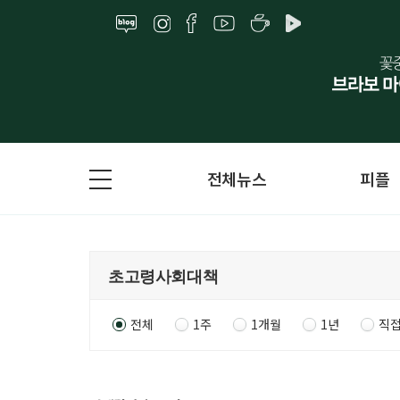
전체뉴스
피플
전체
1주
1개월
1년
직