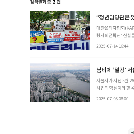
검색결과 총
2
건
“청년담당관은 있
대한은퇴자협회(KARP
령사회전략관’ 신설을
따른 것이다. 앞서 대통령실 국민통합비서실은 청년정책 수립 및 제도 개선, 청년참여 플랫폼
2025-07-14 16:44
운영 등을 맡을 청년담
님비에 ‘덜컹’ 
서울시가 지난 5월 2
사업의 핵심이라 할 
의 “주민 동의 없는 
2025-07-03 08:00
있다. 실버케어센터