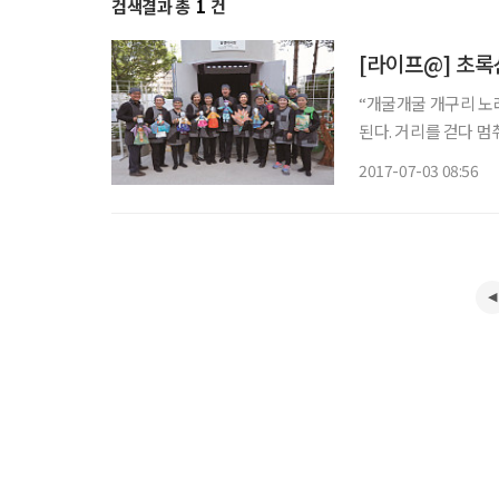
검색결과 총
1
건
[라이프@] 초록
“개굴개굴 개구리 노래를 한다.
된다. 거리를 걷다 멈
보행길 ‘서울로 701
2017-07-03 08:56
늘’의 공연에 구름관