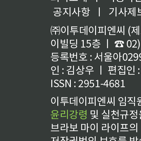
공지사항
ㅣ
기사제
㈜이투데이피엔씨 (제호
이빌딩 15층 ㅣ ☎ 02)
등록번호 : 서울아02992
인 : 김상우 ㅣ 편집인
ISSN : 2951-4681
이투데이피엔씨 임직원
윤리강령
및 실천규정을
브라보 마이 라이프의
저작권법의 보호를 받