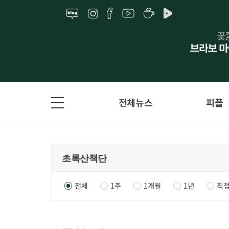
전체뉴스
피플
전체
1주
1개월
1년
직