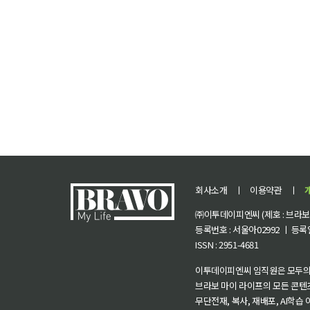
회사소개
ㅣ
이용약관
ㅣ
㈜이투데이피엔씨 (제호 : 브라보 마
등록번호 : 서울아02992 ㅣ 등록일자
ISSN : 2951-4681
이투데이피엔씨 임직원은 모두의
브라보 마이 라이프의 모든 콘텐
무단전재, 복사, 재배포, AI학습