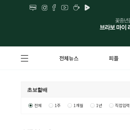
전체뉴스
피플
전체
1주
1개월
1년
직접입력