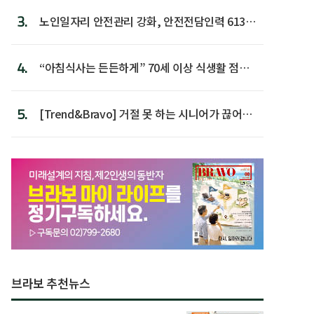
3.
노인일자리 안전관리 강화, 안전전담인력 613명
첫 배치
4.
“아침식사는 든든하게” 70세 이상 식생활 점수
가장 높아
5.
[Trend&Bravo] 거절 못 하는 시니어가 끊어야
할 행동 5
브라보 추천뉴스