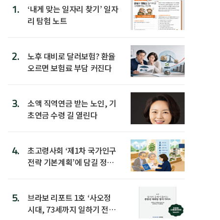
1.
‘내게 맞는 일자리 찾기’ 일자
리 탐험 노트
2.
노후 대비로 달러보험? 환율
오르면 보험료 부담 커진다
3.
소액 직역연금 받는 노인, 기
초연금 수령 길 열린다
4.
초고령사회 ‘제1차 국가인구
전략 기본계획’에 담길 정책
은
5.
브라보 리포트 1호 ‘사오정
시대, 73세까지 일하기 전략’