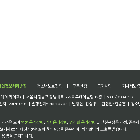
개인정보처리방침
ㅣ
청소년보호정책
ㅣ
구독신청
ㅣ
공지사항
ㅣ
기사제보/
이 라이프) ㅣ 서울시 강남구 강남대로 556 이투데이빌딩 15층 ㅣ ☎ 02)799-6713
 : 2014.02.04 ㅣ 발행일자 : 2014.02.07 ㅣ 발행인 : 김상우 ㅣ 편집인 : 한승훈 ㅣ
 의견을 모아
언론 윤리강령
,
기자윤리강령
,
임직원 윤리강령
및 실천규정을 제정, 준수하
츠(기사)는 인터넷신문위원회 윤리강령을 준수하며, 저작권법의 보호를 받습니다.
 이용 등을 금지합니다.