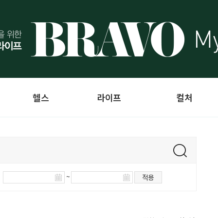
헬스
라이프
컬처
~
적용