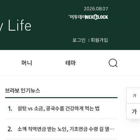
2026.08.07
로그인
회원가입
머니
테마
브라보 인기뉴스
가
1.
설탕 vs 소금, 콩국수를 건강하게 먹는 법
가
2.
소액 직역연금 받는 노인, 기초연금 수령 길 열린
다