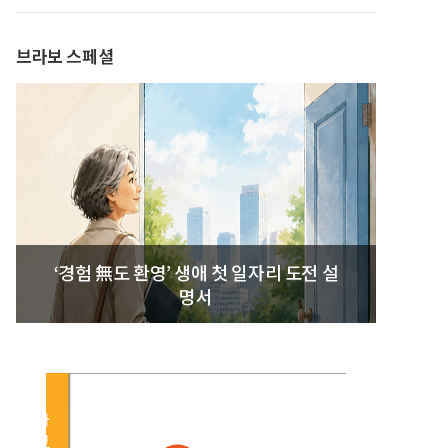
발간
브라보 스페셜
‘경험 無도 환영’ 생애 첫 일자리 도전 설
명서