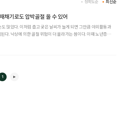
정확도순
최신순
재채기로도 압박골절 올 수 있어
눈도 많았다. 이처럼 춥고 궂은 날씨가 늘게 되면 그만큼 야외활동과
된다. 낙상에 의한 골절 위험이 더 올라가는 셈이다. 이때 노년층이
야 할 척추질환이 있다. ‘골다공증성 척추압박골절’이다. 최두용 가
경외과 교수는 “골다공증이 있는 60~70대 이상 노년층
1
◀
▶