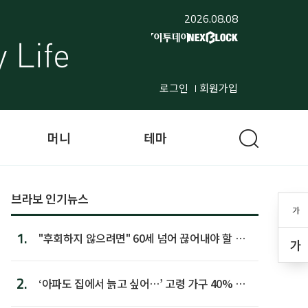
2026.08.08
로그인
회원가입
머니
테마
브라보 인기뉴스
가
1.
"후회하지 않으려면" 60세 넘어 끊어내야 할 사
가
람 1위
2.
‘아파도 집에서 늙고 싶어…’ 고령 가구 40% 노
후 주택이라 어...