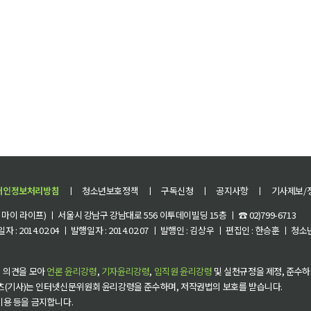
개인정보처리방침
ㅣ
청소년보호정책
ㅣ
구독신청
ㅣ
공지사항
ㅣ
기사제보/
이 라이프) ㅣ 서울시 강남구 강남대로 556 이투데이빌딩 15층 ㅣ ☎ 02)799-6713
 : 2014.02.04 ㅣ 발행일자 : 2014.02.07 ㅣ 발행인 : 김상우 ㅣ 편집인 : 한승훈 ㅣ
 의견을 모아
언론 윤리강령
,
기자윤리강령
,
임직원 윤리강령
및 실천규정을 제정, 준수하
츠(기사)는 인터넷신문위원회 윤리강령을 준수하며, 저작권법의 보호를 받습니다.
 이용 등을 금지합니다.