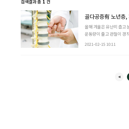
검색결과 총
1
건
골다공증有 노년층, 
올해 겨울은 유난히 춥고 
운동량이 줄고 관절이 경직
나 골다공증 환자가 주의해
2021-02-15 10:11
톨릭대학교 인천성모병원 신