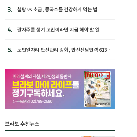
3.
설탕 vs 소금, 콩국수를 건강하게 먹는 법
4.
팔자주름 생겨 고민이라면 지금 해야 할 일
5.
노인일자리 안전관리 강화, 안전전담인력 613명
첫 배치
브라보 추천뉴스