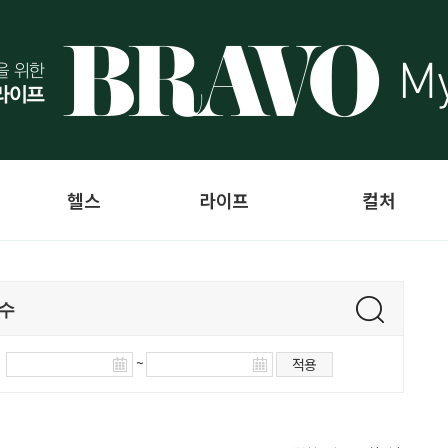
헬스
라이프
컬처
~
적용