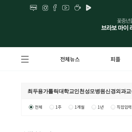
전체뉴스
피플
전체
1주
1개월
1년
직접입력