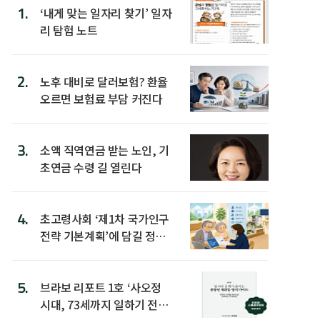
1.
‘내게 맞는 일자리 찾기’ 일자
리 탐험 노트
2.
노후 대비로 달러보험? 환율
오르면 보험료 부담 커진다
3.
소액 직역연금 받는 노인, 기
초연금 수령 길 열린다
4.
초고령사회 ‘제1차 국가인구
전략 기본계획’에 담길 정책
은
5.
브라보 리포트 1호 ‘사오정
시대, 73세까지 일하기 전략’