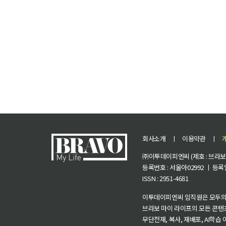
회사소개
ㅣ
이용약관
ㅣ
㈜이투데이피엔씨 (제호 : 브라보 마
등록번호 : 서울아02992 ㅣ 등록일자
ISSN : 2951-4681
이투데이피엔씨 임직원은 모두의
브라보 마이 라이프의 모든 콘텐
무단전재, 복사, 재배포, AI학습