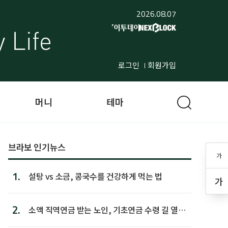
2026.08.07
로그인
회원가입
머니
테마
브라보 인기뉴스
가
1.
설탕 vs 소금, 콩국수를 건강하게 먹는 법
가
2.
소액 직역연금 받는 노인, 기초연금 수령 길 열린
다