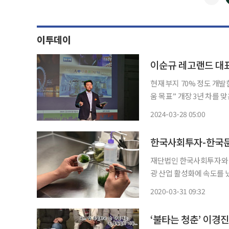
이투데이
이순규 레고랜드 대표
현재 부지 70% 정도 개
움 목표” 개장 3년 차를 맞은 레고랜드 코리아 리조트(레고랜드)가 차별화 콘텐츠와 신규 투
자 계획을 밝히고 재도약에 나선다. 이순규 레고랜드 코리아 리조트 대
2024-03-28 05:00
춘천 레고랜드 코리아 리
재단법인 한국사회투자와 
광 산업 활성화에 속도를 
금융지원 및 엑셀러레이팅’
2020-03-31 09:32
셀러레이팅 운영을 통해 
‘불타는 청춘’ 이경