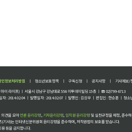
개인정보처리방침
ㅣ
청소년보호정책
ㅣ
구독신청
ㅣ
공지사항
ㅣ
기사제보/
이 라이프) ㅣ 서울시 강남구 강남대로 556 이투데이빌딩 15층 ㅣ ☎ 02)799-6713
 : 2014.02.04 ㅣ 발행일자 : 2014.02.07 ㅣ 발행인 : 김상우 ㅣ 편집인 : 한승훈 ㅣ
 의견을 모아
언론 윤리강령
,
기자윤리강령
,
임직원 윤리강령
및 실천규정을 제정, 준수하
츠(기사)는 인터넷신문위원회 윤리강령을 준수하며, 저작권법의 보호를 받습니다.
 이용 등을 금지합니다.