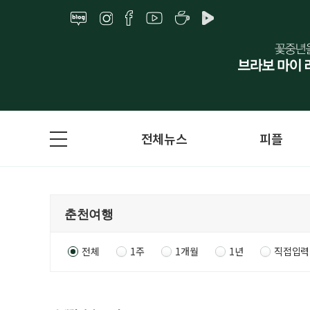
전체뉴스
피플
전체
1주
1개월
1년
직접입력