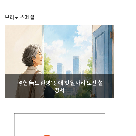
발간
브라보 스페셜
‘경험 無도 환영’ 생애 첫 일자리 도전 설
명서