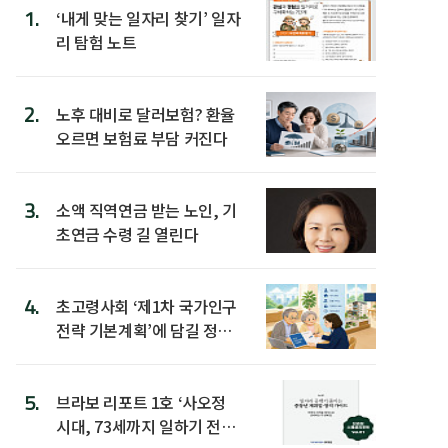
1.
‘내게 맞는 일자리 찾기’ 일자
리 탐험 노트
2.
노후 대비로 달러보험? 환율
오르면 보험료 부담 커진다
3.
소액 직역연금 받는 노인, 기
초연금 수령 길 열린다
4.
초고령사회 ‘제1차 국가인구
전략 기본계획’에 담길 정책
은
5.
브라보 리포트 1호 ‘사오정
시대, 73세까지 일하기 전략’