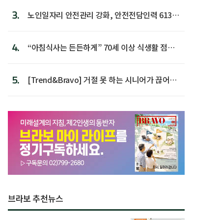
3.
노인일자리 안전관리 강화, 안전전담인력 613명
첫 배치
4.
“아침식사는 든든하게” 70세 이상 식생활 점수
가장 높아
5.
[Trend&Bravo] 거절 못 하는 시니어가 끊어야
할 행동 5
브라보 추천뉴스