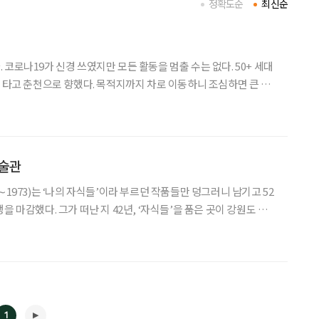
정확도순
최신순
코로나19가 신경 쓰였지만 모든 활동을 멈출 수는 없다. 50+ 세대
눠 타고 춘천으로 향했다. 목적지까지 차로 이동하니 조심하면 큰 문
로 보이는 하늘이 가을처럼 푸르렀다. 춘천에 들어서기 바쁘게 그 유
천에서 제일 맛있는 집이라는데 입맛이 다르니 각자 판단
술관
∼1973)는 ‘나의 자식들’이라 부르던 작품들만 덩그러니 남기고 52
 마감했다. 그가 떠난 지 42년, ‘자식들’을 품은 곳이 강원도 춘천
의 3대 거장으
22년 함경남도 함흥에서 태어나 춘천고
1