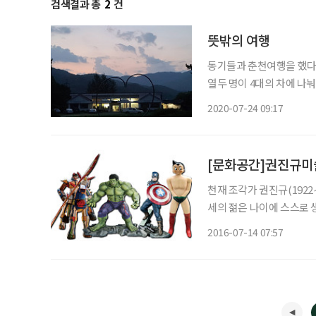
검색결과 총
2
건
뜻밖의 여행
동기들과 춘천여행을 했다. 
열두 명이 4대의 차에 나
제는 없어 보였다. 창밖으
2020-07-24 09:17
명한 닭갈비를 먹었다. 춘
[문화공간]권진규미
천재 조각가 권진규(1922
세의 젊은 나이에 스스로 생을
시 동면 월곡리에 문을 열었다. 권진규는 박수근, 이중섭과 함께 한국 근대미술
2016-07-14 07:57
로 불리던 조각가다. 19