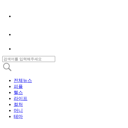
전체뉴스
피플
헬스
라이프
컬처
머니
테마