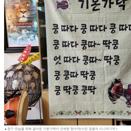
▲장구 연습을 위해 걸어둔 기본가락이 인쇄된 현수막(사진 정용자 시니어기자 )