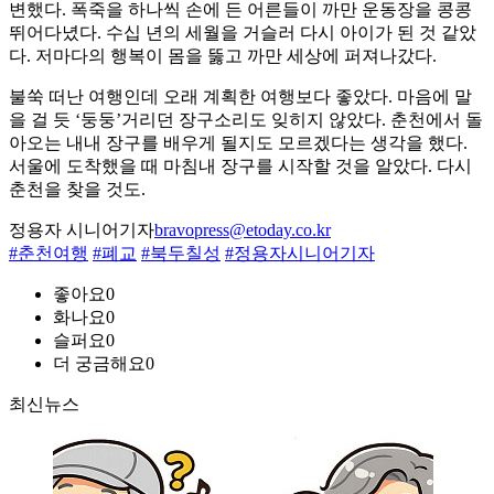
변했다. 폭죽을 하나씩 손에 든 어른들이 까만 운동장을 콩콩
뛰어다녔다. 수십 년의 세월을 거슬러 다시 아이가 된 것 같았
다. 저마다의 행복이 몸을 뚫고 까만 세상에 퍼져나갔다.
불쑥 떠난 여행인데 오래 계획한 여행보다 좋았다. 마음에 말
을 걸 듯 ‘둥둥’거리던 장구소리도 잊히지 않았다. 춘천에서 돌
아오는 내내 장구를 배우게 될지도 모르겠다는 생각을 했다.
서울에 도착했을 때 마침내 장구를 시작할 것을 알았다. 다시
춘천을 찾을 것도.
정용자 시니어기자
bravopress@etoday.co.kr
#춘천여행
#폐교
#북두칠성
#정용자시니어기자
좋아요
0
화나요
0
슬퍼요
0
더 궁금해요
0
최신뉴스