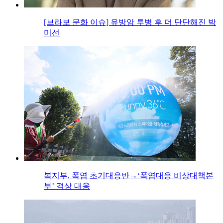
[브라보 문화 이슈] 유방암 투병 후 더 단단해진 박
미선
복지부, 폭염 초기대응반→‘폭염대응 비상대책본
부’ 격상 대응