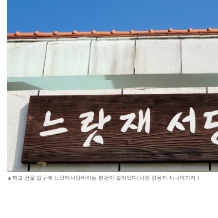
▲학교 건물 입구에 느랏재서당이라는 현판이 걸려있다(사진 정용자 시니어기자 )