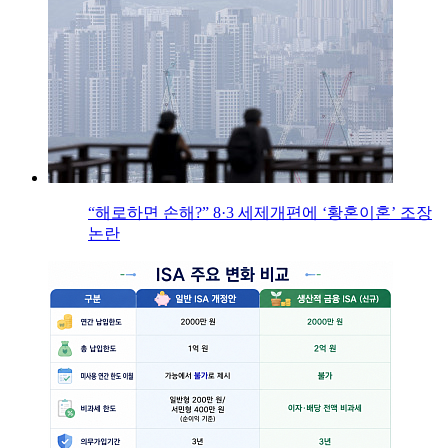
“해로하면 손해?” 8·3 세제개편에 ‘황혼이혼’ 조장
논란