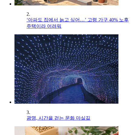
2.
‘아파도 집에서 늙고 싶어…’ 고령 가구 40% 노후
주택이라 어려워
3.
광명, 시간을 걷는 문화 마실길