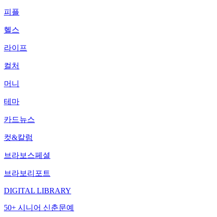
피플
헬스
라이프
컬처
머니
테마
카드뉴스
컷&칼럼
브라보스페셜
브라보리포트
DIGITAL LIBRARY
50+ 시니어 신춘문예