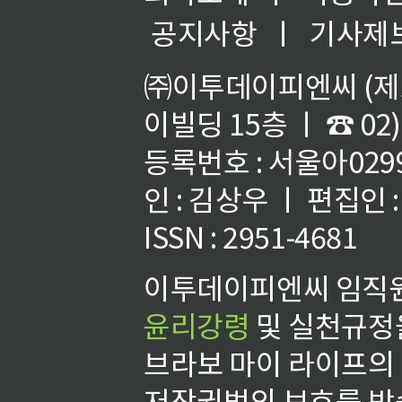
공지사항
ㅣ
기사제
㈜이투데이피엔씨 (제호
이빌딩 15층 ㅣ ☎ 02)
등록번호 : 서울아02992
인 : 김상우 ㅣ 편집인
ISSN : 2951-4681
이투데이피엔씨 임직원
윤리강령
및 실천규정을
브라보 마이 라이프의
저작권법의 보호를 받