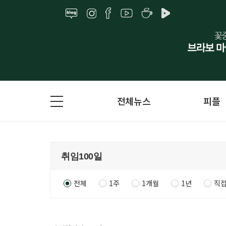
전체뉴스
피플
전체
1주
1개월
1년
직