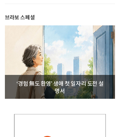
발간
브라보 스페셜
‘경험 無도 환영’ 생애 첫 일자리 도전 설
명서