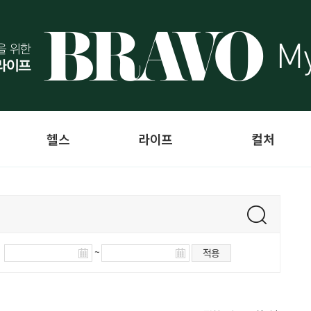
헬스
라이프
컬처
~
적용