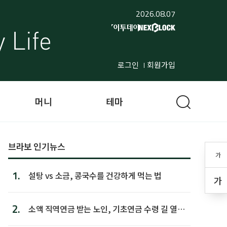
2026.08.07
로그인
회원가입
머니
테마
브라보 인기뉴스
가
1.
설탕 vs 소금, 콩국수를 건강하게 먹는 법
가
2.
소액 직역연금 받는 노인, 기초연금 수령 길 열린
다