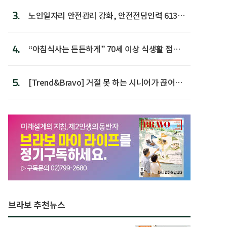
3.
노인일자리 안전관리 강화, 안전전담인력 613명
첫 배치
4.
“아침식사는 든든하게” 70세 이상 식생활 점수
가장 높아
5.
[Trend&Bravo] 거절 못 하는 시니어가 끊어야
할 행동 5
브라보 추천뉴스