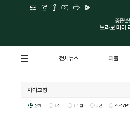
전체뉴스
피플
전체
1주
1개월
1년
직접입력