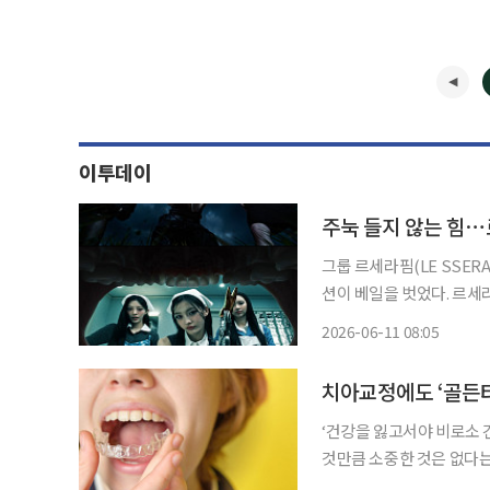
이투데이
주눅 들지 않는 힘
그룹 르세라핌(LE SSERA
션이 베일을 벗었다. 르세라핌·아일릿·캣츠아이는 11일 0시 하이브 레이블즈 공식 유튜브 채
널에 디지털 싱글 ‘아이코닉
2026-06-11 08:05
다. 하이브 측은 “기이함
치아교정에도 ‘골든타
‘건강을 잃고서야 비로소 
것만큼 소중한 것은 없다는
쏙)’을 통해 일상생활에서 알