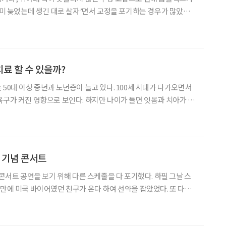
이미 늦었는데 생긴 대로 살자’면서 교정을 포기하는 경우가 많았다.
재는 이야기가 다르다. 치아 교정을 원하는 중년 이상 환자들이 부쩍
관련한 궁금증을 이장열 스마일어게인치과 강남점 원장
료 할 수 있을까?
 50대 이상 중년과 노년층이 늘고 있다. 100세 시대가 다가오면서
욕구가 커진 영향으로 보인다. 하지만 나이가 들면 잇몸과 치아가 약
건강한 교정치료를 할 수 있을지 강동경희대학교치과병원 교정과 장
우원 교수의 조언을 들어봤다. ◇치아교정, 보조역할부터 심미치료까지 노
년 기념 콘서트
 콘서트 공연을 보기 위해 다른 스케줄을 다 포기했다. 하필 그날 스
랜만에 미국 바이어였던 친구가 온다 하여 선약을 잡았었다. 또 다른
이사 간 친구 집에 가자며 전날부터 1박2일 코스로 날짜를 잡았다.
 페스티벌을 한다며 꼭 와야 한다는 것이었다. 동호회