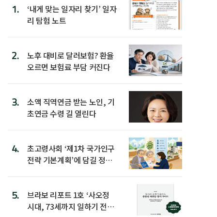
1.
‘내게 맞는 일자리 찾기’ 일자
리 탐험 노트
2.
노후 대비로 달러보험? 환율
오르면 보험료 부담 커진다
3.
소액 직역연금 받는 노인, 기
초연금 수령 길 열린다
4.
초고령사회 ‘제1차 국가인구
전략 기본계획’에 담길 정책
은
5.
브라보 리포트 1호 ‘사오정
시대, 73세까지 일하기 전략’