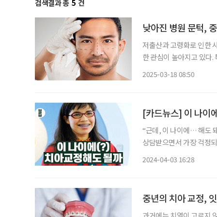
검색결과 총
5
건
낮아진 병원 문턱, 
저출산과 고령화로 인한 
한 관심이 높아지고 있다.
고 은퇴나 정년이 늦춰지
2025-03-18 08:50
찾고 있다. 통계청의
[카드뉴스] 이 나이
“근데, 이 나이에… 해도 돼요?” 치아교정을 결정하기 직전에 물었다. 어느
상담받으면서 가장 걱정되는
심이 진짜 문제였다. 대단한 콤플렉스가 있지는 않았지만 늘 마음속 어딘가에 ‘교정하고 싶
2024-04-03 16:28
다’는
중년의 치아 교정, 
과거에는 치열이 고르지 않