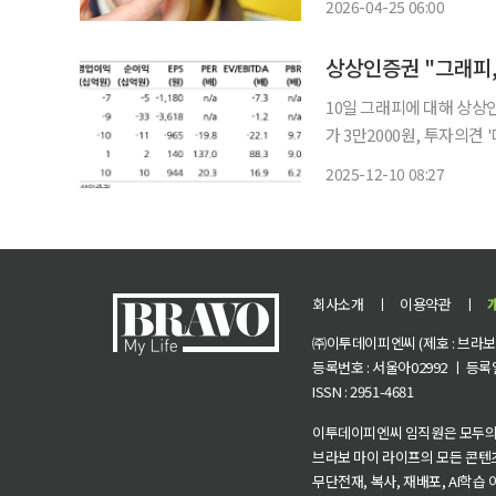
2026-04-25 06:00
단순히 삐뚤어진 치열을 
상상인증권 "그래피,
10일 그래피에 대해 상상
가 3만2000원, 투자의견
다. 하태기 상상인증권 연구원은 "동사는 세계 최초로 형상 기억소재를 활용한 치아교정 통합
2025-12-10 08:27
솔루션을 제공하고 있다"며
회사소개
ㅣ
이용약관
ㅣ
㈜이투데이피엔씨 (제호 : 브라보 마
등록번호 : 서울아02992 ㅣ 등록일자
ISSN : 2951-4681
이투데이피엔씨 임직원은 모두의
브라보 마이 라이프의 모든 콘텐
무단전재, 복사, 재배포, AI학습