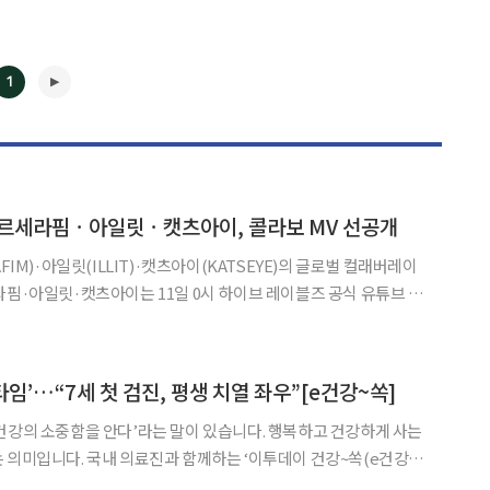
1
⋯르세라핌ㆍ아일릿ㆍ캣츠아이, 콜라보 MV 선공개
◀
▶
FIM)·아일릿(ILLIT)·캣츠아이(KATSEYE)의 글로벌 컬래버레이
 바이 미스테이크(ICONIC BY MISTAKE)’ 뮤직비디오를 공개했
과 불안정함이 공존하는 독특한 미학적
임’…“7세 첫 검진, 평생 치열 좌우”[e건강~쏙]
건강의 소중함을 안다’라는 말이 있습니다. 행복하고 건강하게 사는
 의미입니다. 국내 의료진과 함께하는 ‘이투데이 건강~쏙(e건강~
아두면 도움이 되는 알찬 건강정보를 소개합니다. 치아 교정은