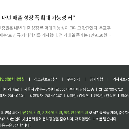
가지런히 만드는 치료로 여겨지지만 성장기에는 턱과 얼굴뼈 발
 내년 매출 성장 폭 확대 가능성 커"
인증권은 내년 매출 성장 폭 확대 가능성이 크다고 판단했다. 목표주
 '매수'로 신규 커버리지를 개시했다. 전 거래일 종가는 1만9130원이
 "기존 일반 투명 교정기 대비 많은 장점과 경쟁
개인정보처리방침
ㅣ
청소년보호정책
ㅣ
구독신청
ㅣ
공지사항
ㅣ
기사제보/
이 라이프) ㅣ 서울시 강남구 강남대로 556 이투데이빌딩 15층 ㅣ ☎ 02)799-6713
 : 2014.02.04 ㅣ 발행일자 : 2014.02.07 ㅣ 발행인 : 김상우 ㅣ 편집인 : 한승훈 ㅣ
 의견을 모아
언론 윤리강령
,
기자윤리강령
,
임직원 윤리강령
및 실천규정을 제정, 준수하
츠(기사)는 인터넷신문위원회 윤리강령을 준수하며, 저작권법의 보호를 받습니다.
 이용 등을 금지합니다.