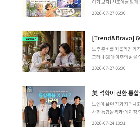
아가 보자! 신조어를 알게
은 기운이 더해진다. 트로트 프로그램에서 본 가수를 응원하게 되고, 밤마다 AI와 대화를 나누
2026-07-27 06:00
다 보면 어느새 친구처럼 느
[Trend&Bravo
노후 준비를 떠올리면 가장
그러나 60대 이후의 삶을
하다. 스스로 움직일 수 있는 건강, 마음을 나눌 친구, 일상을 채워주는 취미는 은퇴 후 삶의 만
2026-07-27 06:00
족도를 좌우하는 중요한 
美 석학이 전한 통합
노인이 살던 집과 지역사회
사회 통합돌봄과 ‘에이징 인 플
한국 통합돌봄의 미래를 모색하는 자리가 열렸다. 
2026-07-24 18:01
지에서 오틸리아 리 미국