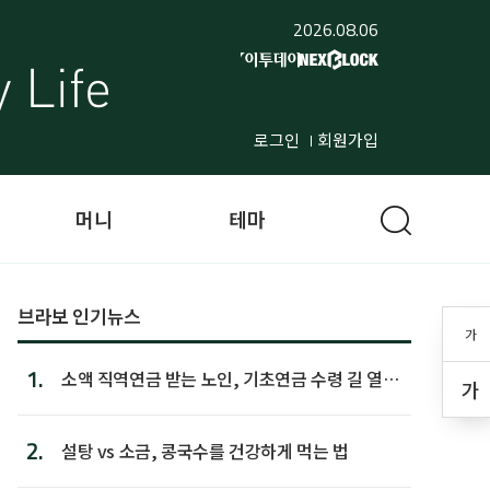
2026.08.06
로그인
회원가입
머니
테마
브라보 인기뉴스
가
1.
소액 직역연금 받는 노인, 기초연금 수령 길 열린
가
다
2.
설탕 vs 소금, 콩국수를 건강하게 먹는 법