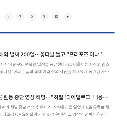
6
7
8
9
10
배와 벌써 200일⋯꽃다발 들고 "프러포즈 아냐"
와 행복한 일상을 공유했다. 6일 아옳이는 자신의 인스
다발”이라는 글과 함께 여러 장의 사진을 게재했다. 공개된 사진
을 보내고 있는 아옳이와 남자친구 김형배의 모습이 담겼다. 특히
거대한 꽃다발을 품에 안은 아옳이의 모습은 많은 이들에게 부러움을 안겼다. 아옳이
▶
타일러, '외압설' 부른 활동 중단 영상 해명⋯"하필 '다이얼로그' 내용이라"
 채널 종료 선언 후 쏟아진 추측에 입을 열었다. 8일 유튜브 채
 ‘타일러 CIA 요원설과 기사 80개 쏟아진 그 영상의 진짜 비하인
실 것 같다. 회원들