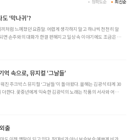
정확도순
최신순
나도 ‘막나귀’?
끼처럼 느껴졌던 요즘말. 어렵게 생각하지 말고 하나씩 천천히 알
 되면 손주와의 대화가 한결 편해지고 일상 속 이야기에도 조금은 젊
을 먹기로 하고, 손주와 외출 계획도 세웠다
기억 속으로, 뮤지컬 ‘그날들’
워진 주크박스 뮤지컬 ‘그날들’이 돌아왔다. 올해는 김광석 타계 30
 더한다. 꽃중년에게 익숙한 김광석의 노래는 작품의 서사와 어우
다. 잊고 지냈던 사랑과 우정, 그리고 꿈을 다시 꺼내보는 시간이
소개 일정 8월 23일까지 장소 디큐브 링크아
 외출
장마도 이젠 옛말이 되고 있다. 장대비가 아닌 보슬보슬 예쁘게 비가