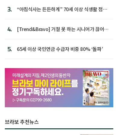
3.
“아침식사는 든든하게” 70세 이상 식생활 점수
가장 높아
4.
[Trend&Bravo] 거절 못 하는 시니어가 끊어야
할 행동 5
5.
65세 이상 국민연금 수급자 비중 80% ‘돌파’
브라보 추천뉴스