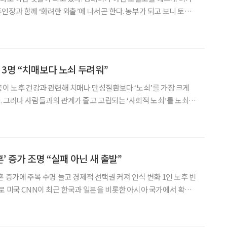
께 ‘화려한 외출’에 나서곤 한다. 농부가 되고 보니 토요
각은 사라진 대신, ‘비 오는 날=농장에 출근(?)하지 않는 날’이 곧
 나름이다. 기다리던 단비가 내
중 3명 “치매보다 노쇠 두려워”
층이 노후 건강과 관련해 치매나 만성질환보다 ‘노쇠’를 가장 크게
 그러나 사람들과의 관계가 줄고 고립되는 ‘사회적 노쇠’를 노쇠의
못 미쳤다. 일본 헬스케어 기업 초라쿠초주가 지난
노쇠 인식 조사’에 따르면, 응답자의 74.
혼’ 증가 조명 “실패 아닌 새 출발”
 증가에 주목 수명 늘고 경제적 선택권 커져 인식 변화 1인 노후 빈
서 확산
조명했다. 고령화로 부부가 함께 보내야 할 노후가 길어진 가운데, 불
보다 남은 인생을 독립적으로 살겠다는 중장년 여성