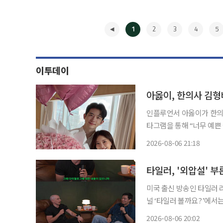
1
2
3
4
5
이투데이
아옳이, 한의사 김형
인플루언서 아옳이가 한의사 남자친구
타그램을 통해 “너무 예쁜 꽃
에는 해외에서 행복한 시간
2026-08-06 21:18
◀
미국 출신 방송인 타일러 라쉬가
널 ‘타일러 볼까요?’에서는
드’라는 제목의 영상이 게재됐다. 영상에서 타일러는 “어떤 분들은 알고 계
2026-08-06 20:02