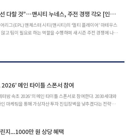
하는 게 있었다. 제가 답변하신 것만 보셨
“골키퍼로 세워도 최선 다할 것”⋯맨시티 누네스, 주전 경쟁 각오 [인터뷰]
리그(EPL) 맨체스터 시티(맨시티)의 ‘멀티 플레이어’ 마테우스
않고 팀이 필요로 하는 역할을 수행하며 새 시즌 주전 경쟁에 나서
강한 정신력이 필수다. 3일마다 경기를 치르는 상황에서 매
 2026’ 메인 타이틀 스폰서 참여
터밤 속초 2026’의 메인 타이틀 스폰서로 참여한다. 2030세대와
라인 마케팅을 통해 가상자산 투자 진입장벽을 낮추겠다는 전략이
메인 타이틀 스폰서로 참여한다고 3일 밝혔다. 올해로 4회째를 맞는
린지...1000만 원 상당 혜택