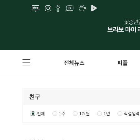
전체뉴스
피플
전체
1주
1개월
1년
직접입력