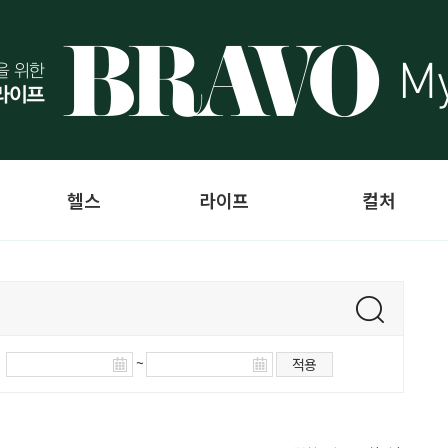
헬스
라이프
컬처
~
적용