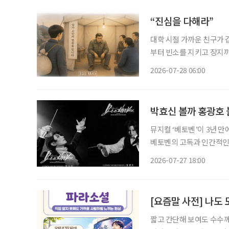
“진심을 다해라”
대학 시절 가까운 친구가 
부터 빈소를 지키고 장지까
버지는 말없이 내 등을 두
2026-07-28 06:00
네 진심을 다해라. 사람이
박효신 볼까 홍광호 볼
뮤지컬 ‘베토벤’이 3년 
베토벤의 고독과 인간적인
배우 박효신과 홍광호가 타이틀롤을 맡아 화
2026-07-27 18:00
[요즘말 사전] 나도 
짧고 간단해 보여도 수수께