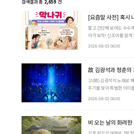
검색결과 총
2,659
건
[요즘말 사전] 혹시 
짧고 간단해 보여도 수수께
아가 보자! 신조어를 알게
은 기운이 더해진다. “오늘은 왜 이렇게 나가기 싫지?” 약속을 잡을 때만 해도 괜찮았다. 병원
2026-08-03 06:00
예약도 하고, 친구와 점심
故 김광석과 청춘의 
고(故) 김광석의 노래로 채
주기를 맞아 특별한 의미를
러져 청춘의 추억을 소환한
2026-08-02 06:00
될 것이다. ◇공연 
비 오는 날의 화려한
기후 위기의 여파로 7월 