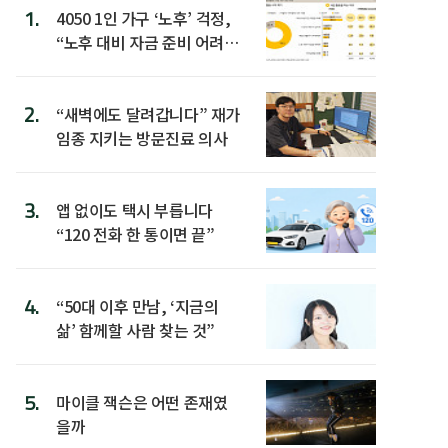
1.
4050 1인 가구 ‘노후’ 걱정,
“노후 대비 자금 준비 어려
워”
2.
“새벽에도 달려갑니다” 재가
임종 지키는 방문진료 의사
3.
앱 없이도 택시 부릅니다
“120 전화 한 통이면 끝”
4.
“50대 이후 만남, ‘지금의
삶’ 함께할 사람 찾는 것”
5.
마이클 잭슨은 어떤 존재였
을까