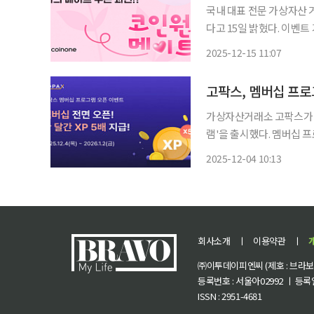
국내 대표 전문 가상자산 
다고 15일 밝혔다. 이벤
초대 챌린지다. ‘코인원 메이트’는 15일 오전 10시부터 오는 28일까지 2주간 진행되며 이벤트
2025-12-15 11:07
코드를 등록한 후 참여할 수
고팍스, 멤버십 프
가상자산거래소 고팍스가 
램'을 출시했다. 멤버십 프로그램은 고객의 거래 및 활동을 경험 포인트(XP)로 환산해 VIP1
부터 VIP7까지 등급을 부여해 차등화
2025-12-04 10:13
이커(Maker) 인센티브 등 
회사소개
ㅣ
이용약관
ㅣ
㈜이투데이피엔씨 (제호 : 브라보 마
등록번호 : 서울아02992 ㅣ 등록일자
ISSN : 2951-4681