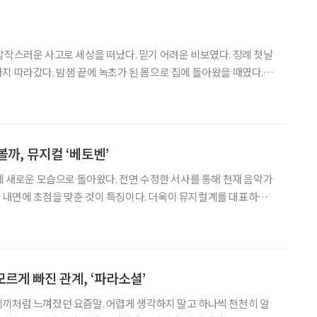
갑작스러운 사고로 세상을 떠났다. 믿기 어려운 비보였다. 장례 첫날
지 따라갔다. 밤샘 끝에 녹초가 된 몸으로 집에 돌아왔을 때였다. 아
드리며 “잘했다”고 했다. 잠시 침묵하던 아버지가 “그렇게 매사에
 진심을 다하면 결국 마음이 움직인다”고 덧붙였다.
까, 뮤지컬 ‘베토벤’
만에 새로운 모습으로 돌아왔다. 전면 수정한 서사를 통해 천재 음악가
 내면에 초점을 맞춘 것이 특징이다. 더욱이 뮤지컬계를 대표하는
제를 더했다. ◇공연 소개 일정 8월 11일까지 장
소 세종문화회관 대극장 연출 길 메머트 출연 •루드비히 반 베토
모르게 빠진 관계, ‘파라소셜’
끼처럼 느껴졌던 요즘말. 어렵게 생각하지 말고 하나씩 천천히 알