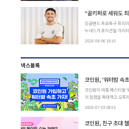
위주로 영어로 같이 이야기
잉글랜드 프로축구 프리미어
누네스가 포지션을 가리지 
겠다는 각오를 밝혔다. 누네스는 6일 오후 서울 중구 코리아나호텔에서 국내 취재진과 만나
2026-08-06 18:16
“맨시티 같은 구단에서는 
넥스블록
코인원, ‘워터밤 속초
코인원이 여름 페스티벌 ‘워
의 접점을 확대하고 오프
다. 국내 가상자산 거래소 코인원은 ‘워터밤 속초 2026(WATERBOMB SOKCHO 2026)’에
2026-07-03 08:53
코인원, 친구 초대 챌