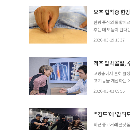
요추 협착증 한
한방 중심의 통합치료
추는 데 도움이 된다는 연구 결과가 나왔다.
담은 연구를 국제학술지 ‘Fron
2026-03-19 13:37
디스크 퇴행, 관절 비
척추 압박골절, 
고령층에서 흔히 발
고 기능을 개선하는 데 도움이 
한의통합치료를 받은 척
2026-03-03 09:56
“’경도’에 ‘감튀
최근 중고거래 플랫폼