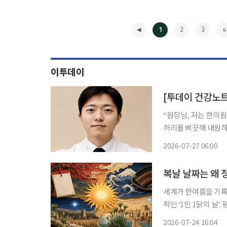
1
2
3
4
이투데이
[투데이 건강노트]
“원장님, 저는 한의원이 잘 맞는 것 같아요.”
허리를 삐끗해 내원하
을 겪던 분들이 치료를
2026-07-27 06:00
◀
복날 날짜는 왜 
세계가 한여름을 기록한 
적인 ‘1인 1닭의 날
네 조상이 허락해준 날
2026-07-24 16:04