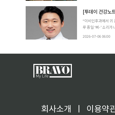
습니다. 가장 더
[투데이 건강노트
“이비인후과에서 귀 
루 종일 ‘삐-’ 소리가 나
환자분들 중 상당수가
2026-07-06 06:00
는데도 끊임없이 소리
회사소개
ㅣ
이용약