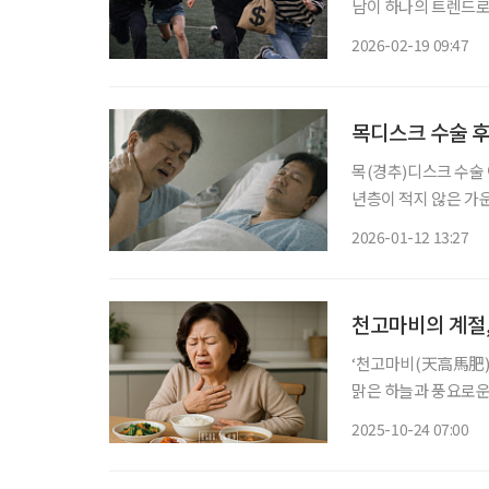
남이 하나의 트렌드로 
도)’과 감자튀김을 함께 즐기는 ‘감튀
2026-02-19 09:47
서 누구나 즐길 수 
목디스크 수술 후
목(경추)디스크 수술
년층이 적지 않은 가
연구 결과가 나왔다. 자생한방병원 척추관절연구소는 경추 수술 이력이 있는 환자를 대상으
2026-01-12 13:27
로 한의통합치료의 유효
천고마비의 계절
‘천고마비(天高馬肥)’의 계절이 돌
맑은 하늘과 풍요로운
럼 본격적인 수확철에 접어
2025-10-24 07:00
요로워지면서 식욕이 