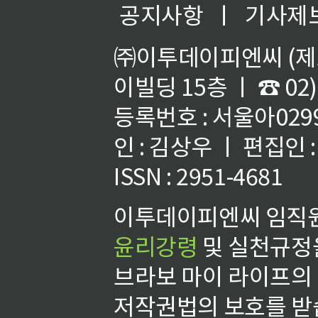
공지사항
ㅣ
기사제
㈜이투데이피엔씨 (제호
이빌딩 15층 ㅣ ☎ 02)
등록번호 : 서울아02992
인 : 김상우 ㅣ 편집인
ISSN : 2951-4681
이투데이피엔씨 임직원
윤리강령
및 실천규정을
브라보 마이 라이프의
저작권법의 보호를 받