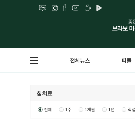
전체뉴스
피플
전체
1주
1개월
1년
직