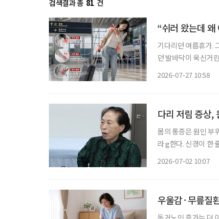
검색결과 총
81
건
“쉬러 왔는데 왜
기다리던 여름휴가. 
던 발바닥이 욱신거린
진다. 어렵사리 떠난 여행에서
2026-07-27 10:58
는 ‘레저 시크니스(Lei
다리 저림 증상,
몸의 통증은 원인 부위
라 g한다. 신경이 한
부위에서 통증이 발현되기도 하는 것이다. 최근
2026-07-02 10:07
‘전원주인공’을 통해 
우울감·무릎질환 
독거노인 증가는 더 