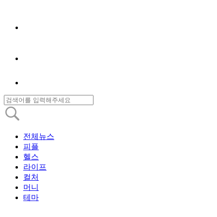
전체뉴스
피플
헬스
라이프
컬처
머니
테마