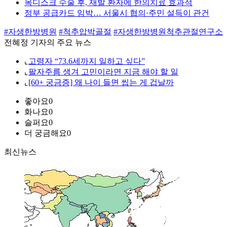
목디스크 수술 후, 재발 환자에 한의치료 효과적
정부 공급카드 임박… 서울시 협의·주민 설득이 관건
#자생한방병원
#척추압박골절
#자생한방병원척추관절연구소
전혜정 기자의 주요 뉴스
⌞
고령자 “73.6세까지 일하고 싶다”
⌞
팔자주름 생겨 고민이라면 지금 해야 할 일
⌞
[60+ 궁금증] 왜 나이 들면 씹는 게 겁날까
좋아요
0
화나요
0
슬퍼요
0
더 궁금해요
0
최신뉴스