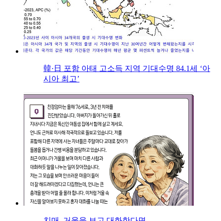
韓·日 포함 아태 고소득 지역 기대수명 84.1세 ‘아
시아 최고’
치매, 거울을 보고 대화한다면