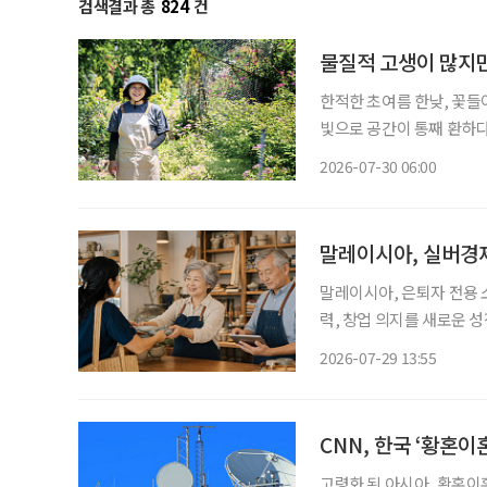
검색결과 총
824
건
물질적 고생이 많지만
한적한 초여름 한낮, 꽃들
빛으로 공간이 통째 환하다
한 생기가 가득한 정원이다
2026-07-30 06:00
말레이시아, 실버경제
말레이시아, 은퇴자 전용 소액금융 
력, 창업 의지를 새로운 
오르고 있는 가운데 말레이
2026-07-29 13:55
액금융 제도를 도입했다. 
CNN, 한국 ‘황혼이
고령화 된 아시아, 황혼이혼