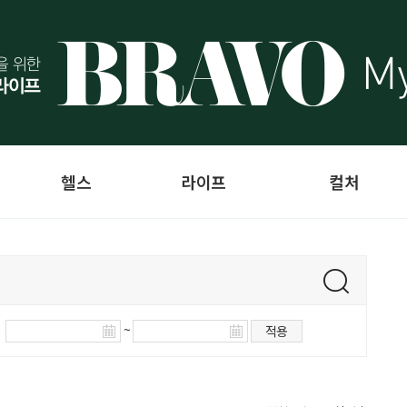
헬스
라이프
컬처
~
적용