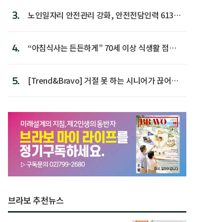
3.
노인일자리 안전관리 강화, 안전전담인력 613명
첫 배치
4.
“아침식사는 든든하게” 70세 이상 식생활 점수
가장 높아
5.
[Trend&Bravo] 거절 못 하는 시니어가 끊어야
할 행동 5
브라보 추천뉴스