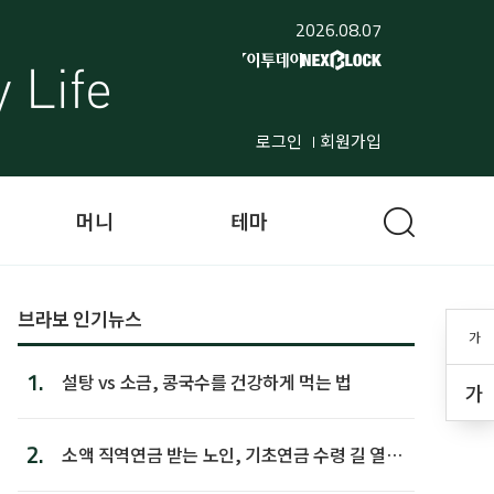
2026.08.07
로그인
회원가입
머니
테마
브라보 인기뉴스
가
1.
설탕 vs 소금, 콩국수를 건강하게 먹는 법
가
2.
소액 직역연금 받는 노인, 기초연금 수령 길 열린
다