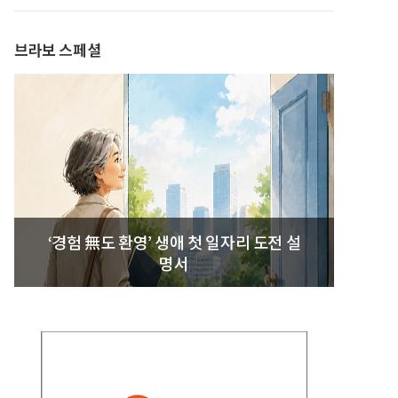
발간
브라보 스페셜
‘경험 無도 환영’ 생애 첫 일자리 도전 설
명서