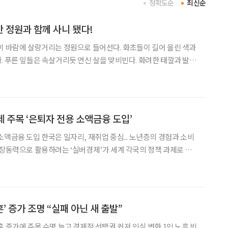
정확도순
최신순
 정원과 함께 사니 됐다!
이 바람에 살랑거리는 정원으로 들어선다. 화초들이 길어 올린 색과
. 푸른 잎들은 속살거리듯 연신 살을 맞비빈다. 화려한 태깔과 발랄
. 보은군 내속리면 법주사 초입의 명물 ‘속리산 정이품송’ 근처에
있다. 귀촌인 정혜린(57, ‘수풀리에’ 대표)이 가꾼 정원이다. 정혜
 주목 ‘은퇴자 전용 소액금융 도입’
도입 한국은 일자리, 재취업 중심... 노년층의 경험과 소비
성장동력으로 활용하려는 ‘실버경제’가 세계 각국의 정책 과제로 떠
시아는 최근 은퇴자가 사업을 시작하거나 키울 수 있도록 전용 소
노인을 보호해야 할 대상에서 경제활동의 주체로 바
혼’ 증가 조명 “실패 아닌 새 출발”
 증가에 주목 수명 늘고 경제적 선택권 커져 인식 변화 1인 노후 빈