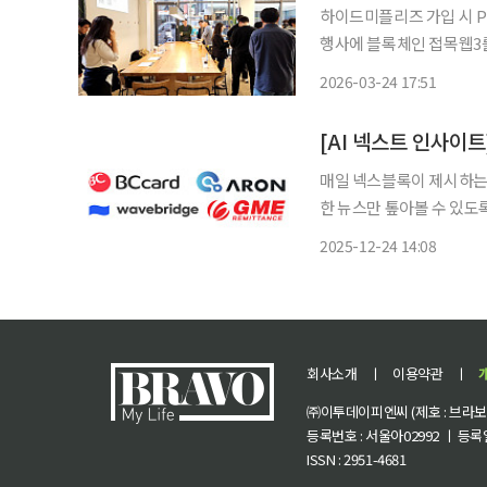
하이드미플리즈 가입 시 P
행사에 블록체인 접목웹3를 일상 
직인 ‘아발란체 팀1 코리아(
2026-03-24 17:51
스터즈 역삼점에서 ‘아발란체
매일 넥스블록이 제시하는 넥
한 뉴스만 톺아볼 수 있도
전해드립니다. 1. BC카드, 외국인 스테이블코인 국내 결제 실증 완료 외국인이 보유한 스테이
2025-12-24 14:08
블코인을 디지털 선불카드
회사소개
ㅣ
이용약관
ㅣ
㈜이투데이피엔씨 (제호 : 브라보 마
등록번호 : 서울아02992 ㅣ 등록일자
ISSN : 2951-4681