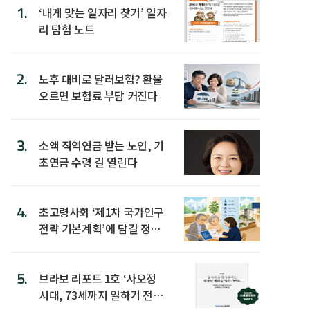
1.
‘내게 맞는 일자리 찾기’ 일자
리 탐험 노트
2.
노후 대비로 달러보험? 환율
오르면 보험료 부담 커진다
3.
소액 직역연금 받는 노인, 기
초연금 수령 길 열린다
4.
초고령사회 ‘제1차 국가인구
전략 기본계획’에 담길 정책
은
5.
브라보 리포트 1호 ‘사오정
시대, 73세까지 일하기 전략’