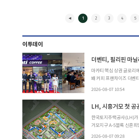
1
2
3
4
5
이투데이
더벤티, 필리핀 마닐
마카티 핵심 상권 글로리에
봬 커피 프랜차이즈 더벤티가 필리핀 마닐라에 첫 매장을 열고 동남아시아 시장 공략에 속도
를 낸다. 더벤티는 필리핀 메트로 마닐라 마카티시의 복합쇼핑몰 글로리에타에 필리핀 1호점
2026-08-07 10:54
◀
LH, 시흥거모 첫 
한국토지주택공사(LH)가 경
거모지구 A-5블록 신혼희
시흥거모 A-5블록은 공공
2026-08-07 09:28