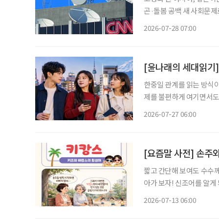
곤·돌봄 공백 새 사회문제로 미국 CNN이 최근 한국과 일본을 비롯한 아시아 국가에
하는 ‘황혼이혼’을 집중 
2026-07-28 07:00
행한 결혼생활을 감수하기
[윤나래의 세대읽기]
한중일 관계를 읽는 방식이 
제를 불편하게 여기면서도 
음식과 왕홍체험을 소비한
2026-07-27 06:00
지 않는다. 여행지, 먹거리
[요즘말 사전] 손주와
짧고 간단해 보여도 수수께
아가 보자! 신조어를 알게
은 기운이 더해진다. 여름방학이 시작되면 조부모들의 일상도 달라진다. 맞벌이하는 자녀를
2026-07-13 06:00
대신해 손주를 돌보는 시간