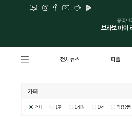
전체뉴스
피플
전체
1주
1개월
1년
직접입력