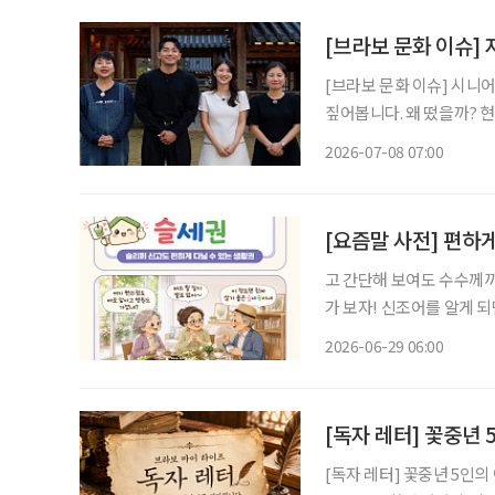
[브라보 문화 이슈] 
[브라보 문화 이슈] 시니
짚어봅니다. 왜 떴을까? 현재 SBS에서 방영 중인 예능 프로그램 '합숙맞선2'는 결혼을 원하
는 싱글 남녀 10명과 그들
2026-07-08 07:00
을 담는다. 올해 초 방송
[요즘말 사전] 편하게
고 간단해 보여도 수수께끼
가 보자! 신조어를 알게 
기운이 더해진다. 집을 선택할 때 중요하게 여기는 기준은 시대의 흐름에 따라 조금씩 달라지
2026-06-29 06:00
고 있다. 예전에는 직장과
[독자 레터] 꽃중년
[독자 레터] 꽃중년 5인의 이야기 [독자 레터] ‘브라보 마이 라이프’는