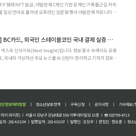
FP 형태 NFT 발급, 아발란체 C체인 기반 온체인 기록출근길 커피
언어로 풀어낸 오프라인 입문형 행사 아발란체 커뮤니티 조
Avalanche Team1 Korea)’가 24일 서울 강남구 유의미커피로
 모닝 커피 클럽(AMCC)’ 행사를 열고
[AI 넥스트 인사이트] BC카드, 외국인 스테이블코인 국내 결제 실증 완료 外
스트 인사이트(Next Insight)입니다. 정보 홍수 속에서도 유용
록, 국내외 가상자산 주요 뉴스를 AI 인턴이 정리하고 기자가 검토해
로 전환해 국내 가맹점에서 QR 결제를 수행하는
개인정보처리방침
ㅣ
청소년보호정책
ㅣ
구독신청
ㅣ
공지사항
ㅣ
기사제보/
이 라이프) ㅣ 서울시 강남구 강남대로 556 이투데이빌딩 15층 ㅣ ☎ 02)799-6713
 : 2014.02.04 ㅣ 발행일자 : 2014.02.07 ㅣ 발행인 : 김상우 ㅣ 편집인 : 한승훈 ㅣ