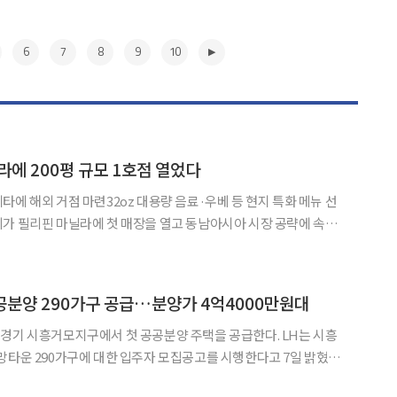
6
7
8
9
10
라에 200평 규모 1호점 열었다
타에 해외 거점 마련32oz 대용량 음료·우베 등 현지 특화 메뉴 선
인 '더벤티 커피 글로리에타점'을 공식 오픈했다고 7일 밝혔다. 더벤티는 지난 6월
▶
공공분양 290가구 공급…분양가 4억4000만원대
기 시흥거모지구에서 첫 공공분양 주택을 공급한다. LH는 시흥
망타운 290가구에 대한 입주자 모집공고를 시행한다고 7일 밝혔다.
분양과 행복주택을 합쳐 총 435가구 규모로 조성되는 혼합단지다.