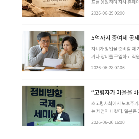
프를 응원하며 자사 홈페이지
(글, 그림, 사연) 접수
2026-06-29 06:00
소개합니다. ◆박
5억까지 증여세 공제
자녀가 창업을 준비할 때 
거나 장비를 구입하고 직원
리빙트러스트컨설팅부 세무
2026-06-28 07:06
일반 증여보다 훨씬 낮은 
“고령자가 마을을 바
초고령사회에서 노후주거지 
는 제언이 나왔다. 일본은
바꾸며 돌봄과 일자리까지 만들어
2026-06-26 16:00
도시재생·정비연구센터가 