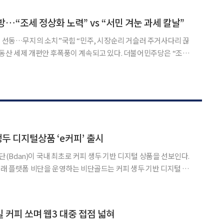
이 가운데 공공분양 물량 290가구가 이번에 공급된다. 모든 가구는 전용면적 5
…“조세 정상화 노력” vs “서민 겨눈 과세 칼날”
치 선동…무지의 소치”국힘 “민주, 시장순리 거슬러 주거사다리 끊
 방어에 나섰고 국민의힘은 “서민을 겨눈 징벌적 과세의 칼날”이
 공세를 이어갔다. 한정애 민주당 정책위의장은 6일 국회에서 열린 정책조정회의에서
생두 디지털상품 ‘e커피’ 출시
Bdan)이 국내 최초로 커피 생두 기반 디지털 상품을 선보인다.
거래 플랫폼 비단을 운영하는 비단골드는 커피 생두 기반 디지털 상
와 1대1 교환이 가능한 디지털 상
 고급 아라비카 커피 상품인 ‘브라질 세하도 NY
 커피 쏘며 웹3 대중 접점 넓혀