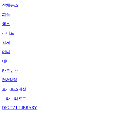
전체뉴스
피플
헬스
라이프
컬처
머니
테마
카드뉴스
컷&칼럼
브라보스페셜
브라보리포트
DIGITAL LIBRARY