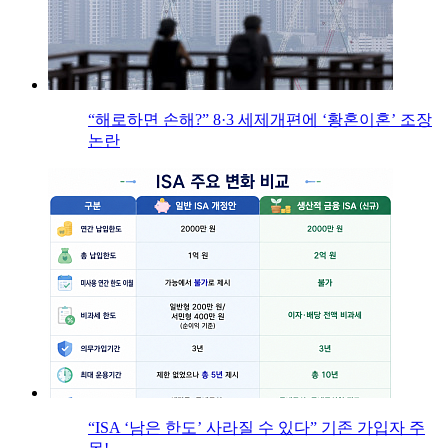
“해로하면 손해?” 8·3 세제개편에 ‘황혼이혼’ 조장
논란
“ISA ‘남은 한도’ 사라질 수 있다” 기존 가입자 주