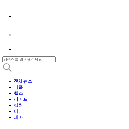
전체뉴스
피플
헬스
라이프
컬처
머니
테마