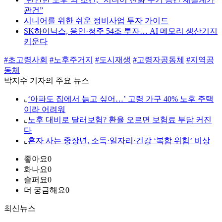
관건”
시니어를 위한 쉬운 정비사업 투자 가이드
SK하이닉스, 용인·청주 54조 투자… AI 메모리 생산기지
키운다
#초고령사회
#노후주거지
#도시재생
#고령자공동체
#지역공
동체
박지수 기자의 주요 뉴스
⌞
‘아파도 집에서 늙고 싶어…’ 고령 가구 40% 노후 주택
이라 어려워
⌞
노후 대비로 달러보험? 환율 오르면 보험료 부담 커진
다
⌞
혼자 사는 중장년, 소득·일자리·건강 ‘복합 위험’ 비상
좋아요
0
화나요
0
슬퍼요
0
더 궁금해요
0
최신뉴스