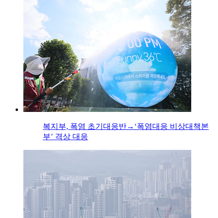
복지부, 폭염 초기대응반→‘폭염대응 비상대책본
부’ 격상 대응