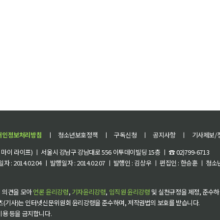
개인정보처리방침
ㅣ
청소년보호정책
ㅣ
구독신청
ㅣ
공지사항
ㅣ
기사제보/
이 라이프) ㅣ 서울시 강남구 강남대로 556 이투데이빌딩 15층 ㅣ ☎ 02)799-6713
 : 2014.02.04 ㅣ 발행일자 : 2014.02.07 ㅣ 발행인 : 김상우 ㅣ 편집인 : 한승훈 ㅣ
 의견을 모아
언론 윤리강령
,
기자윤리강령
,
임직원 윤리강령
및 실천규정을 제정, 준수하
츠(기사)는 인터넷신문위원회 윤리강령을 준수하며, 저작권법의 보호를 받습니다.
 이용 등을 금지합니다.