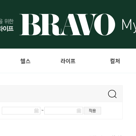
헬스
라이프
컬처
~
적용