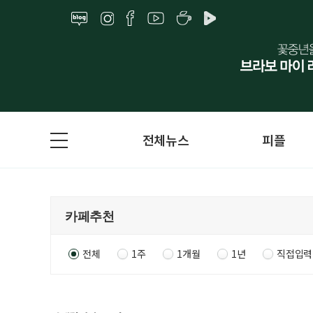
전체뉴스
피플
전체
1주
1개월
1년
직접입력