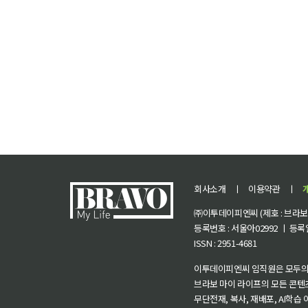
회사소개
ㅣ
이용약관
ㅣ
㈜이투데이피엔씨 (제호 : 브라보 마
등록번호 : 서울아02992 ㅣ 등록일자
ISSN : 2951-4681
이투데이피엔씨 임직원은 모두의
브라보 마이 라이프의 모든 콘텐
무단전재, 복사, 재배포, AI학습