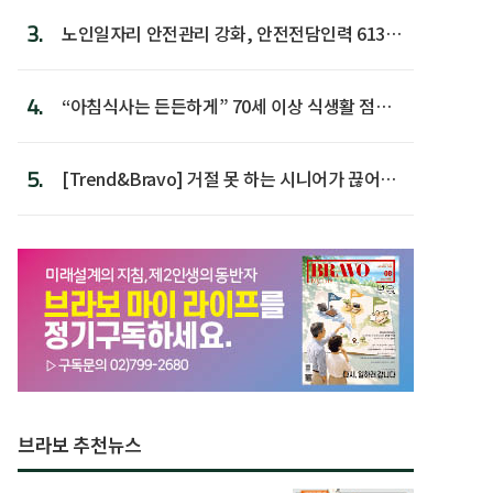
3.
노인일자리 안전관리 강화, 안전전담인력 613명
첫 배치
4.
“아침식사는 든든하게” 70세 이상 식생활 점수
가장 높아
5.
[Trend&Bravo] 거절 못 하는 시니어가 끊어야
할 행동 5
브라보 추천뉴스