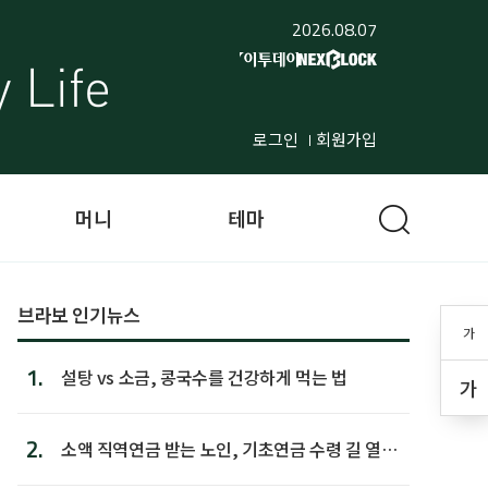
2026.08.07
로그인
회원가입
머니
테마
브라보 인기뉴스
가
1.
설탕 vs 소금, 콩국수를 건강하게 먹는 법
가
2.
소액 직역연금 받는 노인, 기초연금 수령 길 열린
다