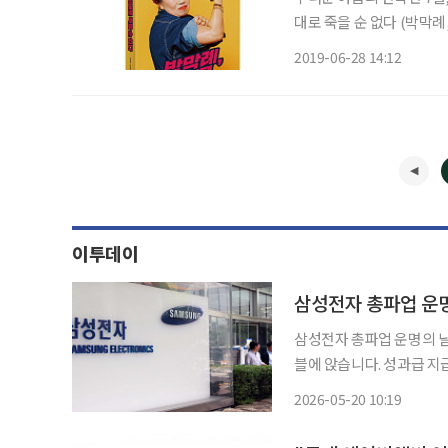
대로 죽을 순 없다 (박막례, 김유라 공저
할머니의 행복한 노후를 응
2019-06-28 14:12
우여곡절을 겪으며 살아온
이투데이
삼성전자 총파업 운명의 날 삼성전자 노사가 총파업 예고일을 하루 앞둔 20일 다시 협상 
블에 앉습니다. 성과급 지
시부터 정부세종청사 중앙
2026-05-20 10:19
앞서 2차 회의는 18일부