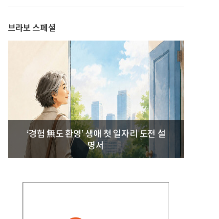
발간
브라보 스페셜
‘경험 無도 환영’ 생애 첫 일자리 도전 설
명서