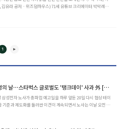
ㆍ위즈덤하우스) 71세 유튜브 크리에이터 박막례와
원하는 손녀 김유라가 함께 쓴 에세이다. 7남매 중 막내로 태어나
 박막례의 인생 전반전부터, 유튜브 크리에이터로
1
◀
▶
삼성전자 총파업 운명의 날⋯스타벅스 글로벌도 '탱크데이' 사과 外 [오늘의 주요뉴스]
테이
급 기준과 제도화를 둘러싼 이견이 계속되면서 노사는 이날 오전 10
노동위원회(중노위)에서 비공개로 3차 사후조정 회의를 엽니다.
터 이어졌지만 14시간이 넘는 논의에도 결론을 내지 못한 채 정