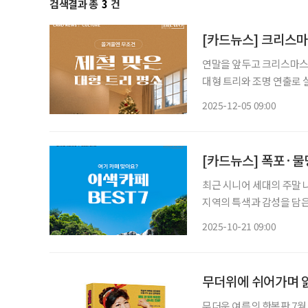
검색결과 총
3
건
[카드뉴스] 크리스마스
연말을 앞두고 크리스마스
대형 트리와 조명 연출로 
소에 대한 관심도 높아졌다
2025-12-05 09:00
면 대형 트리 카페를 방문
[카드뉴스] 폭포·물
최근 시니어 세대의 주말 
지역의 특색과 감성을 담은
려다보이는 카페, 동굴을 
2025-10-21 09:00
색다른 경험을 할 수 있는
무더위에 쉬어가며 
무더운 여름의 한복판 7월, 시