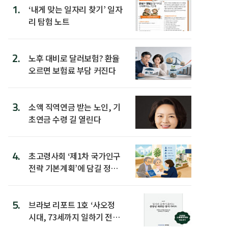
1.
‘내게 맞는 일자리 찾기’ 일자
리 탐험 노트
2.
노후 대비로 달러보험? 환율
오르면 보험료 부담 커진다
3.
소액 직역연금 받는 노인, 기
초연금 수령 길 열린다
4.
초고령사회 ‘제1차 국가인구
전략 기본계획’에 담길 정책
은
5.
브라보 리포트 1호 ‘사오정
시대, 73세까지 일하기 전략’