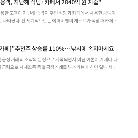
용객, 지난해 식당·카페서 2840억 원 지출"
용한 고객이 지난해 숙박지 주변 식당과 카페에서 사용한 금액이
으로 나타났다. 전 세계적으로는 에어비앤비 게스트가 식당과 카페에
 내부 데이터 자료
 방문한 에어비앤비 이용자들은 숙소 인근의 식당과 카페에서
식카페]"추천주 상승률 110%…낚시에 속지마세요
불공정 거래의 조작의 온상으로 지목되면서 비난 여론이 거세다. 다
 자금력으로 시세조종 등 불공정거래를 부추기는가 하면 일부 세력
 무시하기 힘
든 세력으로 성장하면서 금융당국을 곤욕스럽게 하고 있다. 유명 인터넷 카페의 수익구