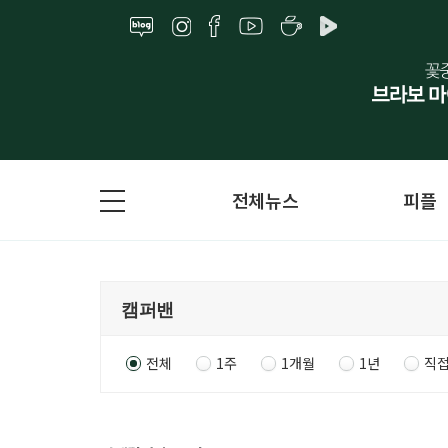
전체뉴스
피플
전체
1주
1개월
1년
직