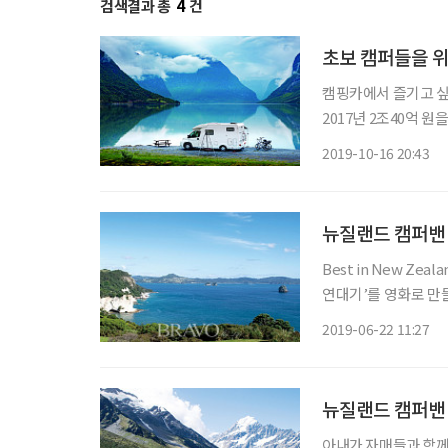
검색결과 총
4
건
초보 캠퍼들을 
캠핑카에서 즐기고 싶다면? 대한민국 캠핑 인구는 500만 명이 넘는다.
2017년 2조40억 원
일러 등록 대수도 각각 5
2019-10-16 20:43
핑카 종류는 카라반, 
뉴질랜드 캠퍼밴
Best in New Ze
연대기’를 영화로 만들 
Peninsula)’에 있
2019-06-22 11:27
원과 바다를 끼고 가
뉴질랜드 캠퍼밴
아내가 자매들과 함께