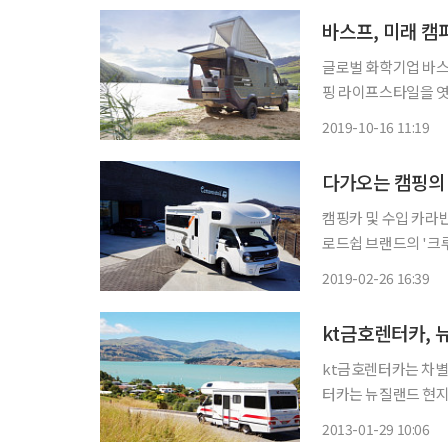
바스프, 미래 
글로벌 화학기업 바스
핑 라이프스타일을 엿볼 수
이날 독일 뒤셀도르프에
2019-10-16 11:19
처를 선
캠핑카 및 수입 카라
로드쉽 브랜드의 '크루즈(C
난해 10월 국내 모
2019-02-26 16:39
(ROADSHIP)을 
kt금호렌터카, 
kt금호렌터카는 차별화
터카는 뉴질랜드 현지
스트처치 지역을 중심으
2013-01-29 10:06
밴 상품은 인원에 따