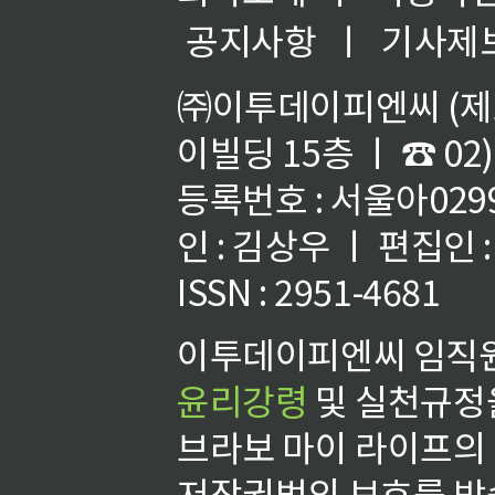
공지사항
ㅣ
기사제
㈜이투데이피엔씨 (제호
이빌딩 15층 ㅣ ☎ 02)
등록번호 : 서울아02992
인 : 김상우 ㅣ 편집인
ISSN : 2951-4681
이투데이피엔씨 임직원
윤리강령
및 실천규정을
브라보 마이 라이프의
저작권법의 보호를 받