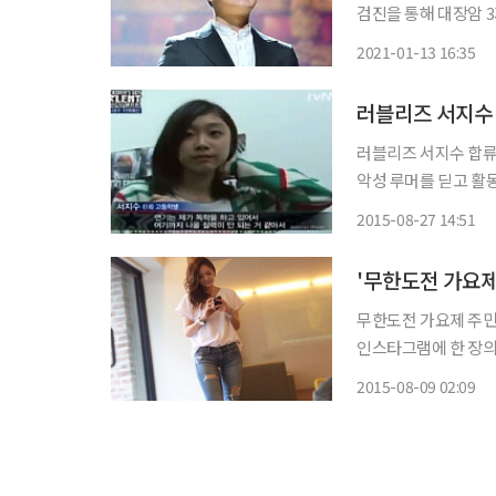
검진을 통해 대장암 3
어 "지난해 12월 1
2021-01-13 16:35
러블리즈 서지수 
러블리즈 서지수 합류, 어릴적 '
악성 루머를 딛고 활동
길을 끌고 있다. 지난 2011년 방송된 tvN '코리아 갓 탤런트'에서는 서지수가 오디션에 응시
2015-08-27 14:51
하는 모습이 담겼다.
'무한도전 가요
무한도전 가요제 주민정 무
인스타그램에 한 장의
준하오빠와 팝핀댄스 
2015-08-09 02:09