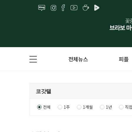
전체뉴스
피플
전체
1주
1개월
1년
직