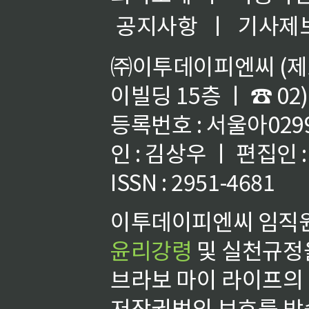
공지사항
ㅣ
기사제
㈜이투데이피엔씨 (제호
이빌딩 15층 ㅣ ☎ 02)
등록번호 : 서울아02992
인 : 김상우 ㅣ 편집인
ISSN : 2951-4681
이투데이피엔씨 임직원
윤리강령
및 실천규정을
브라보 마이 라이프의
저작권법의 보호를 받