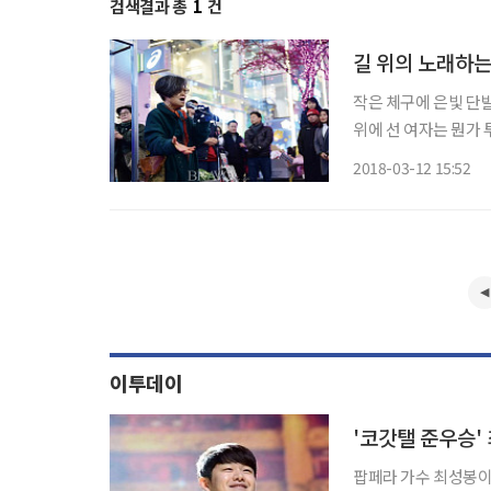
검색결과 총
1
건
길 위의 노래하는
작은 체구에 은빛 단발
위에 선 여자는 뭔가
면 그녀의 인생이 담
2018-03-12 15:52
지고 뒤를 돌아본다. 
이투데이
'코갓탤 준우승'
팝페라 가수 최성봉이 암 투병 중이다. 소속사 봉봉컴