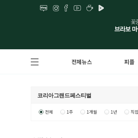
전체뉴스
피플
전체
1주
1개월
1년
직