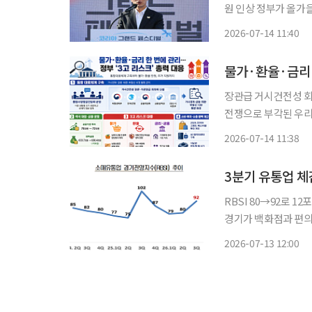
원 인상 정부가 올가을 전 국민 소비 축제인 ‘코리아 그랜드 페스티벌’의 개최 기간과 규모를
전년보다 대폭 확대해 
2026-07-14 11:40
을 위한 ‘청년문화예
장관급 거시건전성 회의
전쟁으로 부각된 우리
리스크'를 선제적으로
2026-07-14 11:38
산 시장을 함께 점
해 대
3분기 유통업 체
RBSI 80→92로 12포
경기가 백화점과 편의
나타났다. 여름 휴가
2026-07-13 12:00
대한상공회의소는 소매