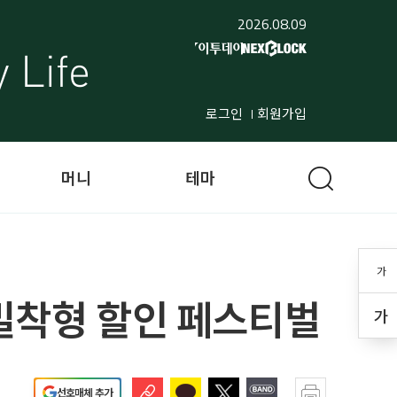
2026.08.09
로그인
회원가입
머니
테마
가
활밀착형 할인 페스티벌
가
선호매체 추가