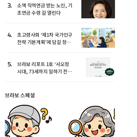
3.
소액 직역연금 받는 노인, 기
초연금 수령 길 열린다
4.
초고령사회 ‘제1차 국가인구
전략 기본계획’에 담길 정책
은
5.
브라보 리포트 1호 ‘사오정
시대, 73세까지 일하기 전략’
발간
브라보 스페셜