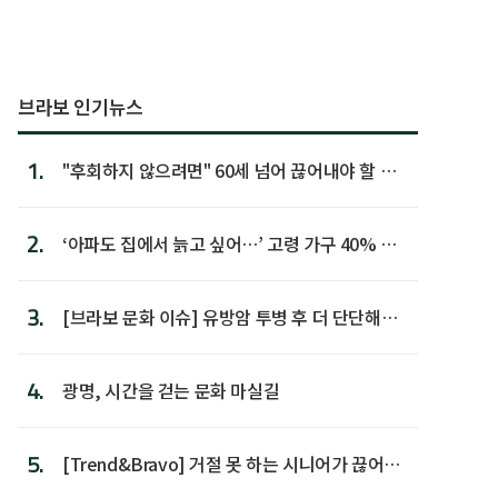
브라보 인기뉴스
1.
"후회하지 않으려면" 60세 넘어 끊어내야 할 사
람 1위
2.
‘아파도 집에서 늙고 싶어…’ 고령 가구 40% 노
후 주택이라 어...
3.
[브라보 문화 이슈] 유방암 투병 후 더 단단해진
박미선
4.
광명, 시간을 걷는 문화 마실길
5.
[Trend&Bravo] 거절 못 하는 시니어가 끊어야
할 행동 5