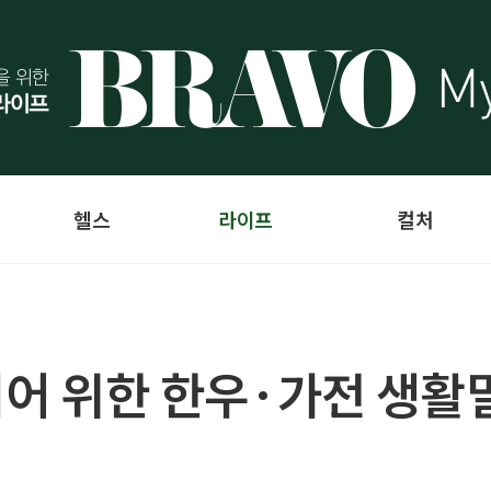
헬스
라이프
컬처
시니어 위한 한우·가전 생