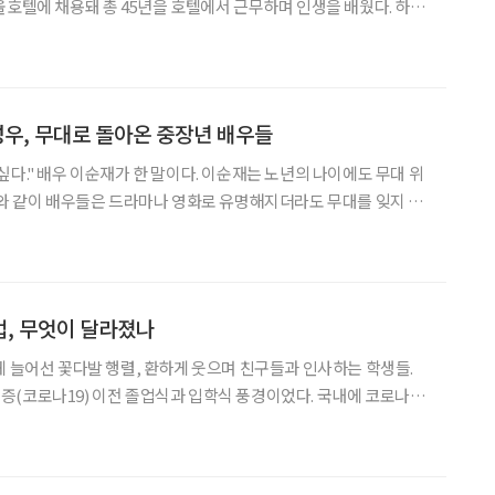
울호텔에 채용돼 총 45년을 호텔에서 근무하며 인생을 배웠다. 하루
번 이상 허리를 숙인다. 그는 오늘도 문 뒤에서, 혹은 앞에서 묵묵히 고
객을 맞이하고 배웅하며 하루를 보내고 있다. ‘평생직장’, ‘평생직업
우, 무대로 돌아온 중장년 배우들
순재가 한 말이다. 이순재는 노년의 나이에도 무대 위
그와 같이 배우들은 드라마나 영화로 유명해지더라도 무대를 잊지 못
 했거나 앞둔 작품들을 보면 연기력을 인정받은 중장년 배우들이 출
는 날씨에 문화생활을 즐기기 좋은 작품이 될 것으로 보여 소
, 무엇이 달라졌나
게 늘어선 꽃다발 행렬, 환하게 웃으며 친구들과 인사하는 학생들.
나19) 이전 졸업식과 입학식 풍경이었다. 국내에 코로나19
야흐로 1년이다. 그동안 마스크는 필수품이 됐으며 사회적 거리두기
의 폭도 많이 좁아졌다. 학생들은 등교 대신 온라