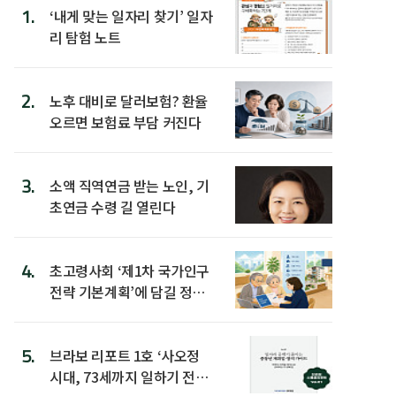
1.
‘내게 맞는 일자리 찾기’ 일자
리 탐험 노트
2.
노후 대비로 달러보험? 환율
오르면 보험료 부담 커진다
3.
소액 직역연금 받는 노인, 기
초연금 수령 길 열린다
4.
초고령사회 ‘제1차 국가인구
전략 기본계획’에 담길 정책
은
5.
브라보 리포트 1호 ‘사오정
시대, 73세까지 일하기 전략’