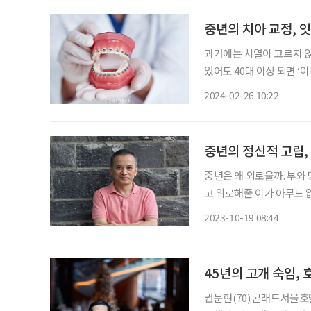
중년의 치아 교정, 
과거에는 치열이 고르지 않
있어도 40대 이상 되면 ‘
그러나 100세 시대인 현
2024-02-26 10:22
늘어났다. 치아 교정과 
중년의 정신적 고립,
중년은 왜 외로울까. 부와
고 위로해줄 이가 아무도 
저 그들을 외면한다. 마음 둘 곳 
2023-10-19 08:44
김찬호 성공회대학교 교양
45년의 고개 숙임,
권문현(70) 콘래드서울호