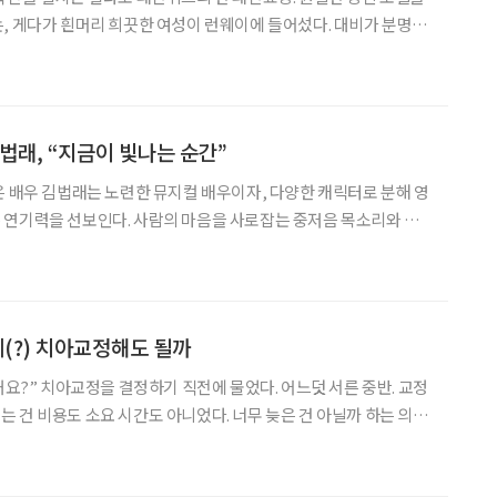
, 게다가 흰머리 희끗한 여성이 런웨이에 들어섰다. 대비가 분명한
 시선은 집중될 수밖에 없었다. 그러나 그 모델은 흔들림이 없었다.
!’, ‘브라보!’, ‘원더풀!’ 같은 감탄사가 연
법래, “지금이 빛나는 순간”
은 배우 김법래는 노련한 뮤지컬 배우이자, 다양한 캐릭터로 분해 영
 연기력을 선보인다. 사람의 마음을 사로잡는 중저음 목소리와 귀
이토록 다채롭고 스펙트럼 넓은 세계를 가진 김법래의 초대. 오늘
 촬영 어떠셨어요? 이른 아침 촬영이고, 집이 멀어서 새벽 6시에 출
에(?) 치아교정해도 될까
덧 서른 중반. 교정
 건 비용도 소요 시간도 아니었다. 너무 늦은 건 아닐까 하는 의구