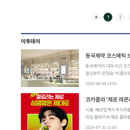
1
2
이투데이
동국제약의 더마 비건 코스
클린뷰티 편집숍 ‘비클린(Be CL
점이 운영하는 프리미엄 
2026-08-04 13:33
기준으로 다양한 뷰티 브랜
◀
코카콜라 ‘제로 레몬라
식품·패션업계가 무더위를 
라임 플레이버 제로 콜라를
은 상황별 맞춤형 빵을, 
2026-07-31 11:00