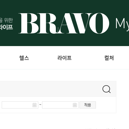
헬스
라이프
컬처
~
적용