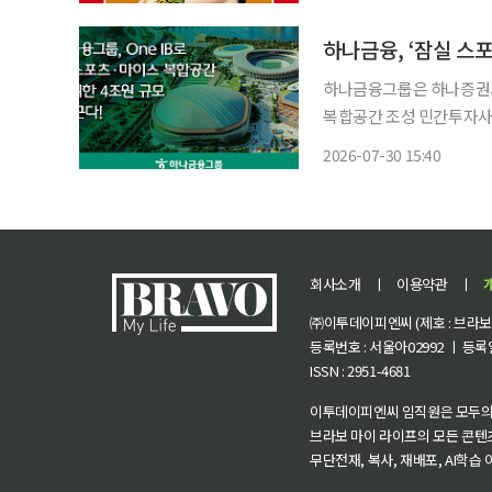
하나금융, ‘잠실 스포
하나금융그룹은 하나증권과 
복합공간 조성 민간투자사업' 
시와 사업시행자인 서울스
2026-07-30 15:40
파크는 한화 건설부문이 
될 예
회사소개
ㅣ
이용약관
ㅣ
㈜이투데이피엔씨 (제호 : 브라보 마
등록번호 : 서울아02992 ㅣ 등록일자
ISSN : 2951-4681
이투데이피엔씨 임직원은 모두의
브라보 마이 라이프의 모든 콘텐
무단전재, 복사, 재배포, AI학습