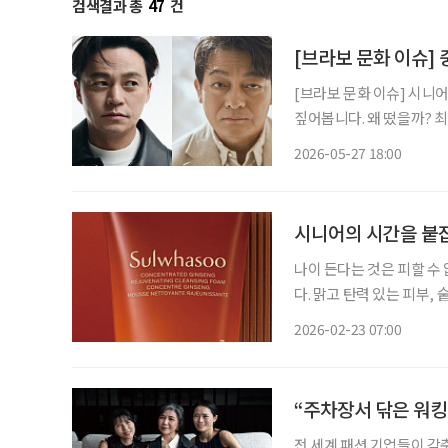
검색결과 총
47
건
[브라보 문화 이슈] 중
[브라보 문화 이슈] 시니
짚어봅니다. 왜 떴을까? 최근 공연계에서는 묘한 장면이 펼쳐지고 있다. 러시아 극작가 안톤
체호프의 대표 희곡 ‘바냐
2026-05-27 18:00
성 주연의 ‘바냐 삼촌’, 
시니어의 시간을 붙
나이 든다는 것은 피할 수
다. 맑고 탄력 있는 피부,
컨디션. 시니어가 바라는 
2026-02-23 07:00
을 붙잡아두는 관리다. 집
“주차장서 닦은 워킹
전 세계 패션 기업들이 각