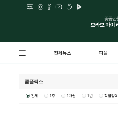
전체뉴스
피플
전체
1주
1개월
1년
직접입력