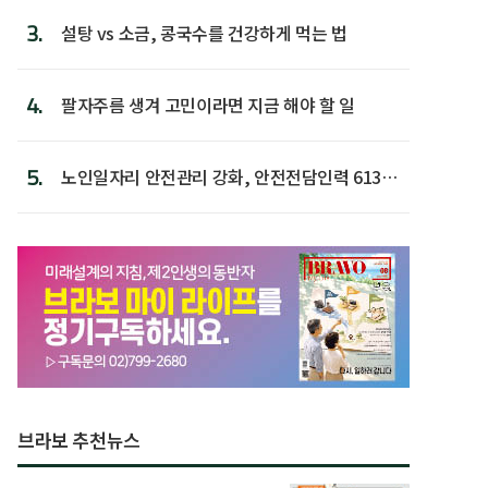
3.
설탕 vs 소금, 콩국수를 건강하게 먹는 법
4.
팔자주름 생겨 고민이라면 지금 해야 할 일
5.
노인일자리 안전관리 강화, 안전전담인력 613명
첫 배치
브라보 추천뉴스