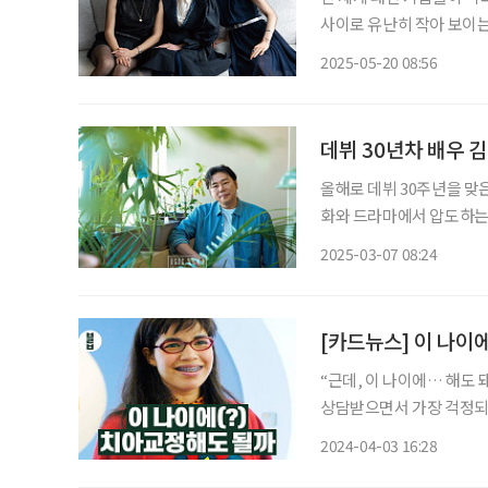
사이로 유난히 작아 보이는
그 생경한 모습에 관객들의
2025-05-20 08:56
이 모습에 객석에서는 ‘시니어
데뷔 30년차 배우 김
올해로 데뷔 30주년을 맞
화와 드라마에서 압도하는
여운 눈웃음이 매력적이다. 
2025-03-07 08:24
화보
[카드뉴스] 이 나이
“근데, 이 나이에… 해도 돼요?” 치아교정을 결정하기 직전에 물었다. 어느
상담받으면서 가장 걱정되는
심이 진짜 문제였다. 대단한 콤플렉스가 있지는 않았지만 늘 마음속 어딘가에 ‘교정하고 싶
2024-04-03 16:28
다’는