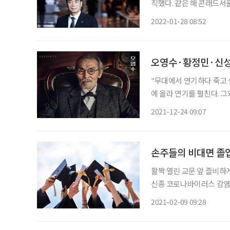
직했다. 같은 해 콘래드서
9시간씩 서 있고, 1000
2022-01-28 08:52
오영수·황정민·신성
"무대에서 연기하다 죽고 싶다." 배우 이
에 올라 연기를 펼친다. 
해 돌아온다. 최근 개막을
2021-12-24 09:07
연해 눈길을 끈다. 추워지
손주들의 비대면 졸업
활짝 열린 교문 앞 즐비하
신종 코로나바이러스 감염증(코로
첫 확진자가 발생한 지 바
2021-02-09 09:28
로 인해 사람들의 사회활동