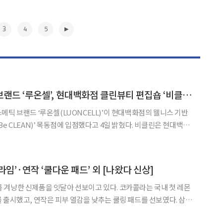
3
4
5
동국제약 코스메틱 브랜드 ‘루온셀’, 현대백화점 클린뷰티 편집숍 ‘비클린’ 입점
메틱 브랜드 ‘루온셀(LUONCELL)’이 현대백화점의 웰니스 기반
EAN)’ 목동점에 입점했다고 4일 밝혔다. 비클린은 현대백화
클린뷰티 편집숍으로 성분 안전성과 브랜드 철학, 지속가능성 등을
드를 선보이고 있다. 엄격한 기준에 따라 입점 브랜드를
▶
임’·연작 ‘쿨다운 패드’ 외 [나왔다 신상]
겨냥한 신제품을 잇달아 선보이고 있다. 코카콜라는 국내 첫 레몬
 출시했고, 연작은 피부 열감을 낮추는 쿨링 패드를 선보였다. 삼립
아이더는 자외선 차단 기능을 갖춘 여름 원피스를 출시하며 여름 수요