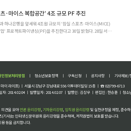
공략에 나섰다. 코카-콜라, 국내 첫 '제로 레몬라임' 출시 코카콜라가 레몬라임
츠·마이스 복합공간’ 4조 규모 PF 추진
하나은행을 앞세워 4조원 규모의 '잠실 스포츠·마이스(MICE)
프로젝트파이낸싱(PF)을 추진한다고 30일 밝혔다. 28일 서울
마트마이스파크(가칭)는 실시협약을 체결했다. 서울스마트마이스
대표사를 맡고 건설·운영·재무적투자자 등이 출자자로 참여해 설립
개인정보처리방침
ㅣ
청소년보호정책
ㅣ
구독신청
ㅣ
공지사항
ㅣ
기사제보/
이 라이프) ㅣ 서울시 강남구 강남대로 556 이투데이빌딩 15층 ㅣ ☎ 02)799-6713
 : 2014.02.04 ㅣ 발행일자 : 2014.02.07 ㅣ 발행인 : 김상우 ㅣ 편집인 : 한승훈 ㅣ
 의견을 모아
언론 윤리강령
,
기자윤리강령
,
임직원 윤리강령
및 실천규정을 제정, 준수하
츠(기사)는 인터넷신문위원회 윤리강령을 준수하며, 저작권법의 보호를 받습니다.
 이용 등을 금지합니다.