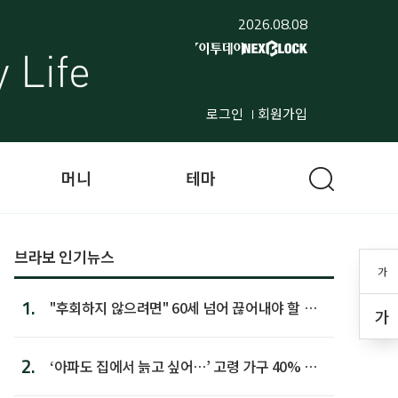
2026.08.08
로그인
회원가입
머니
테마
브라보 인기뉴스
가
1.
"후회하지 않으려면" 60세 넘어 끊어내야 할 사
가
람 1위
2.
‘아파도 집에서 늙고 싶어…’ 고령 가구 40% 노
후 주택이라 어...