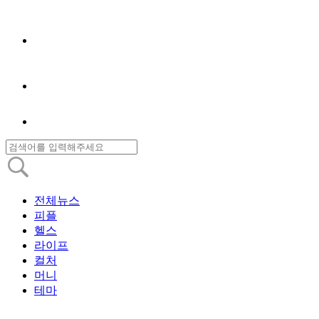
전체뉴스
피플
헬스
라이프
컬처
머니
테마