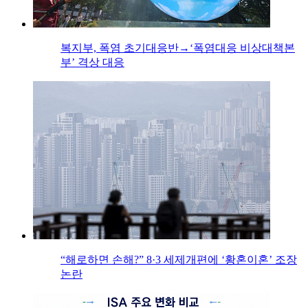
복지부, 폭염 초기대응반→‘폭염대응 비상대책본
부’ 격상 대응
“해로하면 손해?” 8·3 세제개편에 ‘황혼이혼’ 조장
논란