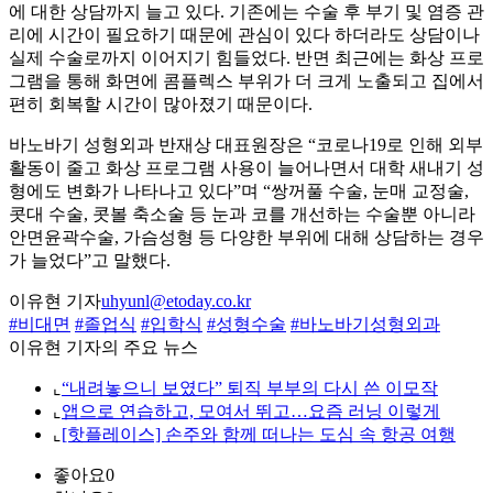
에 대한 상담까지 늘고 있다. 기존에는 수술 후 부기 및 염증 관
리에 시간이 필요하기 때문에 관심이 있다 하더라도 상담이나
실제 수술로까지 이어지기 힘들었다. 반면 최근에는 화상 프로
그램을 통해 화면에 콤플렉스 부위가 더 크게 노출되고 집에서
편히 회복할 시간이 많아졌기 때문이다.
바노바기 성형외과 반재상 대표원장은 “코로나19로 인해 외부
활동이 줄고 화상 프로그램 사용이 늘어나면서 대학 새내기 성
형에도 변화가 나타나고 있다”며 “쌍꺼풀 수술, 눈매 교정술,
콧대 수술, 콧볼 축소술 등 눈과 코를 개선하는 수술뿐 아니라
안면윤곽수술, 가슴성형 등 다양한 부위에 대해 상담하는 경우
가 늘었다”고 말했다.
이유현 기자
uhyunl@etoday.co.kr
#비대면
#졸업식
#입학식
#성형수술
#바노바기성형외과
이유현 기자의 주요 뉴스
⌞
“내려놓으니 보였다” 퇴직 부부의 다시 쓴 이모작
⌞
앱으로 연습하고, 모여서 뛰고…요즘 러닝 이렇게
⌞
[핫플레이스] 손주와 함께 떠나는 도심 속 항공 여행
좋아요
0