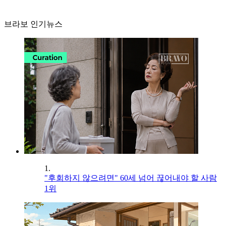
브라보 인기뉴스
1.
"후회하지 않으려면" 60세 넘어 끊어내야 할 사람
1위