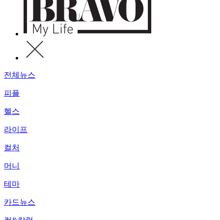
전체뉴스
피플
헬스
라이프
컬처
머니
테마
카드뉴스