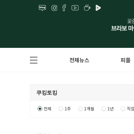
전체뉴스
피플
전체
1주
1개월
1년
직