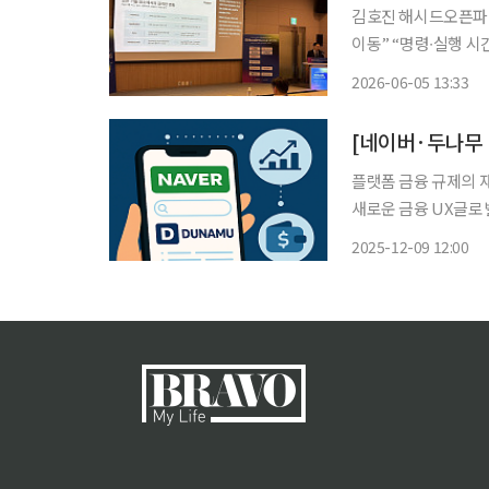
김호진 해시드오픈파이낸
이동” “명령∙실행 시간 편차 존
큰 가치를 창출하기 
2026-06-05 13:33
이 나왔다. 이를 통해
플랫폼 금융 규제의 
새로운 금융 UX글로벌 상장
병은 한국 디지털 금
2025-12-09 12:00
자산 거래소 업비트를