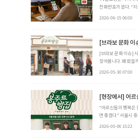
전화번호가 뜬다. “
색상과 수량을 확인한다.
2026-06-15 06:00
즘은 달라졌다. TV홈
[브라보 문화 이슈
[브라보 문화 이슈] 
짚어봅니다. 왜 떴을까? 초고령사회 속 색다른 예능이 등장했다. 지난 8일 첫 방송된 쿠팡플레
이 예능 '봉주르빵집
2026-05-30 07:00
빵집에는 만 65세 
[현장에서] 어르
“어르신들의 행복은 
면 좋겠다” 서울시 중구 ‘커뮤니티하우스 마실’에서 쿠팡플레이 새 예능 프로그램 ‘봉주르빵
집’ 제작발표회가 진행
2026-05-06 15:22
참석했다. ‘