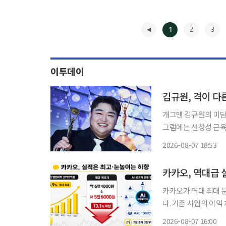
1
2
3
이투데이
김규원, 격이 다
개그맨 김규원의 미담이 많은 이들에
그램에는 선청성 근육병을
림을 통해 A씨는 자
2026-08-07 18:53
고 전했다. 
◀
카카오, 역대급 
카카오가 역대 최대 
다. 기존 사업의 이익
업의 수익화 불확실성
2026-08-07 16:00