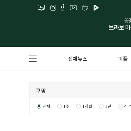
전체뉴스
피플
전체
1주
1개월
1년
직