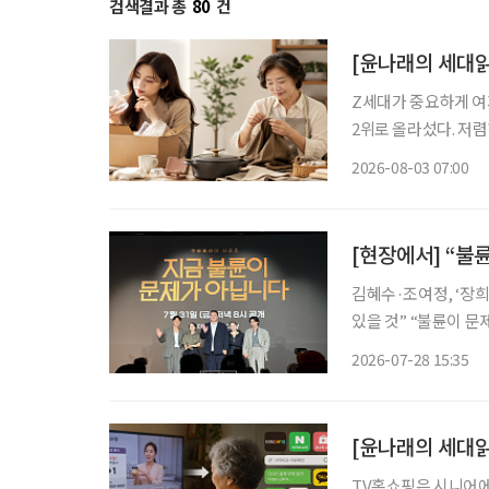
검색결과 총
80
건
[윤나래의 세대읽
Z세대가 중요하게 여기
2위로 올라섰다. 저
싸게 샀다가 품질에 
2026-08-03 07:00
으로 계산하기 시작했다
[현장에서] “불
김혜수·조여정, ‘장희빈’ 이후 24년 만에 
있을 것” “불륜이 문제가 아니라면 도대체 무엇이 문제일까?” 완벽해 보이던 두 가족의 일상
이 불륜설을 시작으로
2026-07-28 15:35
피 아래 욕망과 결핍
[윤나래의 세대읽
TV홈쇼핑은 시니어에