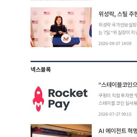
위성락, 스틸 
위성락 국가안보실장이 최
는 7일 “위 실장이 
밝혔다. 스틸 대사는 이 자리에서 향후 국가안보실과 긴밀한 소통을 이어가며 한미동맹의 지
2026-08-07 14:09
속적인 발전을 위해 
넥스블록
쿠팡이 직접 투자한 ‘
스테이블 코인 실사용 가능성∙운영 안정성
의 실시간 정산 기술검
2026-07-27 09:15
결제부터 실시간 정산,
AI 에이전트 혁