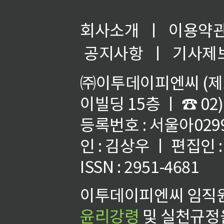
회사소개
ㅣ
이용약
공지사항
ㅣ
기사제
㈜이투데이피엔씨 (제호
이빌딩 15층 ㅣ ☎ 02)
등록번호 : 서울아02992
인 : 김상우 ㅣ 편집인
ISSN : 2951-4681
이투데이피엔씨 임직원
윤리강령
및 실천규정을