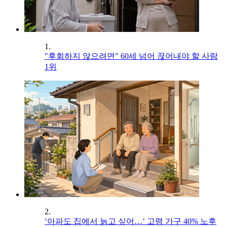
1.
"후회하지 않으려면" 60세 넘어 끊어내야 할 사람
1위
2.
‘아파도 집에서 늙고 싶어…’ 고령 가구 40% 노후