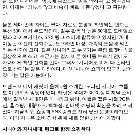
들 또한 과거에는 “방송에 나왔으니 믿을 만하다”고 생각했다
면, 이제는 “리뷰가 많고 배송이 빠르니 괜찮겠다”고 판단한
다.
물론 세대 안의 차이는 크다. 자료로 분명히 확인되는 변화는
우선 50대에서 두드러진다. 일부 활동성 높은 60대도 모바일쇼
핑과 라이브커머스, SNS 링크 소비에 합류하고 있지만, 70대
이상은 여전히 전화주문, 오프라인 매장, 가족의 도움에 의존
하는 비중이 크다. 같은 시니어라도 누군가는 쿠팡 로켓배송을
일상적으로 쓰고, 누군가는 결제 버튼 하나를 누르기 전에도
자녀에게 확인 전화를 건다. 그래서 ‘시니어도 이제 다 온라인
으로 산다’는 말은 과장이다. 대신 ‘시니어 쇼핑의 입구가 넓어
졌다’는 말은 가능하다.
트렌드 미디어 캐릿이 올해 2월 소개한 ‘도파민 시니어’ 흐름
도 이 변화와 맞닿아 있다. 캐릿은 50대가 더 이상 디지털 소비
에서 밀려난 세대만은 아니라고 봤다. 이들은 젊은 시절 PC통
신, 홈쇼핑, 대형마트, 백화점, 인터넷 쇼핑의 확산을 차례로 겪
었다. 지금의 앱 쇼핑과 SNS 링크도 전혀 낯선 문명이라기보
다, 이미 지나온 소비 경험 위에 새로 얹힌 방식에 가깝다.
시니어와 자녀세대, 링크로 함께 쇼핑한다