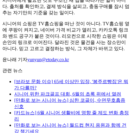
시니어에게 필요한 것도 무조건 새 앱을 따라가는 일이 아니
다. 출처를 확인하고, 결제 방식을 살피고, 충동구매를 잠시 멈
추는 자기만의 기준을 갖는 일이다.
시니어의 쇼핑은 TV홈쇼핑을 떠난 것이 아니다. TV홈쇼핑 옆
에 쿠팡이 켜지고, 네이버 가격 비교가 열리고, 카카오톡 링크
와 밴드 공구가 붙은 것이다. 리모컨으로 시작한 쇼핑은 이제
손안의 링크로 이어진다. 달라진 것은 물건을 사는 장소만이
아니다. 믿고 고르고 결정하는 방식, 그 자체가 바뀌고 있다.
윤나래 기자
yunyun@etoday.co.kr
관련 뉴스
[브라보 문화 이슈] 65세 이상만 입장, '봉주르빵집'은 뭐
가 다를까?
시니어 위한 파크골프 대회, 6월의 초록 위에서 열려
[만화로 보는 시니어 뉴스] 심한 코골이, 수면무호흡증
신호
[카드뉴스] 6월 시니어 생활비에 영향 줄 제도 변화 총정
리
[만화로 보는 시니어 뉴스] 월드컵 현지 응원과 함께 건
강 챙기세요