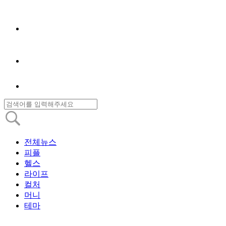
전체뉴스
피플
헬스
라이프
컬처
머니
테마