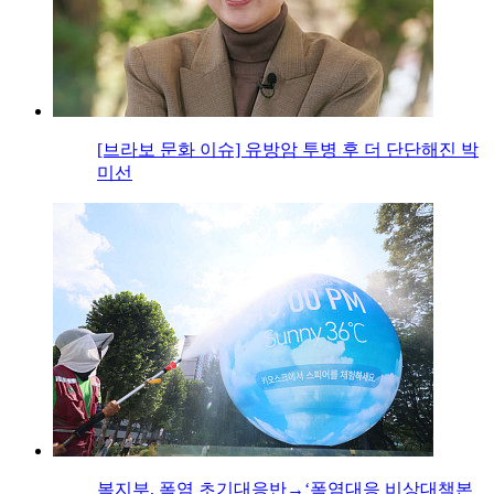
[브라보 문화 이슈] 유방암 투병 후 더 단단해진 박
미선
복지부, 폭염 초기대응반→‘폭염대응 비상대책본