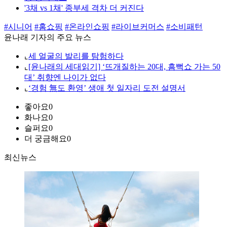
'3채 vs 1채' 종부세 격차 더 커진다
#시니어
#홈쇼핑
#온라인쇼핑
#라이브커머스
#소비패턴
윤나래 기자의 주요 뉴스
⌞
세 얼굴의 발리를 탐험하다
⌞
[윤나래의 세대읽기] ‘뜨개질하는 20대, 흠뻑쇼 가는 50
대’ 취향엔 나이가 없다
⌞
‘경험 無도 환영’ 생애 첫 일자리 도전 설명서
좋아요
0
화나요
0
슬퍼요
0
더 궁금해요
0
최신뉴스