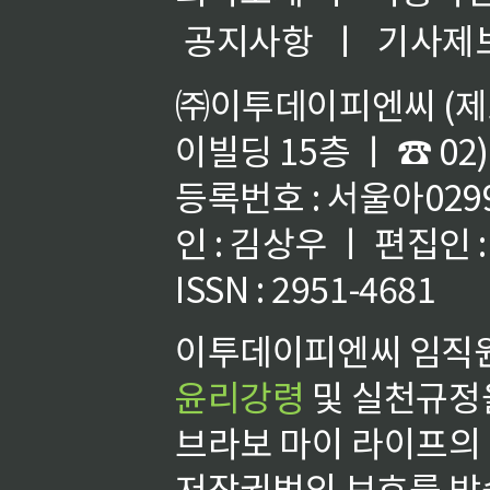
공지사항
ㅣ
기사제
㈜이투데이피엔씨 (제호
이빌딩 15층 ㅣ ☎ 02)
등록번호 : 서울아02992
인 : 김상우 ㅣ 편집인
ISSN : 2951-4681
이투데이피엔씨 임직원
윤리강령
및 실천규정을
브라보 마이 라이프의
저작권법의 보호를 받