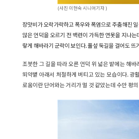
(사진 이현숙 시니어기자 )
장맛비가 오락가락하고 폭우와 폭염으로 주춤해진 일상
않은 언덕을 오르기 전 백련이 가득한 연못을 지나는데
랗게 해바라기 군락이 보인다. 풀섶 둑길을 걸어도 뜨
조붓한 그 길을 따라 오른 언덕 위 넓은 밭에는 해
뙤약볕 아래서 처절하게 버티고 있는 모습이다. 광
로움이란 단어와는 거리가 멀 것 같았는데 수만 평의