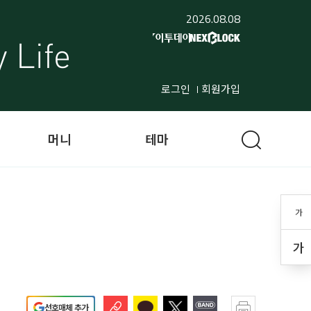
2026.08.08
로그인
회원가입
머니
테마
가
가
선호매체 추가