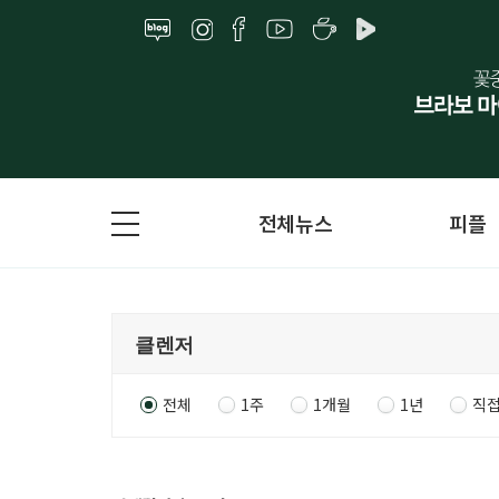
전체뉴스
피플
전체
1주
1개월
1년
직