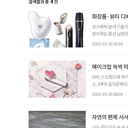
검색결과 총
4
건
화장품·뷰티 디
코스메틱 분야 기술이
관리하는 중년 남성이
화장품과 뷰티 디바이
2025-03-10 09:26
메이크업 쓱싹 
DPC 스킨럽스파 자
스. 3개의 실리콘헤드
까지 깨끗하게 세안할
2020-05-20 08:00
은 물론 초미세먼지 세
자연의 편에 서
나는 굽이굽이 숲 속