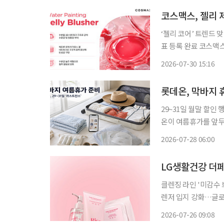
코스맥스, 젤리 
‘젤리 코어’ 트렌드 
표 등록 완료 코스맥스가 젤리 제형 제품군과 지속력을 강화한 립 기술을 내세워 여름 시장에
진출한다. 화장품 ODM 기업 코스맥스는 ‘젤리 코어’ 트렌드에 맞춰 관련 제형 연구를 고도화
2026-07-30 15:16
하고 제품 라인업을 
롯데온, 막바지
29~31일 월말 할인 
온이 여름휴가를 앞두고 수
일부터 31일까지 사흘
2026-07-28 06:00
을 제공하며 카카오페이
LG생활건강 더페
클렌징 라인 '미감수 
렌저 입지 강화…글로벌 시장 공략 속도 LG생활
대 유통업체 월마트 
2026-07-26 09:08