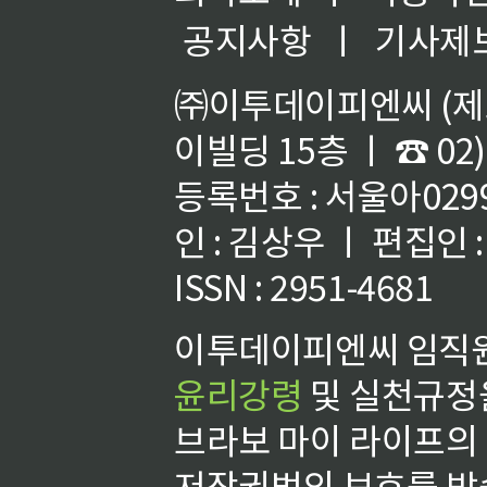
공지사항
ㅣ
기사제
㈜이투데이피엔씨 (제호
이빌딩 15층 ㅣ ☎ 02)
등록번호 : 서울아02992
인 : 김상우 ㅣ 편집인
ISSN : 2951-4681
이투데이피엔씨 임직원
윤리강령
및 실천규정을
브라보 마이 라이프의
저작권법의 보호를 받