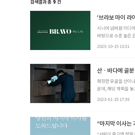
검색결과 총
9
건
‘브라보 마이 라
시니어 넘버원 미디어
바탕으로 수준 높은 
각 분야를 대표하는 
2025-10-15 13:31
단은 시니어 정책·복
산ㆍ바다에 골분 
화장한 유골을 산이나 
운데, 해당 계획을 놓고 관계자들의 
수급 종합계획(2023
2023-01-25 17:39
구체화하고, 2024년
“마지막 이사는 
“사람이 죽으면 정말