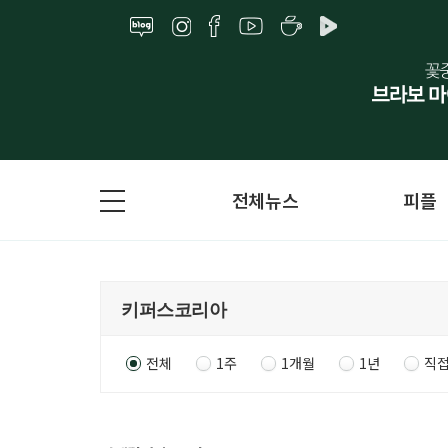
전체뉴스
피플
전체
1주
1개월
1년
직