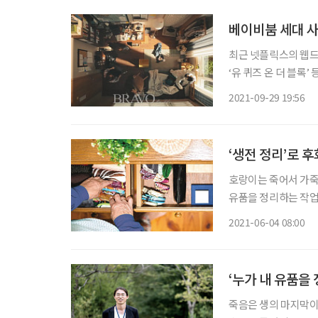
베이비붐 세대 사
최근 넷플릭스의 웹드라
‘유 퀴즈 온 더 블록
의 관심이 높아지고 
2021-09-29 19:56
화되고 있는 상황에서
‘생전 정리’로 
호랑이는 죽어서 가죽을
유품을 정리하는 작업
가오는 경우가 있다. 
2021-06-04 08:00
던 물건을 제 손으로 
‘누가 내 유품을
죽음은 생의 마지막이