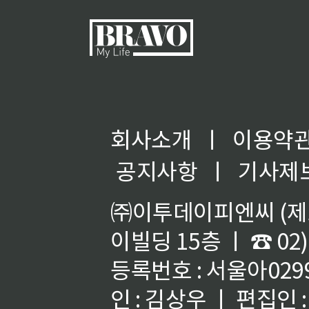
회사소개
ㅣ
이용약
공지사항
ㅣ
기사제
㈜이투데이피엔씨 (제호
이빌딩 15층 ㅣ ☎ 02)
등록번호 : 서울아02992
인 : 김상우 ㅣ 편집인