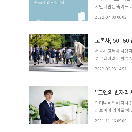
지만 사람은 죽어도 
식으로든 유품으로 남습
2022-07-08 08:02
이사를 도와드립니다’
고독사, 50·6
서울시 고독사 사망자는 
젊은 나이라고 할 수
대해 알아봤다. 서울기술연구원 최수범 연구위원은 지난 20일 서울시청에서 서울싱크탱크협
2022-06-23 14:51
의회(SeTTA) 주최
"고인의 빈자리 
인터뷰를 위해 다시 만
라보 마이 라이프’에 
품정리 과정에서 허락
2021-11-16 09:09
는 여행가 았다. 하지