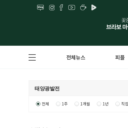
전체뉴스
피플
전체
1주
1개월
1년
직