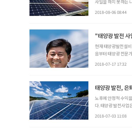
사일을 하지 못하는 나
오는 것이 아니라 고
2018-08-06 08:44
"태양광 발전 사
현재 태양광발전설비 
음부터 태양광 전문가
에서 시작했다. “원래는 파스퇴르유업에서 특판팀장을 했어요. 그곳에서 한참을 일하다 놀이
2018-07-17 17:32
동산 드림랜드로 옮겨
태양광 발전, 은
노후에 안정적 수익을
다. 태양광 발전사업은
자본만 확보되면 육체
2018-07-03 11:08
니어의 관심을 모으고