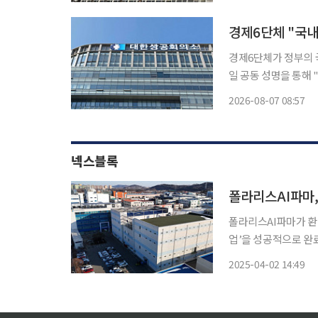
경제6단체 "국
경제6단체가 정부의 국내
일 공동 성명을 통해 
반 확충을 위한 국내생산
2026-08-07 08:57
각국이 첨단산업 생산
넥스블록
폴라리스AI파마,
폴라리스AI파마가 환
업’을 성공적으로 완료했다고 2일 밝혔다. 
대상으로 온실가스 및
2025-04-02 14:49
경 공장 전환 프로젝트