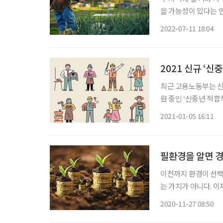
을 가능성이 있다는 연구가 나왔다. 한국농촌경제연구원(K
사업(2/10차년도)’
2022-07-11 18:04
심화하고 있다. 그런
2021 신규 ‘신
최근 고용노동부는 신
원 중인 ‘신중년 적합
과 한국판 뉴딜 시행
2021-01-05 16:11
29개가 신규 편성됐
필환경을 알면 
이전까지 환경이 선택
는 가치가 아니다. 이
환경을 고려해야 한다
2020-11-27 08:50
지 