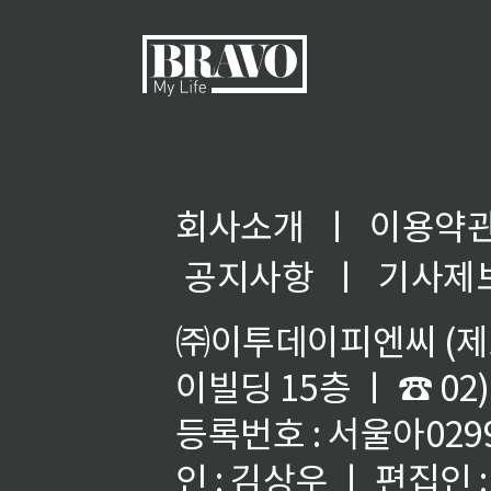
회사소개
ㅣ
이용약
공지사항
ㅣ
기사제
㈜이투데이피엔씨 (제호
이빌딩 15층 ㅣ ☎ 02)
등록번호 : 서울아02992
인 : 김상우 ㅣ 편집인