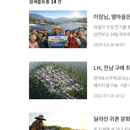
검색결과 총
14
건
이장님, 옆마을은
마을이 직접 전기를 
안전부는 24일 국무
산 추진계획’을 보고하고 사업을 본
2026-03-26 06:00
상이 협동조합을 구성
LH, 전남 구례 
한국토지주택공사(LH
패키지형 귀농·귀촌 
패키지형 귀농·귀촌 
2022-07-18 10:32
설립해 진행한다. 금
달라진 귀촌 문화
두 지역에 살 거나 지