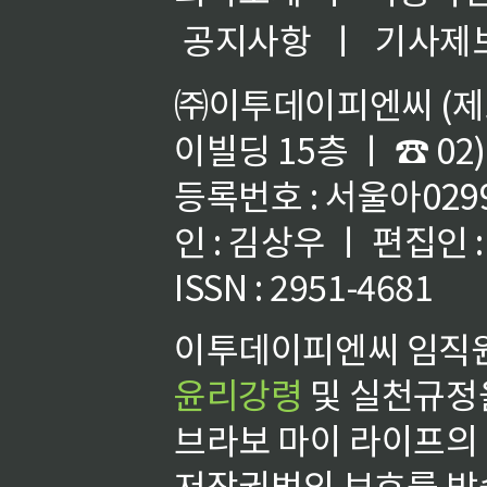
공지사항
ㅣ
기사제
㈜이투데이피엔씨 (제호
이빌딩 15층 ㅣ ☎ 02)
등록번호 : 서울아02992
인 : 김상우 ㅣ 편집인
ISSN : 2951-4681
이투데이피엔씨 임직원
윤리강령
및 실천규정을
브라보 마이 라이프의
저작권법의 보호를 받