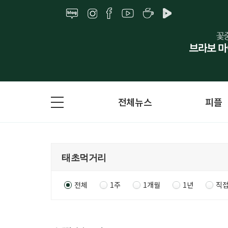
전체뉴스
피플
전체
1주
1개월
1년
직