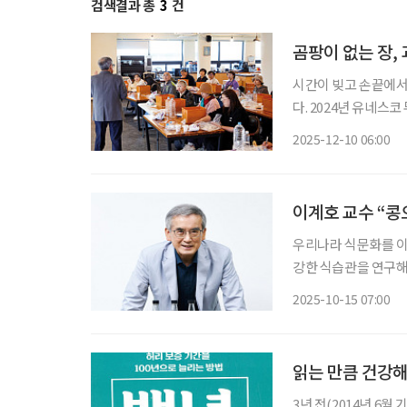
검색결과 총
3
건
곰팡이 없는 장,
시간이 빚고 손끝에서
다. 2024년 유네스
몸에 좋고 맛좋은 장을
2025-12-10 06:00
리교실
이계호 교수 “콩
우리나라 식문화를 이
강한 식습관을 연구해
표는 명확하다. 한국인
2025-10-15 07:00
질병 재발을 막고 면
읽는 만큼 건강해
3년 전(2014년 6월