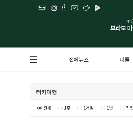
전체뉴스
피플
전체
1주
1개월
1년
직