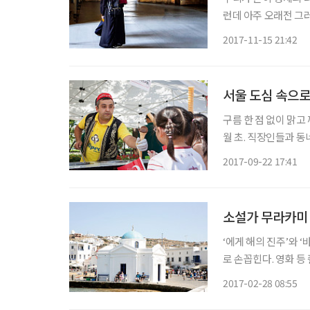
런데 아주 오래전 그러니까
점을 뒤적이다가 책 
2017-11-15 21:42
키 여행이 꿈이었다거
서울 도심 속으로 
구름 한 점 없이 맑고
월 초. 직장인들과 
생겨났다. 무심코 지
2017-09-22 17:41
소설가 무라카미
‘에게 해의 진주’와 
로 손꼽힌다. 영화 등 촬영지로도 인기를 누리는 섬. 특히 동양인에게 많이 알려진 일본 작가
무라카미 하루키도 이 
2017-02-28 08:55
이 낱낱이 그려져 있다