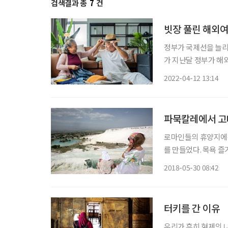
검색결과 총
7
건
빗장 풀린 해외여
정부가 국제선을 늘리
가 지난달 정부가 해
예약 건수가 2~4배
2022-04-12 13:14
패키지는 600만 원 
파묵칼레에서 고
로마인들의 휴양지에는
를 만들었다. 목욕 
이나 스포츠를 동시에
2018-05-30 08:42
양지 중 한 곳은 터키
터키를 간 이유
우리가 흔히 형제의 