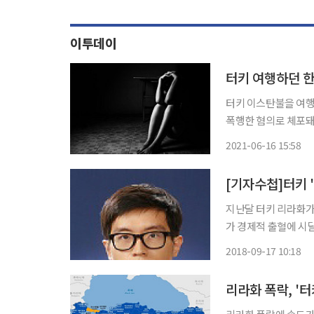
이투데이
터키 여행하던 한
터키 이스탄불을 여행하
폭행한 혐의로 체포돼 징역 46년을 구형받
바는 이스탄불 검찰이 
2021-06-16 15:58
[기자수첩]터키 
지난달 터키 리라화가
가 경제적 출혈에 시달
다. 바로 직구족이다. 리라화 폭락 소식에 지난달 13일 국내에서도 주요 포털 사이트 실시간
2018-09-17 10:18
검색어 1위는 ‘터키 
리라화 폭락, '