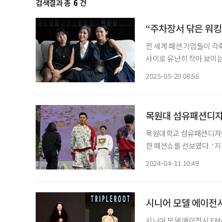
검색결과 총
6
건
“주차장서 닦은 워킹
전 세계 패션 기업들이 각
사이로 유난히 작아 보이는
그 생경한 모습에 관객들의
2025-05-20 08:56
이 모습에 객석에서는 ‘시니어
목원대 섬유패션디자
목원대학교 섬유패션디자인
한 패션쇼를 선보였다. ‘
행사는 목원대 대운동장 
2024-04-11 10:49
학과 엘리트모델에이전시(
이 후원했다
시니어 모델 에이전시
시니어 모델 에이전시 EM