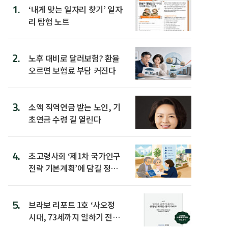
1.
‘내게 맞는 일자리 찾기’ 일자
리 탐험 노트
2.
노후 대비로 달러보험? 환율
오르면 보험료 부담 커진다
3.
소액 직역연금 받는 노인, 기
초연금 수령 길 열린다
4.
초고령사회 ‘제1차 국가인구
전략 기본계획’에 담길 정책
은
5.
브라보 리포트 1호 ‘사오정
시대, 73세까지 일하기 전략’