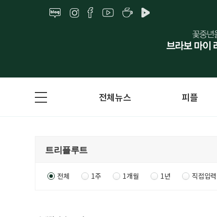
전체뉴스
피플
전체
1주
1개월
1년
직접입력