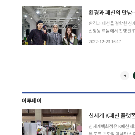
환경과 패션의 만남…
환경과 패션을 결합한 신개
신당동 르돔에서 진행된 ‘FAS
지구를 살리자’라는 주제로
2022-12-23 16:47
즈(Whysocerealz), 
이투데이
신세계 K패션 플랫폼
신세계백화점은 K패션 해외
본 도쿄 백화점 이세탄 