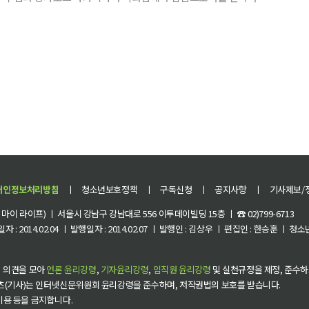
일본현지 고객은 물론 외국인 관광객까지 다양한 고객이 찾는 백화점이다. 이번 팝
개인정보처리방침
ㅣ
청소년보호정책
ㅣ
구독신청
ㅣ
공지사항
ㅣ
기사제보/
이 라이프) ㅣ 서울시 강남구 강남대로 556 이투데이빌딩 15층 ㅣ ☎ 02)799-6713
 : 2014.02.04 ㅣ 발행일자 : 2014.02.07 ㅣ 발행인 : 김상우 ㅣ 편집인 : 한승훈 ㅣ
 의견을 모아
언론 윤리강령
,
기자윤리강령
,
임직원 윤리강령
및 실천규정을 제정, 준수하
츠(기사)는 인터넷신문위원회 윤리강령을 준수하며, 저작권법의 보호를 받습니다.
 이용 등을 금지합니다.