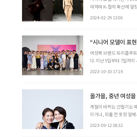
여하며 K-컬처 확산에 앞장섰다. 지난 20일부터 26일까지 밀라노에서 ‘Mi
Week Women’s Fall
2024-02-29 13:06
트(TRIPLEROOT, 디자
“시니어 모델이 표현
여성복 브랜드 트리플루트
다. 지난 5일부터 7일까지 서울 광진구 파이팩토리에서 ‘2024 S/S 패션 코드(Fashion
KODE)’가 열린 가운데,
2023-10-10 17:19
에 진행됐다. 이번 패션
올가을, 중년 여성을
계절이 바뀌는 간절기는 패
이거나, 외출 전 옷장 앞
자. STYLE 1. 편안한 직장 상사이고 싶을 때 열심히 살아온 당신. 직장 내에서 팀장, 부서장 등
2023-09-12 08:32
의 직급에 있을 것이다. 