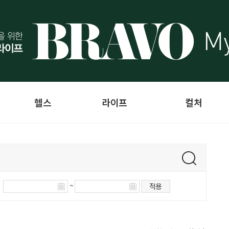
헬스
라이프
컬처
~
적용