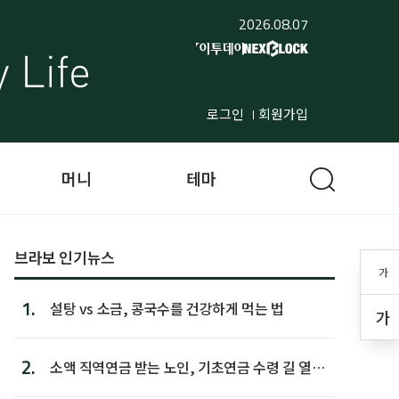
2026.08.07
로그인
회원가입
머니
테마
브라보 인기뉴스
가
1.
설탕 vs 소금, 콩국수를 건강하게 먹는 법
가
2.
소액 직역연금 받는 노인, 기초연금 수령 길 열린
다