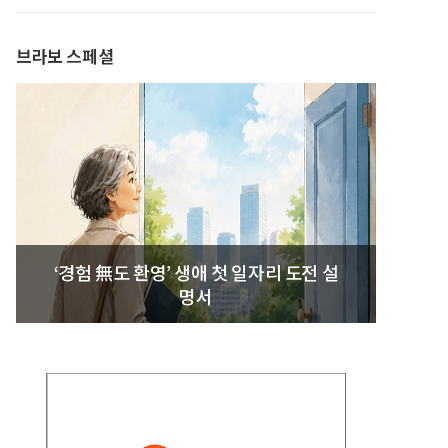
발간
브라보 스페셜
‘경험 無도 환영’ 생애 첫 일자리 도전 설
명서