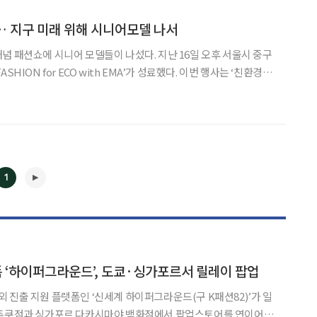
 지구 미래 위해 시니어모델 나서
념 패션쇼에 시니어 모델들이 나섰다. 지난 16일 오후 서울시 중구
HION for ECO with EMA’가 성료했다. 이번 행사는 ‘친환경,
 (주)엘리트모델에이전시(EMA)와 K-패션의 리더 와이쏘씨리얼
트리플루트(TRIPLEROOT)가
1
 ‘하이퍼그라운드’, 도쿄·싱가포르서 릴레이 팝업
 진출 지원 플랫폼인 ‘신세계 하이퍼그라운드(구 K패션82)’가 일
◀
▶
신주쿠점과 싱가포르 다카시마야 백화점에서 팝업스토어를 연이어 연