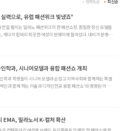
정확도순
최신순
 실력으로, 유럽 패션위크 빛냈죠”
축전을 펼치는 밀라노 패션위크의 한 패션쇼장. 훤칠한 장신 모델들
, 게다가 흰머리 희끗한 여성이 런웨이에 들어섰다. 대비가 분명한
 시선은 집중될 수밖에 없었다. 그러나 그 모델은 흔들림이 없었다.
!’, ‘브라보!’, ‘원더풀!’ 같은 감탄사가 연
인학과, 시니어모델과 융합 패션쇼 개최
학과 학생들이 시니어 모델과 손잡고 지역사회와 함께하는 특별
 지역인과 함께 하는 미술과 디자인전공 융합 패션쇼’라 명명된 이번
특설무대에서 지난 2일 개최됐다. 이번 행사는 목원대 미술디자인대
EMA)가 공동으로 주최했으며, 대학혁신단과 라홍문화예술포럼
 EMA, 밀라노서 K-컬처 확산
A가 컨템포러리 여성복 브랜드 트리플루트의 해외 첫 패션쇼에 참