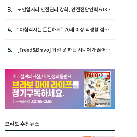
3.
노인일자리 안전관리 강화, 안전전담인력 613명
첫 배치
4.
“아침식사는 든든하게” 70세 이상 식생활 점수
가장 높아
5.
[Trend&Bravo] 거절 못 하는 시니어가 끊어야
할 행동 5
브라보 추천뉴스