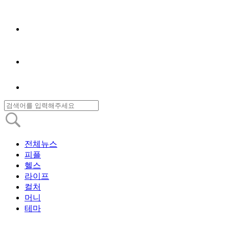
전체뉴스
피플
헬스
라이프
컬처
머니
테마