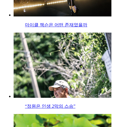
마이클 잭슨은 어떤 존재였을까
“정원은 인생 2막의 스승”