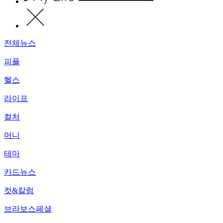
전체뉴스
피플
헬스
라이프
컬처
머니
테마
카드뉴스
컷&칼럼
브라보스페셜