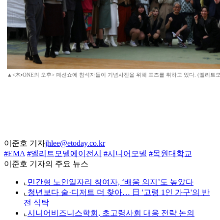
▲<木•ONE의 오후> 패션쇼에 참석자들이 기념사진을 위해 포즈를 취하고 있다. (엘리트
이준호 기자
jhlee@etoday.co.kr
#EMA
#엘리트모델에이전시
#시니어모델
#목원대학교
이준호 기자의 주요 뉴스
⌞
민간형 노인일자리 참여자, ‘배움 의지’도 높았다
⌞
청년보다 술·디저트 더 찾아… 日 '고령 1인 가구'의 반
전 식탁
⌞
시니어비즈니스학회, 초고령사회 대응 전략 논의