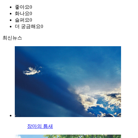
좋아요
0
화나요
0
슬퍼요
0
더 궁금해요
0
최신뉴스
장마의 틈새