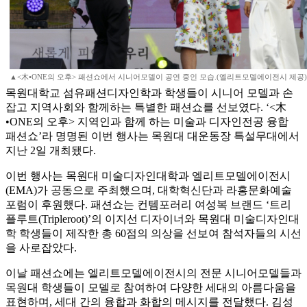
▲<木•ONE의 오후> 패션쇼에서 시니어모델이 공연 중인 모습.(엘리트모델에이전시 제공)
목원대학교 섬유패션디자인학과 학생들이 시니어 모델과 손
잡고 지역사회와 함께하는 특별한 패션쇼를 선보였다. ‘<木
•ONE의 오후> 지역인과 함께 하는 미술과 디자인전공 융합
패션쇼’라 명명된 이번 행사는 목원대 대운동장 특설무대에서
지난 2일 개최됐다.
이번 행사는 목원대 미술디자인대학과 엘리트모델에이전시
(EMA)가 공동으로 주최했으며, 대학혁신단과 라홍문화예술
포럼이 후원했다. 패션쇼는 컨템포러리 여성복 브랜드 ‘트리
플루트(Tripleroot)’의 이지선 디자이너와 목원대 미술디자인대
학 학생들이 제작한 총 60점의 의상을 선보여 참석자들의 시선
을 사로잡았다.
이날 패션쇼에는 엘리트모델에이전시의 전문 시니어모델들과
목원대 학생들이 모델로 참여하여 다양한 세대의 아름다움을
표현하며, 세대 간의 융합과 화합의 메시지를 전달했다. 김성