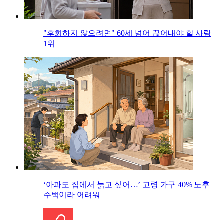
"후회하지 않으려면" 60세 넘어 끊어내야 할 사람
1위
‘아파도 집에서 늙고 싶어…’ 고령 가구 40% 노후
주택이라 어려워