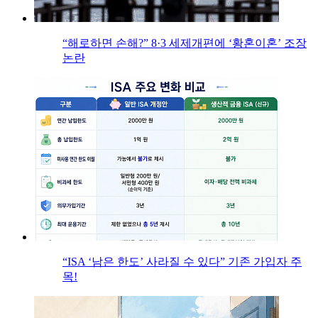
“해로하면 손해?” 8·3 세제개편에 ‘황혼이혼’ 조장
논란
“ISA ‘남은 한도’ 사라질 수 있다” 기존 가입자 주
목!