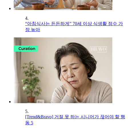
4.
“아침식사는 든든하게” 70세 이상 식생활 점수 가
장 높아
5.
[Trend&Bravo] 거절 못 하는 시니어가 끊어야 할 행
동 5