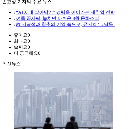
손효정 기자의 주요 뉴스
⌞
“AI 시대 살아남기” 경력을 이어가는 재취업 전략
⌞
여름 끝자락, 놓치면 아쉬운 8월 문화소식
⌞
故 김광석과 청춘의 기억 속으로, 뮤지컬 ‘그날들’
좋아요
0
화나요
0
슬퍼요
0
더 궁금해요
0
최신뉴스