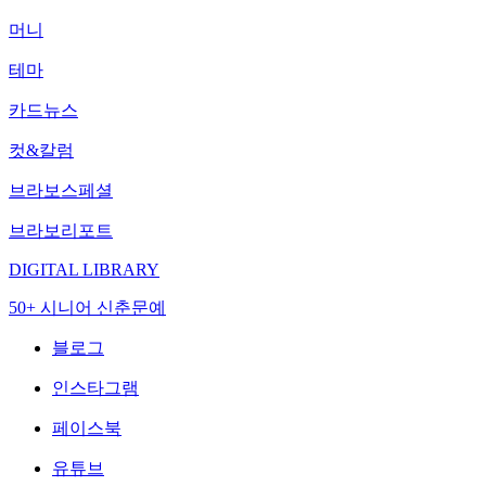
머니
테마
카드뉴스
컷&칼럼
브라보스페셜
브라보리포트
DIGITAL LIBRARY
50+ 시니어 신춘문예
블로그
인스타그램
페이스북
유튜브