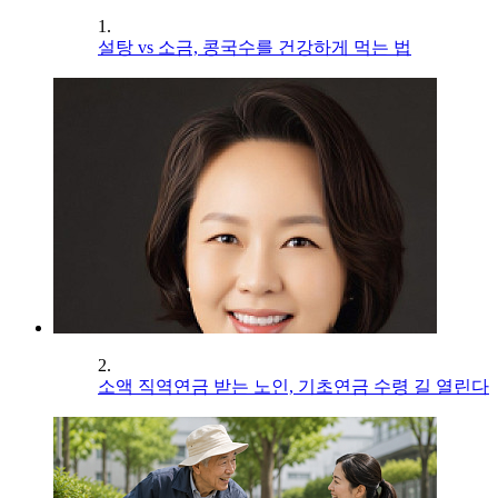
1.
설탕 vs 소금, 콩국수를 건강하게 먹는 법
2.
소액 직역연금 받는 노인, 기초연금 수령 길 열린다