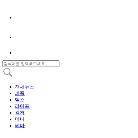
전체뉴스
피플
헬스
라이프
컬처
머니
테마